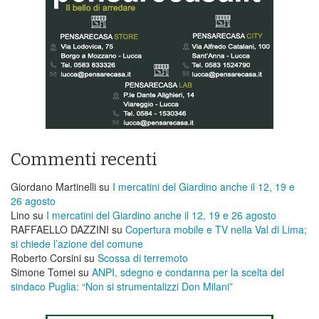
Commenti recenti
Giordano Martinelli
su
I mercatini del Giardino anche il 12, 19 e
26 agosto
Lino
su
I mercatini del Giardino anche il 12, 19 e 26 agosto
RAFFAELLO DAZZINI
su
​Copertura mobile e TV nella Val di Lima;
si chiede l’azione del comune
Roberto Corsini
su
Scossa di terremoto
Simone Tomei
su
ANPI, sdegno e condanna per la scelta del
sindaco Puglia: “Non si strumentalizzi Don Milani”