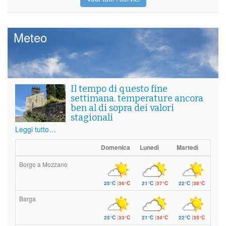
Meteo
Il tempo di questo fine
settimana. temperature ancora
ben al di sopra dei valori
stagionali
Leggi tutto…
Domenica
Lunedì
Martedì
Borgo a Mozzano
25°C
|
36°C
21°C
|
37°C
22°C
|
38°C
Barga
25°C
|
33°C
21°C
|
34°C
22°C
|
35°C