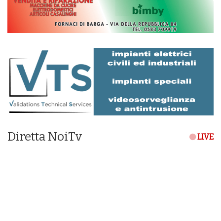
Diretta NoiTv
LIVE