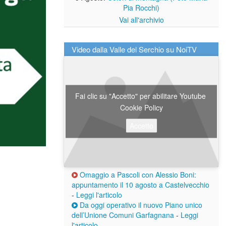
Pia Rocchi)
Vai all'archivio
Video dalla Valle del Serchio su NoiTV
Fai clic su "Accetto" per abilitare Youtube
Cookie Policy
Accetto
Omaggio a Pascoli con Alessio Boni:
appuntamento il 10 agosto a Castelvecchio
-
Leggi l'articolo
Da oggi operativo il nuovo Piano unico
dell’Unione Comuni Garfagnana
-
Leggi
l'articolo