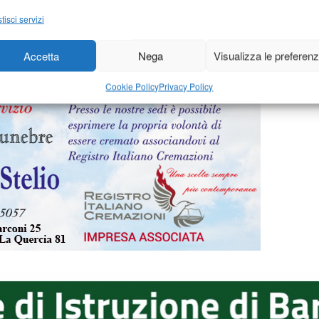
e 2014
-
di
27 Novembre 2014
-
Redazione
tisci servizi
Accetta
Nega
Visualizza le preferen
Cookie Policy
Privacy Policy