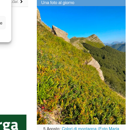
di
Una foto al giorno
Lu.Gal.
ze
5 Agosto:
Colori di montagna (Foto Maria