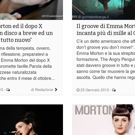
ton ed il dopo X
Il groove di Emma Mor
Un disco a breve ed un
incanta più di mille al
tutto nuovo”
C’è un detto americano che aff
don’t groove you don’t move!“.
ma della tempesta, ovvero,
Emma Morton e la sua strepit
riflessione, preparatevi a
formazione, The Angry Pengui
a Emma Morton del dopo X
stati davvero groove in tutto e 
romette faville.Parola della
sanno come far muovere la gen
zzese naturalizzata
ascolta. Quello che hanno regal
he entro il mese di ottobre...
15
-
di
Redazione
25 Gennaio 2015
-