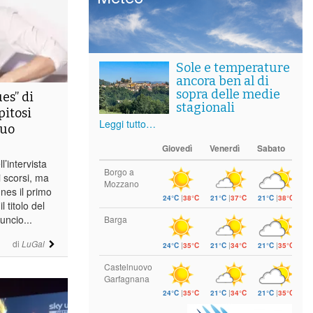
Sole e temperature
ancora ben al di
sopra delle medie
es” di
stagionali
pitosi
Leggi tutto…
suo
Giovedì
Venerdì
Sabato
’intervista
Borgo a
 scorsi, ma
Mozzano
unes il primo
24°C
|
38°C
21°C
|
37°C
21°C
|
38°C
 titolo del
uncio...
Barga
di
LuGal
24°C
|
35°C
21°C
|
34°C
21°C
|
35°C
Castelnuovo
Garfagnana
24°C
|
35°C
21°C
|
34°C
21°C
|
35°C