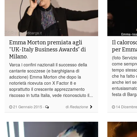
Emma Morton premiata agli
Il caloro
“UK-Italy Business Awards” di
per Emma
Milano.
(foto Servizi
come sempre,
Varca i confini nazionali il successo della
tempo stesso
cantante scozzese (e barghigiana di
che ha fatto
adozione) Emma Morton che dopo la
anche ieri 
notorietà ricevuta con X Factor 8 e
entusiasmato 
soprattutto il crescente apprezzamento
festa di Bar
riscosso in tutta Italia, vede riconosciuto il...
21 Gennaio 2015
-
di
14 Dicembre
Redazione