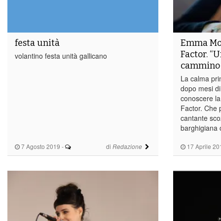
festa unità
Emma Mor
Factor. “
volantino festa unità gallicano
cammino 
La calma pri
dopo mesi di 
conoscere l
Factor. Che p
cantante sco
barghigiana c
7 Agosto 2019
-
di
17 Aprile 20
Redazione