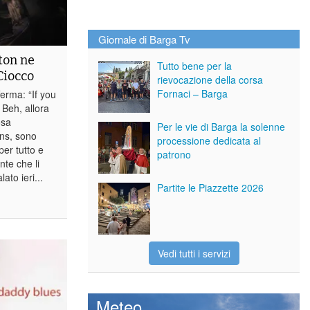
Giornale di Barga Tv
ton ne
Tutto bene per la
 Ciocco
rievocazione della corsa
Fornaci – Barga
erma: “If you
 Beh, allora
osa
Per le vie di Barga la solenne
ns, sono
processione dedicata al
per tutto e
patrono
te che li
ato ieri...
Partite le Piazzette 2026
Vedi tutti i servizi
Meteo