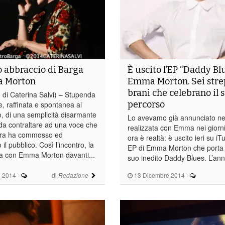
so abbraccio di Barga
È uscito l’EP “Daddy Blu
 Morton
Emma Morton. Sei stre
brani che celebrano il 
o di Caterina Salvi) – Stupenda
percorso
 raffinata e spontanea al
, di una semplicità disarmante
Lo avevamo già annunciato nell
 da contraltare ad una voce che
realizzata con Emma nei giorni
sera ha commosso ed
ora è realtà: è uscito ieri su iT
il pubblico. Così l’incontro, la
EP di Emma Morton che porta il
ga con Emma Morton davanti...
suo inedito Daddy Blues. L’ann
 2014
-
di
13 Dicembre 2014
-
Redazione