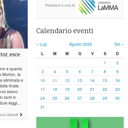
Previsioni a cura di:
Calendario eventi
« Lug
Agosto 2026
Set »
L
M
M
G
V
S
D
tor, esce
1
2
ere a quanto
3
4
5
6
7
8
9
a Morton, la
a eliminata e
10
11
12
13
14
15
16
della finale.
17
18
19
20
21
22
23
 noi siamo
n tanti in
24
25
26
27
28
29
30
dure leggi...
31
uca Galeotti