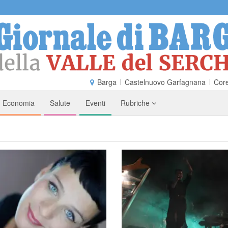
Barga
Castelnuovo Garfagnana
Core
Economia
Salute
Eventi
Rubriche