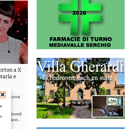
orton a X
otarla e
rton?
per la nuova
untata
re
sserà
he, giovedì
to
nel brano...