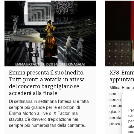
Emma presenta il suo inedito.
XF8: Emma
Tutti pronti a votarla in attesa
appuntame
del concerto barghigiano se
Mitica Emma 
accederà alla finale
semifinale se
senza mai ris
Di settimana in settimana l’attesa si è fatta
competizione
sempre più grande per le esibizioni di
Per
giudizi posit
Emma Morton ai live di X Factor, ma
e/o
serata di gi
stavolta c’è davvero trepidazione nei
per
prove per rim
sempre più numerosi fan della cantante...
sit
car