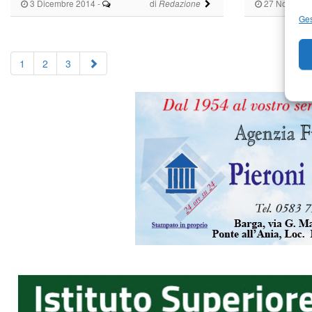
3 Dicembre 2014
-
di
27 Novembr
Redazione
Ges
1
2
3