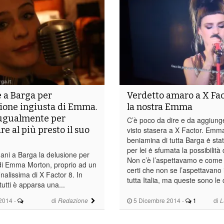
 a Barga per
Verdetto amaro a X Fac
zione ingiusta di Emma.
la nostra Emma
 ugualmente per
C’è poco da dire e da aggiung
e al più presto il suo
visto stasera a X Factor. Emm
beniamina di tutta Barga ė stat
per lei ė sfumata la possibilità 
mani a Barga la delusione per
Non c’è l’aspettavamo e come
 di Emma Morton, proprio ad un
certi che non se l’aspettavano i
inalissima di X Factor 8. In
tutta Italia, ma queste sono le 
tutti è apparsa una...
2014
-
di
5 Dicembre 2014
-
1
di
Redazione
L