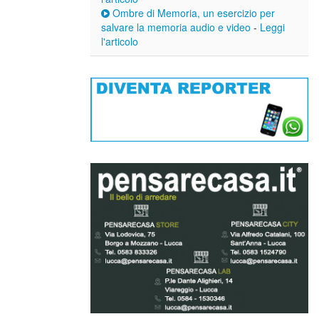
Ombre di Memoria, un esercizio per
salvare la memoria audio e video
-
Leggi
l'articolo