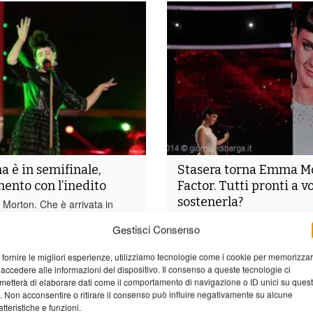
 è in semifinale,
Stasera torna Emma M
nto con l’inedito
Factor. Tutti pronti a v
sostenerla?
Morton. Che è arrivata in
nza mai finire ai ballottaggi,
Tutti pronti a votare Emma Mo
Gestisci Consenso
chiare di uscire dalla
Stasera infatti torna in scena 
 e anzi, conquistando sempre
puntata live di X Factor; una p
 fornire le migliori esperienze, utilizziamo tecnologie come i cookie per memorizza
ivi. Così è stato anche nella
importantissima perché se pa
 accedere alle informazioni del dispositivo. Il consenso a queste tecnologie ci
ovedì 27 novembre, dove le
indenne anche da questa manc
metterà di elaborare dati come il comportamento di navigazione o ID unici su ques
anere in gara sono state...
prossimo la potremo ascoltare 
o. Non acconsentire o ritirare il consenso può influire negativamente su alcune
atteristiche e funzioni.