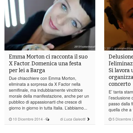
Emma Morton ci racconta il suo
Delusione
X Factor. Domenica una festa
l’elimina
per lei a Barga
Si lavora
organizzar
Due chiacchiere con Emma Morton,
concerto
eliminata a sorpresa da X Factor nella
semifinale, ma indubbiamente vincitrice
E’ tanta sta
morale della manifestazione, anche per un
l’esclusione
pubblico di appassionarti che cresce di
passo dalla f
giorno in giorno in tutta Italia. L’abbiamo...
quella che a 
10 Dicembre 2014
-
di
5 Dicembre 
Luca Galeotti