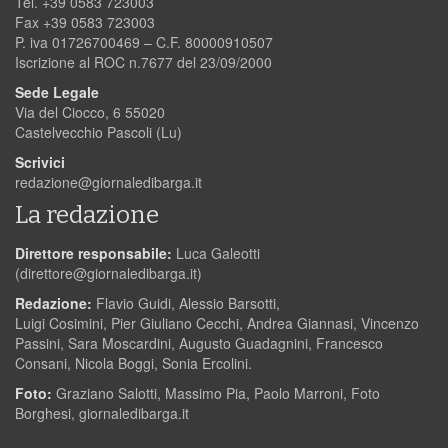
Tel. +39 0583 723003
Fax +39 0583 723003
P. iva 01726700469 – C.F. 80000910507
Iscrizione al ROC n.7677 del 23/09/2000
Sede Legale
Via del Ciocco, 6 55020
Castelvecchio Pascoli (Lu)
Scrivici
redazione@giornaledibarga.it
La redazione
Direttore responsabile:
Luca Galeotti
(
direttore@giornaledibarga.it
)
Redazione:
Flavio Guidi, Alessio Barsotti,
Luigi Cosimini, Pier Giuliano Cecchi, Andrea Giannasi, Vincenzo
Passini, Sara Moscardini, Augusto Guadagnini, Francesco
Consani, Nicola Boggi, Sonia Ercolini.
Foto:
Graziano Salotti, Massimo Pia, Paolo Marroni, Foto
Borghesi, giornaledibarga.it