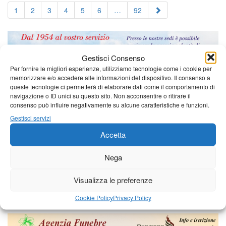
1
2
3
4
5
6
…
92
Gestisci Consenso
Per fornire le migliori esperienze, utilizziamo tecnologie come i cookie per
memorizzare e/o accedere alle informazioni del dispositivo. Il consenso a
queste tecnologie ci permetterà di elaborare dati come il comportamento di
navigazione o ID unici su questo sito. Non acconsentire o ritirare il
consenso può influire negativamente su alcune caratteristiche e funzioni.
Gestisci servizi
Accetta
Nega
Visualizza le preferenze
Cookie Policy
Privacy Policy