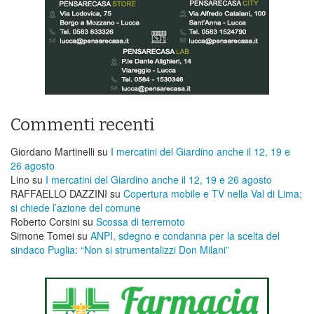
Commenti recenti
Giordano Martinelli
su
I mercatini del Giardino anche il 12, 19 e
26 agosto
Lino
su
I mercatini del Giardino anche il 12, 19 e 26 agosto
RAFFAELLO DAZZINI
su
​Copertura mobile e TV nella Val di Lima;
si chiede l’azione del comune
Roberto Corsini
su
Scossa di terremoto
Simone Tomei
su
ANPI, sdegno e condanna per la scelta del
sindaco Puglia: “Non si strumentalizzi Don Milani”