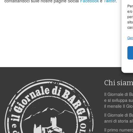
contattandoci sulle nostre pagine Social
Facebook
e
Twitter
.
Per
e/o
per
sit
car
Ges
Chi sia
Il Giornale di B
e si sviluppa su
il mensile Il Gi
Il Giornale di 
anni di storia al
Il primo numero