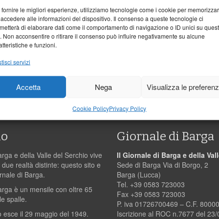
 fornire le migliori esperienze, utilizziamo tecnologie come i cookie per memorizza
 accedere alle informazioni del dispositivo. Il consenso a queste tecnologie ci
metterà di elaborare dati come il comportamento di navigazione o ID unici su ques
o. Non acconsentire o ritirare il consenso può influire negativamente su alcune
Verifica
atteristiche e funzioni.
tisci servizi
Acconsento a
sulla privac
Accetta
Nega
Visualizza le preferen
Invia messag
Cookie Policy
Privacy Policy
mo
Giornale di Barga
arga e della Valle del Serchio vive
Il Giornale di Barga e della Val
 due realtà distinte: questo sito e
Sede di Barga Via di Borgo, 2
ornale di Barga.
Barga (Lucca)
Tel. +39 0583 723003
Barga è un mensile con oltre 65
Fax +39 0583 723003
le spalle.
P. iva 01726700469 – C.F. 800
 esce il 29 maggio del 1949.
Iscrizione al ROC n.7677 del 23