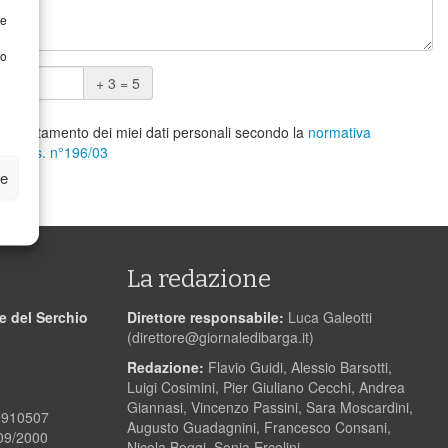
re
to
+ 3 = 5
l trattamento dei miei dati personali secondo la
normativa
y D.Lgs. n°196/03
ze
gio
La redazione
le del Serchio
Direttore responsabile:
Luca Galeotti
(
direttore@giornaledibarga.it
)
Redazione:
Flavio Guidi, Alessio Barsotti,
Luigi Cosimini, Pier Giuliano Cecchi, Andrea
Giannasi, Vincenzo Passini, Sara Moscardini,
00910507
Augusto Guadagnini, Francesco Consani,
/09/2000
Nicola Boggi, Sonia Ercolini.