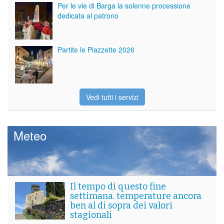
Per le vie di Barga la solenne processione
dedicata al patrono
Partite le Piazzette 2026
Vedi tutti i servizi
Meteo
Il tempo di questo fine
settimana. temperature ancora
ben al di sopra dei valori
stagionali