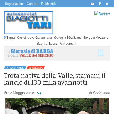
Segnalazioni
Contatti
Pubblicità
Barga
Castelnuovo Garfagnana
Coreglia
Gallicano
Borgo a Mozzano
Bagni di Lucca
Altri comuni
PRIMO PIANO
CRONACA
Trota nativa della Valle, stamani il
lancio di 130 mila avannotti
12 Maggio 2018
-
di
Redazione