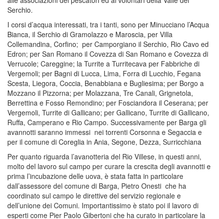
Serchio.
I corsi d’acqua interessati, tra i tanti, sono per Minucciano l’Acqua
Bianca, il Serchio di Gramolazzo e Maroscia, per Villa
Collemandina, Corfino; per Camporgiano il Serchio, Rio Cavo ed
Edron; per San Romano il Covezza di San Romano e Covezza di
Verrucole; Careggine; la Turrite a Turritecava per Fabbriche di
Vergemoli; per Bagni di Lucca, Lima, Forra di Lucchio, Fegana
Scesta, Liegora, Coccia, Benabbiana e Bugliesima; per Borgo a
Mozzano il Pizzorna; per Molazzana, Tre Canali, Grignetola,
Berrettina e Fosso Remondino; per Fosciandora il Ceserana; per
Vergemoli, Turrite di Gallicano; per Gallicano, Turrite di Gallicano,
Ruffa, Camperano e Rio Campo. Successivamente per Barga gli
avannotti saranno immessi nei torrenti Corsonna e Segaccia e
per il comune di Coreglia in Ania, Segone, Dezza, Surricchiana
Per quanto riguarda l’avanotteria del Rio Villese, in questi anni,
molto del lavoro sul campo per curare la crescita degli avannotti e
prima l’incubazione delle uova, è stata fatta in particolare
dall’assessore del comune di Barga, Pietro Onesti che ha
coordinato sul campo le direttive del servizio regionale e
dell’unione dei Comuni. Importantissimo è stato poi il lavoro di
esperti come Pier Paolo Gibertoni che ha curato in particolare la