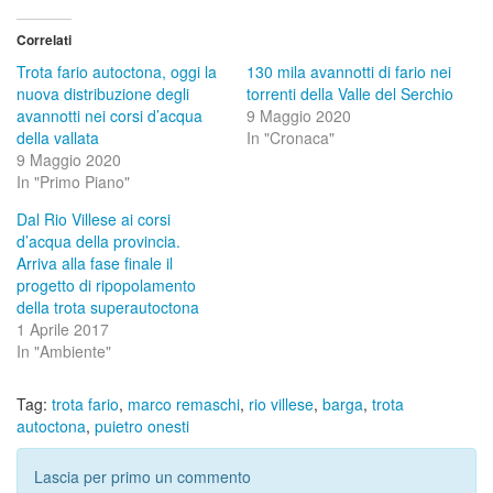
Correlati
Trota fario autoctona, oggi la
130 mila avannotti di fario nei
nuova distribuzione degli
torrenti della Valle del Serchio
avannotti nei corsi d’acqua
9 Maggio 2020
della vallata
In "Cronaca"
9 Maggio 2020
In "Primo Piano"
Dal Rio Villese ai corsi
d’acqua della provincia.
Arriva alla fase finale il
progetto di ripopolamento
della trota superautoctona
1 Aprile 2017
In "Ambiente"
Tag:
trota fario
,
marco remaschi
,
rio villese
,
barga
,
trota
autoctona
,
puietro onesti
Lascia per primo un commento