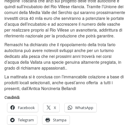
Regione Toscana che anzi sul progetto delle trote autoctone e
quindi sull’incubatoio del Rio Villese rilancia. Tramite l’Unione dei
comuni della Media Valle del Serchio qui saranno prossimamente
investiti circa 40 mila euro che serviranno a potenziare le portate
d’acqua dell’incubatoio e ad accrescere il numero delle vasche
per realizzare proprio al Rio Villese un avanotteria, addirittura di
riferimento nazionale per la produzione che potrà garantire.
Remaschi ha dichiarato che il ripopolamento della trota fario
autoctona può avere notevoli sviluppi anche per un turismo
dedicato alla pesca che nei prossimi anni troverà nei corsi
d’acqua della Vallata una specie genuina altamente pregiata, in
grado di richiamare appassionati..
La mattinata si è conclusa con l’immancabile colazione a base di
prodotti locali selezionati, anche quest’anno offerta a tutti i
presenti, dall’Antica Norcineria Bellandi
Condividi:
Facebook
X
WhatsApp
Telegram
Stampa