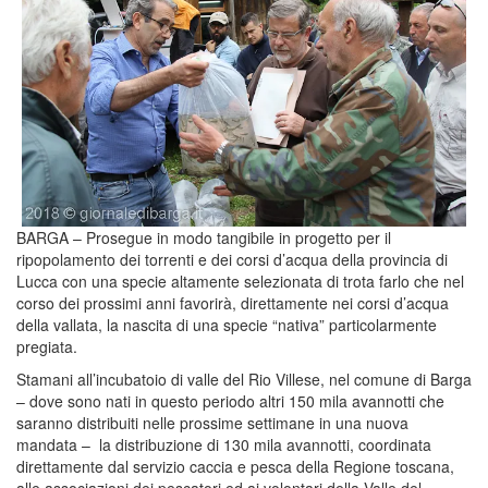
BARGA – Prosegue in modo tangibile in progetto per il
ripopolamento dei torrenti e dei corsi d’acqua della provincia di
Lucca con una specie altamente selezionata di trota farlo che nel
corso dei prossimi anni favorirà, direttamente nei corsi d’acqua
della vallata, la nascita di una specie “nativa” particolarmente
pregiata.
Stamani all’incubatoio di valle del Rio Villese, nel comune di Barga
– dove sono nati in questo periodo altri 150 mila avannotti che
saranno distribuiti nelle prossime settimane in una nuova
mandata – la distribuzione di 130 mila avannotti, coordinata
direttamente dal servizio caccia e pesca della Regione toscana,
alle associazioni dei pescatori ed ai volontari della Valle del