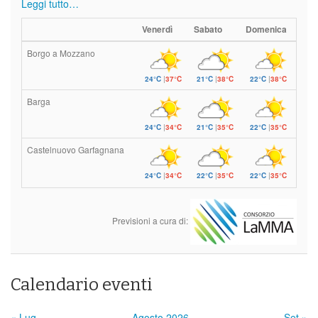
Leggi tutto…
Venerdì
Sabato
Domenica
Borgo a Mozzano
24°C
|
37°C
21°C
|
38°C
22°C
|
38°C
Barga
24°C
|
34°C
21°C
|
35°C
22°C
|
35°C
Castelnuovo Garfagnana
24°C
|
34°C
22°C
|
35°C
22°C
|
35°C
Previsioni a cura di:
Calendario eventi
« Lug
Agosto 2026
Set »