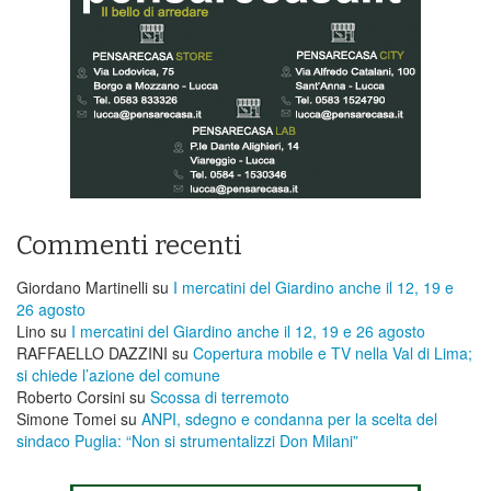
Commenti recenti
Giordano Martinelli
su
I mercatini del Giardino anche il 12, 19 e
26 agosto
Lino
su
I mercatini del Giardino anche il 12, 19 e 26 agosto
RAFFAELLO DAZZINI
su
​Copertura mobile e TV nella Val di Lima;
si chiede l’azione del comune
Roberto Corsini
su
Scossa di terremoto
Simone Tomei
su
ANPI, sdegno e condanna per la scelta del
sindaco Puglia: “Non si strumentalizzi Don Milani”