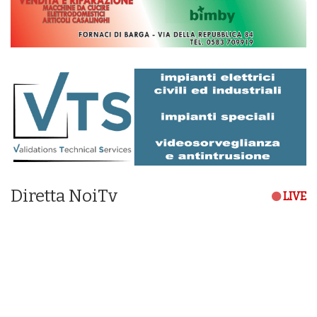
Diretta NoiTv
LIVE