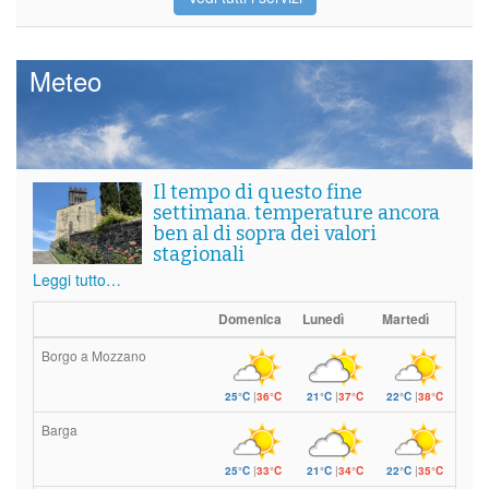
Meteo
Il tempo di questo fine
settimana. temperature ancora
ben al di sopra dei valori
stagionali
Leggi tutto…
Domenica
Lunedì
Martedì
Borgo a Mozzano
25°C
|
36°C
21°C
|
37°C
22°C
|
38°C
Barga
25°C
|
33°C
21°C
|
34°C
22°C
|
35°C