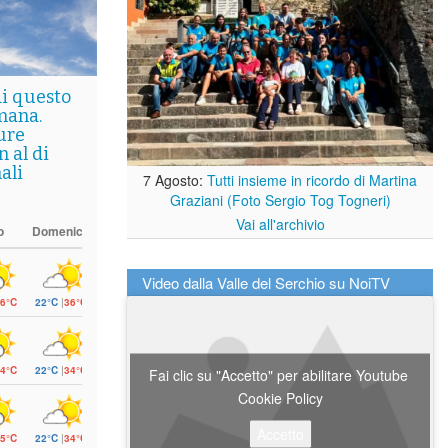
di questo
mana.
ure
 al di
ali
7 Agosto:
Tutti insieme in ricordo di Martina
Graziani (Foto Sergio Tog Togneri)
Vai all'archivio
o
Domenica
Video dalla Valle del Serchio su NoiTV
6°C
22°C
|
36°C
4°C
22°C
|
34°C
Fai clic su "Accetto" per abilitare Youtube
Cookie Policy
Accetto
5°C
22°C
|
34°C