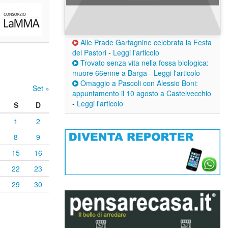
Alle Prade Garfagnine celebrata la Festa
dei Pastori
-
Leggi l'articolo
Trovato senza vita nella fossa biologica:
muore 66enne a Barga
-
Leggi l'articolo
Omaggio a Pascoli con Alessio Boni:
Set »
appuntamento il 10 agosto a Castelvecchio
-
Leggi l'articolo
S
D
1
2
8
9
15
16
22
23
29
30