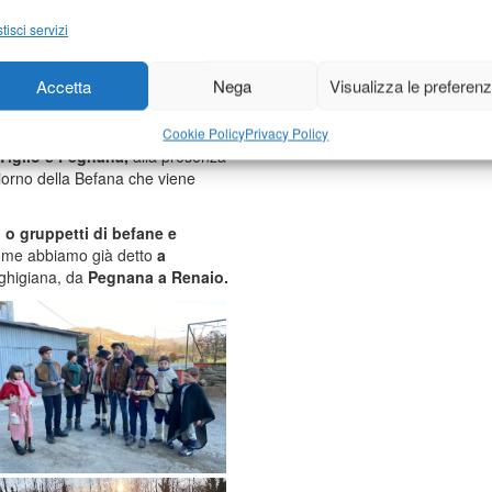
 che invece verranno utilizzati
tisci servizi
, si sono ritrovati tutti assieme,
in campo sabato 11 gennaio farà
ra tradizione, come pure domenica
Accetta
Nega
Visualizza le preferen
 Messa nella chiesa di Tiglio
Cookie Policy
Privacy Policy
 Tiglio e Pegnana,
alla presenza
iorno della Befana che viene
i o gruppetti di befane e
come abbiamo già detto
a
rghigiana, da
Pegnana a Renaio.