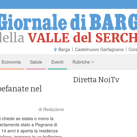
Barga
Castelnuovo Garfagnana
Core
Economia
Salute
Eventi
Rubriche
Diretta NoiTv
 befanate nel
di
Redazione
 chiede se esista o meno la
ertamente stato a Pegnana di
 14 anni è aperta la residenza
 Befana, immersa in un bellissimo