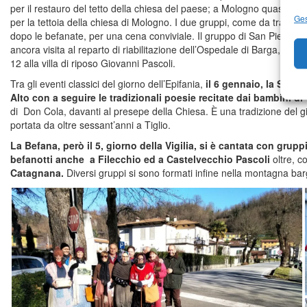
per il restauro del tetto della chiesa del paese; a Mologno quasi mille
Ges
per la tettoia della chiesa di Mologno. I due gruppi, come da tradizione
dopo le befanate, per una cena conviviale. Il gruppo di San Pietro 
ancora visita al reparto di riabilitazione dell’Ospedale di Barga, alt
12 alla villa di riposo Giovanni Pascoli.
Tra gli eventi classici del giorno dell’Epifania,
il 6 gennaio, la Santa
Alto con a seguire le tradizionali poesie recitate dai bambini di
di Don Cola, davanti al presepe della Chiesa. È una tradizione del g
portata da oltre sessant’anni a Tiglio.
La Befana, però il 5, giorno della Vigilia, si è cantata con grupp
befanotti anche a Filecchio ed a Castelvecchio Pascoli
oltre, 
Catagnana.
Diversi gruppi si sono formati infine nella montagna ba