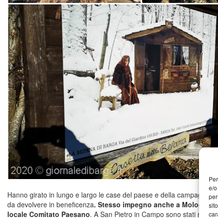
Per
e/o
Hanno girato in lungo e largo le case del paese e della campagna r
per
da devolvere in beneficenza
. Stesso impegno anche a Mologno co
sit
locale Comitato Paesano
. A San Pietro in Campo sono stati raccol
car