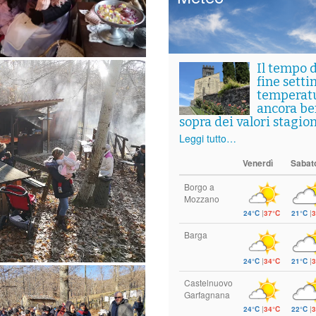
Il tempo 
fine setti
temperat
ancora ben
sopra dei valori stagion
Leggi tutto…
Venerdì
Sabat
Borgo a
Mozzano
24°C
|
37°C
21°C
|
3
Barga
24°C
|
34°C
21°C
|
3
Castelnuovo
Garfagnana
24°C
|
34°C
22°C
|
3