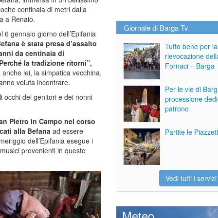
oche centinaia di metri dalla
ta a Renaio.
Giornale di Barga Tv
l 6 gennaio giorno dell’Epifania
Befana è stata presa d’assalto
Tutto bene per la
 anni da centinaia di
rievocazione dell
erché la tradizione ritorni”,
Fornaci – Barga
 anche lei, la simpatica vecchina,
hanno voluta incontrare.
Per le vie di Bar
i occhi dei genitori e dei nonni
processione dedi
patrono
an Pietro in Campo nel corso
cati alla Befana
ad essere
Partite le Piazze
meriggio dell’Epifania esegue i
e musici provenienti in questo
Vedi tutti i servizi
Meteo