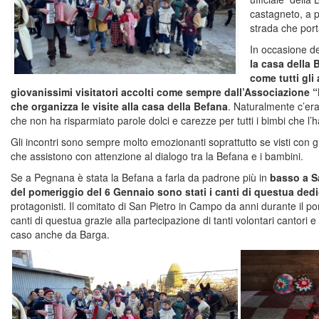
castagneto, a p
strada che por
In occasione de
la casa della 
come tutti gli
giovanissimi visitatori accolti come sempre dall’Associazione “P
che organizza le visite alla casa della Befana
. Naturalmente c’era
che non ha risparmiato parole dolci e carezze per tutti i bimbi che l’
Gli incontri sono sempre molto emozionanti soprattutto se visti con gl
che assistono con attenzione al dialogo tra la Befana e i bambini.
Se a Pegnana è stata la Befana a farla da padrone più in
basso a S
del pomeriggio del 6 Gennaio sono stati i canti di questua dedi
protagonisti. Il comitato di San Pietro in Campo da anni durante il po
canti di questua grazie alla partecipazione di tanti volontari cantori 
caso anche da Barga.