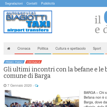
Segnalazioni
Contatti
Pubblicità
Cronaca
Politica
Cultura e spettacolo
Sport
PRIMO PIANO
CRONACA
Gli ultimi incontri con la befane e le
comune di Barga
7 Gennaio 2020
-
BARGA – Chi si
Befana non è c
Barga, dove da
ufficiale della