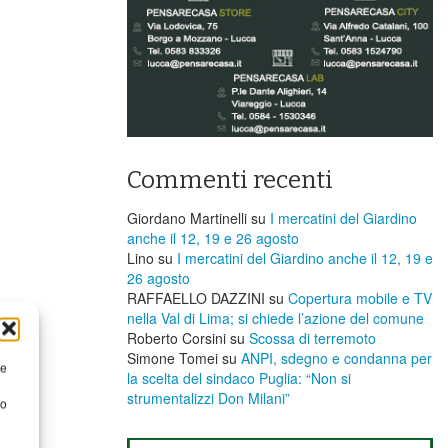
Commenti recenti
Giordano Martinelli
su
I mercatini del Giardino
anche il 12, 19 e 26 agosto
Lino
su
I mercatini del Giardino anche il 12, 19 e
26 agosto
RAFFAELLO DAZZINI
su
​Copertura mobile e TV
nella Val di Lima; si chiede l’azione del comune
Roberto Corsini
su
Scossa di terremoto
Simone Tomei
su
ANPI, sdegno e condanna per
re
la scelta del sindaco Puglia: “Non si
strumentalizzi Don Milani”
to