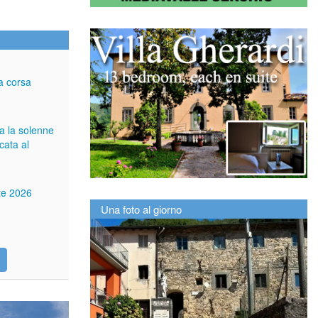
a corsa
ga la solenne
cata al
tte 2026
Una foto al giorno