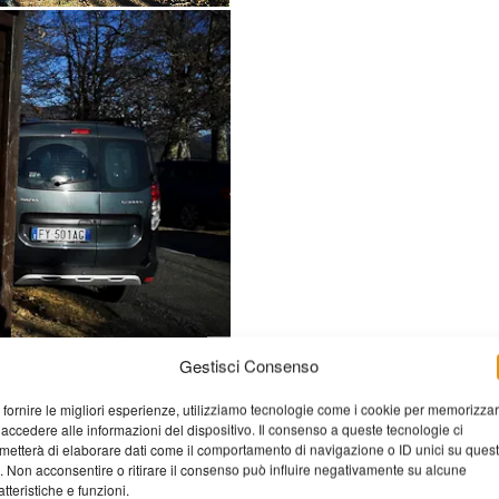
Gestisci Consenso
 fornire le migliori esperienze, utilizziamo tecnologie come i cookie per memorizza
 accedere alle informazioni del dispositivo. Il consenso a queste tecnologie ci
accogliendo doni e anche denaro
metterà di elaborare dati come il comportamento di navigazione o ID unici su ques
n il gruppo formato dal
o. Non acconsentire o ritirare il consenso può influire negativamente su alcune
ti quasi 900 euro che serviranno
atteristiche e funzioni.