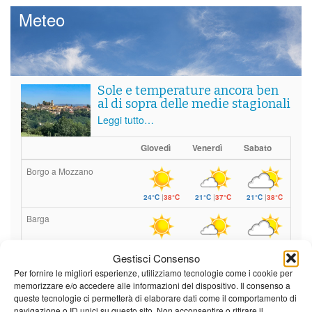
Meteo
Sole e temperature ancora ben
al di sopra delle medie stagionali
Leggi tutto…
Giovedì
Venerdì
Sabato
Borgo a Mozzano
24°C
|
38°C
21°C
|
37°C
21°C
|
38°C
Barga
24°C
|
35°C
21°C
|
34°C
21°C
|
35°C
Gestisci Consenso
Castelnuovo Garfagnana
Per fornire le migliori esperienze, utilizziamo tecnologie come i cookie per
memorizzare e/o accedere alle informazioni del dispositivo. Il consenso a
24°C
|
35°C
21°C
|
34°C
21°C
|
35°C
queste tecnologie ci permetterà di elaborare dati come il comportamento di
navigazione o ID unici su questo sito. Non acconsentire o ritirare il