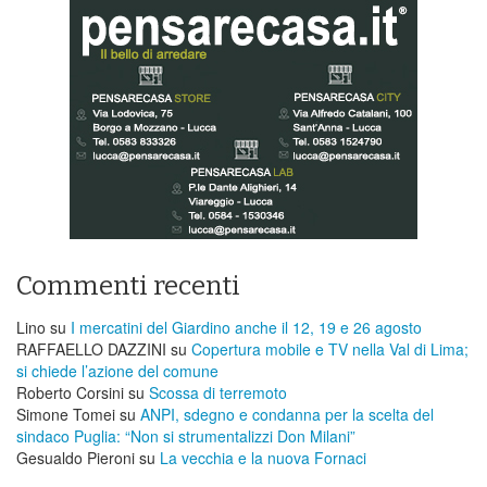
Commenti recenti
Lino
su
I mercatini del Giardino anche il 12, 19 e 26 agosto
RAFFAELLO DAZZINI
su
​Copertura mobile e TV nella Val di Lima;
si chiede l’azione del comune
Roberto Corsini
su
Scossa di terremoto
Simone Tomei
su
ANPI, sdegno e condanna per la scelta del
sindaco Puglia: “Non si strumentalizzi Don Milani”
Gesualdo Pieroni
su
La vecchia e la nuova Fornaci