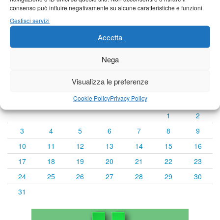
consenso può influire negativamente su alcune caratteristiche e funzioni.
Previsioni a cura di:
Gestisci servizi
Accetta
Nega
Calendario eventi
Visualizza le preferenze
« Lug
Agosto 2026
Set »
Cookie Policy
Privacy Policy
L
M
M
G
V
S
D
1
2
3
4
5
6
7
8
9
10
11
12
13
14
15
16
17
18
19
20
21
22
23
24
25
26
27
28
29
30
31