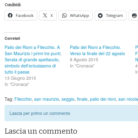
Condividi:
Facebook
X
WhatsApp
Telegram
Correlati
Palio dei Rioni a Filecchio. A
Palio del Rioni a Filecchio.
P
San Maurizio i primi tre punti.
Verso la finale del 22 agosto
F
Serata di grande spettacolo,
8 Agosto 2015
N
simbolo dell’entusiasmo di
In "Cronaca"
4
tutto il paese
I
13 Giugno 2015
In "Cronaca"
Tag:
Filecchio
,
san maurizio
,
seggio
,
finale
,
palio dei rioni
,
san nicol
Lascia per primo un commento
Lascia un commento