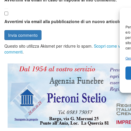
Avvertimi via email alla pubblicazione di un nuovo articolo.
Per
e/o
per
sit
Questo sito utilizza Akismet per ridurre lo spam.
Scopri come vengono 
car
commenti
.
Ges