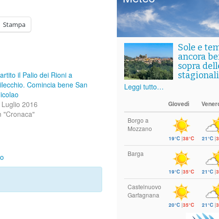
Stampa
Sole e te
ancora ben
sopra del
artito il Palio dei Rioni a
stagionali
ilecchio. Comincia bene San
Leggi tutto…
icolao
 Luglio 2016
Giovedì
Vener
n "Cronaca"
Borgo a
Mozzano
19°C
|
38°C
21°C
|
3
Barga
ao
19°C
|
35°C
21°C
|
3
Castelnuovo
Garfagnana
20°C
|
35°C
21°C
|
3