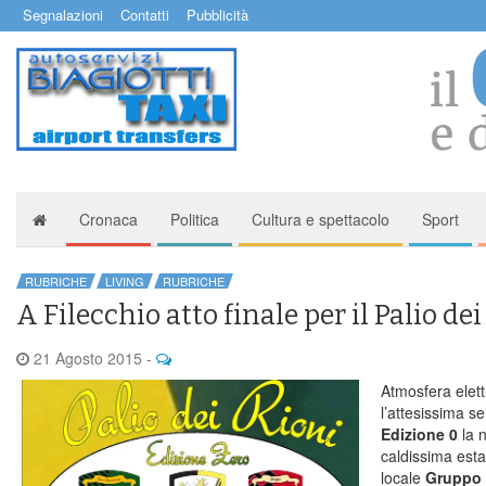
Segnalazioni
Contatti
Pubblicità
Cronaca
Politica
Cultura e spettacolo
Sport
RUBRICHE
LIVING
RUBRICHE
A Filecchio atto finale per il Palio dei
21 Agosto 2015
-
Atmosfera elett
l’attesissima se
Edizione 0
la n
caldissima esta
locale
Gruppo 