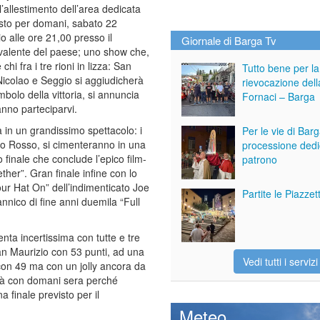
l’allestimento dell’area dedicata
isto per domani, sabato 22
o alle ore 21,00 presso il
Giornale di Barga Tv
valente del paese; uno show che,
chi fra i tre rioni in lizza: San
Tutto bene per la
Nicolao e Seggio si aggiudicherà
rievocazione dell
mbolo della vittoria, si annuncia
Fornaci – Barga
anno parteciparvi.
a in un grandissimo spettacolo: i
Per le vie di Bar
to Rosso, si cimenteranno in una
processione dedi
 finale che conclude l’epico film-
patrono
her”. Gran finale infine con lo
ur Hat On” dell’indimenticato Joe
Partite le Piazze
nnico di fine anni duemila “Full
senta incertissima con tutte e tre
San Maurizio con 53 punti, ad una
Vedi tutti i servizi
con 49 ma con un jolly ancora da
derà con domani sera perché
a finale previsto per il
Meteo