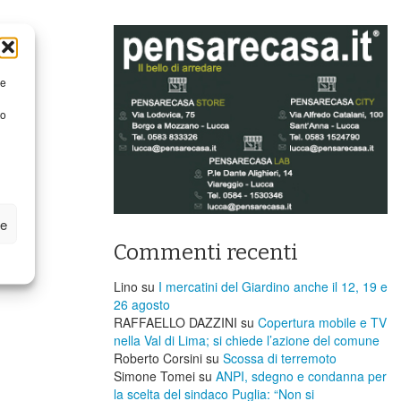
re
to
ze
Commenti recenti
Lino
su
I mercatini del Giardino anche il 12, 19 e
26 agosto
RAFFAELLO DAZZINI
su
​Copertura mobile e TV
nella Val di Lima; si chiede l’azione del comune
Roberto Corsini
su
Scossa di terremoto
Simone Tomei
su
ANPI, sdegno e condanna per
la scelta del sindaco Puglia: “Non si