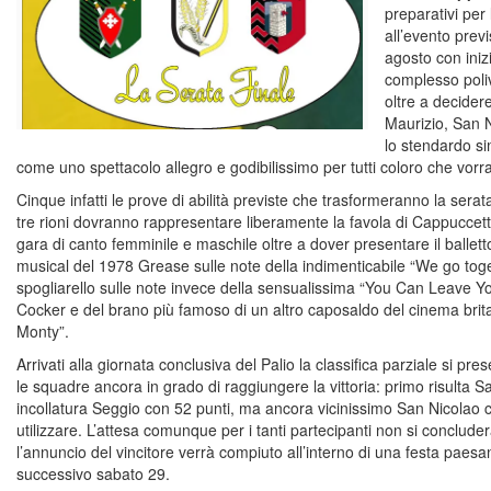
preparativi per 
all’evento prev
agosto con inizi
complesso poli
oltre a decidere 
Maurizio, San 
lo stendardo si
come uno spettacolo allegro e godibilissimo per tutti coloro che vorr
Cinque infatti le prove di abilità previste che trasformeranno la serat
tre rioni dovranno rappresentare liberamente la favola di Cappuccet
gara di canto femminile e maschile oltre a dover presentare il balletto
musical del 1978 Grease sulle note della indimenticabile “We go toget
spogliarello sulle note invece della sensualissima “You Can Leave Yo
Cocker e del brano più famoso di un altro caposaldo del cinema brita
Monty”.
Arrivati alla giornata conclusiva del Palio la classifica parziale si pre
le squadre ancora in grado di raggiungere la vittoria: primo risulta 
incollatura Seggio con 52 punti, ma ancora vicinissimo San Nicolao 
utilizzare. L’attesa comunque per i tanti partecipanti non si conclu
l’annuncio del vincitore verrà compiuto all’interno di una festa paesan
successivo sabato 29.