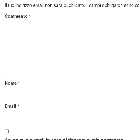
Il tuo indirizzo email non sarà pubblicato.
I campi obbligatori sono c
Commento
*
Nome
*
Email
*
Avvertimi via email in caso di risposte al mio commento.