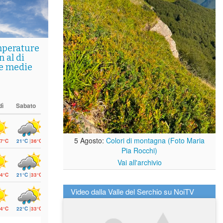
mperature
 al di
le medie
dì
Sabato
5 Agosto:
Colori di montagna (Foto Maria
7°C
21°C
|
36°C
Pia Rocchi)
Vai all'archivio
4°C
21°C
|
33°C
Video dalla Valle del Serchio su NoiTV
4°C
22°C
|
33°C