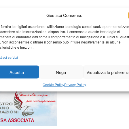
Gestisci Consenso
 fornire le migliori esperienze, utilizziamo tecnologie come i cookie per memorizza
 accedere alle informazioni del dispositivo. Il consenso a queste tecnologie ci
metterà di elaborare dati come il comportamento di navigazione o ID unici su ques
o. Non acconsentire o ritirare il consenso può influire negativamente su alcune
elaborati i dati derivati dai
atteristiche e funzioni.
tisci servizi
Accetta
Nega
Visualizza le preferen
Cookie Policy
Privacy Policy