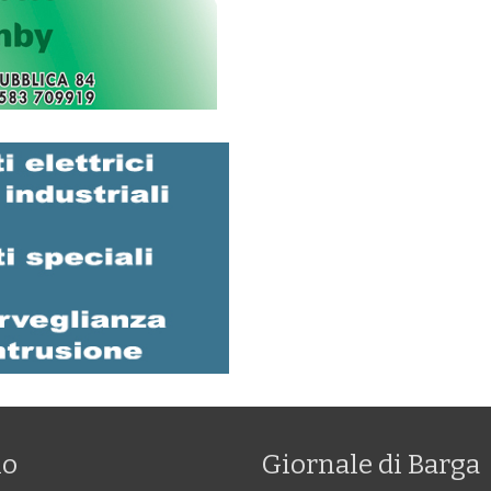
mo
Giornale di Barga