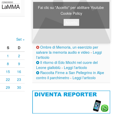
Fai clic su "Accetto" per abilitare Youtube
Cookie Policy
Accetto
Set »
Ombre di Memoria, un esercizio per
S
D
salvare la memoria audio e video
-
Leggi
1
2
l'articolo
Il ritorno di Edo Micchi nel cuore del
8
9
Leone gialloblù
-
Leggi l'articolo
15
16
Raccolta Firme a San Pellegrino in Alpe
contro il parchimetro
-
Leggi l'articolo
22
23
29
30