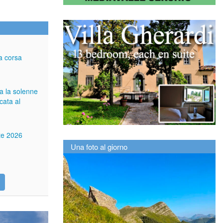
a corsa
ga la solenne
cata al
tte 2026
Una foto al giorno