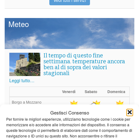
Vedi tutti i servizi
Meteo
Il tempo di questo fine
settimana. temperature ancora
ben al di sopra dei valori
stagionali
Leggi tutto…
Venerdì
Sabato
Domenica
Borgo a Mozzano
Gestisci Consenso
24°C
|
37°C
21°C
|
36°C
22°C
|
36°C
Per fornire le migliori esperienze, utilizziamo tecnologie come i cookie per
Barga
memorizzare e/o accedere alle informazioni del dispositivo. Il consenso a
queste tecnologie ci permetterà di elaborare dati come il comportamento di
24°C
|
34°C
21°C
|
34°C
22°C
|
34°C
navigazione o ID unici su questo sito. Non acconsentire o ritirare il