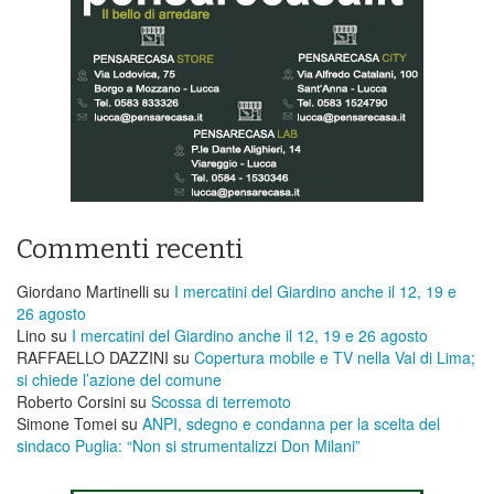
Commenti recenti
Giordano Martinelli
su
I mercatini del Giardino anche il 12, 19 e
26 agosto
Lino
su
I mercatini del Giardino anche il 12, 19 e 26 agosto
RAFFAELLO DAZZINI
su
​Copertura mobile e TV nella Val di Lima;
si chiede l’azione del comune
Roberto Corsini
su
Scossa di terremoto
Simone Tomei
su
ANPI, sdegno e condanna per la scelta del
sindaco Puglia: “Non si strumentalizzi Don Milani”