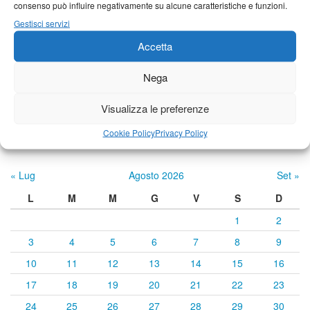
consenso può influire negativamente su alcune caratteristiche e funzioni.
Castelnuovo Garfagnana
Gestisci servizi
24°C
|
34°C
22°C
|
35°C
22°C
|
34°C
Accetta
Nega
Previsioni a cura di:
Visualizza le preferenze
Cookie Policy
Privacy Policy
Calendario eventi
« Lug
Agosto 2026
Set »
L
M
M
G
V
S
D
1
2
3
4
5
6
7
8
9
10
11
12
13
14
15
16
17
18
19
20
21
22
23
24
25
26
27
28
29
30