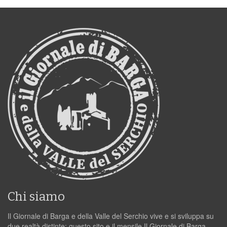
Chi siamo
Il Giornale di Barga e della Valle del Serchio vive e si sviluppa su
due realtà distinte: questo sito e il mensile Il Giornale di Barga.