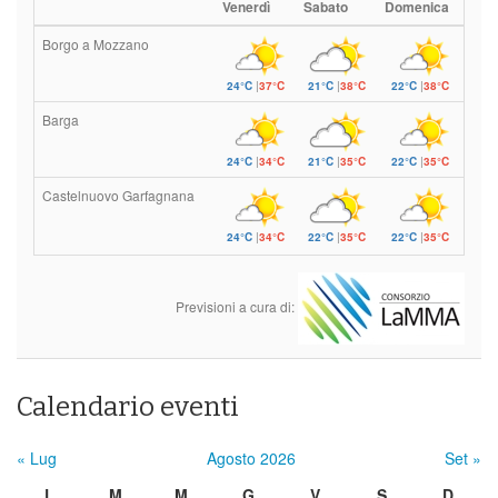
Venerdì
Sabato
Domenica
Borgo a Mozzano
24°C
|
37°C
21°C
|
38°C
22°C
|
38°C
Barga
24°C
|
34°C
21°C
|
35°C
22°C
|
35°C
Castelnuovo Garfagnana
24°C
|
34°C
22°C
|
35°C
22°C
|
35°C
Previsioni a cura di:
Calendario eventi
« Lug
Agosto 2026
Set »
L
M
M
G
V
S
D