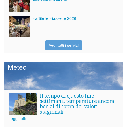
Partite le Piazzette 2026
Vedi tutti i servizi
Meteo
Il tempo di questo fine
settimana. temperature ancora
ben al di sopra dei valori
stagionali
Leggi tutto…