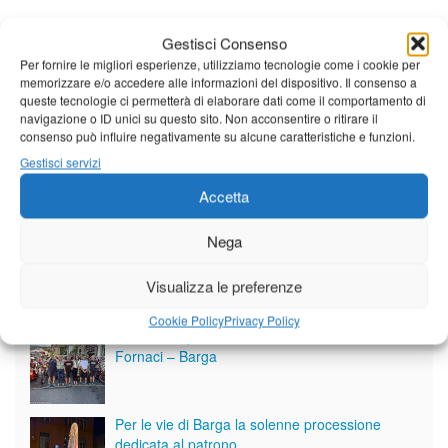
Gestisci Consenso
Per fornire le migliori esperienze, utilizziamo tecnologie come i cookie per
memorizzare e/o accedere alle informazioni del dispositivo. Il consenso a
queste tecnologie ci permetterà di elaborare dati come il comportamento di
navigazione o ID unici su questo sito. Non acconsentire o ritirare il
consenso può influire negativamente su alcune caratteristiche e funzioni.
Gestisci servizi
Accetta
Nega
Visualizza le preferenze
Giornale di Barga Tv
Cookie Policy
Privacy Policy
Tutto bene per la rievocazione della corsa
Fornaci – Barga
Per le vie di Barga la solenne processione
dedicata al patrono