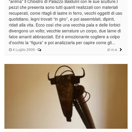
“anima” il Chiostro di Palazzo Balduini con le sue sculture.I
pezzi che presenta sono tutti quanti realizzati con materiali
recuperati, come ritagli di lastre in ferro, vecchi oggetti di uso
quotidiano, legni trovati “in giro”, e poi assemblati, dipinti,
ridati alla vita. Ecco così che una vecchia pala e delle forbici
divengono un volto; vecchie serrature un corpo, due lame di
falce amanti abbracciati. Ed è emozionante cogliere a colpo
d’occhio la “figura” e poi analizzarla per capire come gli...
4 Luglio 2009
-
di
m.e.