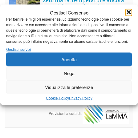
settimana. temperature ancora
ben al di sopra dei valori
stagionali
Gestisci Consenso
Per fornire le migliori esperienze, utilizziamo tecnologie come i cookie per
Leggi tutto…
memorizzare e/o accedere alle informazioni del dispositivo. Il consenso a
queste tecnologie ci permetterà di elaborare dati come il comportamento di
Sabato
Domenica
Lunedì
navigazione o ID unici su questo sito. Non acconsentire o ritirare il
Borgo a Mozzano
consenso può influire negativamente su alcune caratteristiche e funzioni.
Gestisci servizi
23°C
|
36°C
22°C
|
36°C
21°C
|
37°C
Accetta
Barga
Nega
23°C
|
33°C
22°C
|
33°C
21°C
|
34°C
Castelnuovo Garfagnana
Visualizza le preferenze
23°C
|
33°C
22°C
|
33°C
21°C
|
34°C
Cookie Policy
Privacy Policy
Previsioni a cura di: