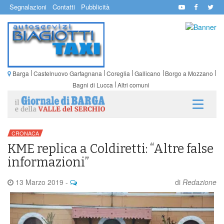
Segnalazioni
Contatti
Pubblicità
Barga
Castelnuovo Garfagnana
Coreglia
Gallicano
Borgo a Mozzano
Bagni di Lucca
Altri comuni
CRONACA
KME replica a Coldiretti: “Altre false
informazioni”
13 Marzo 2019
-
di
Redazione