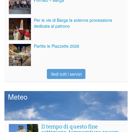
Fornaci – Barga
Per le vie di Barga la solenne processione
dedicata al patrono
Partite le Piazzette 2026
Vedi tutti i servizi
Meteo
Il tempo di questo fine