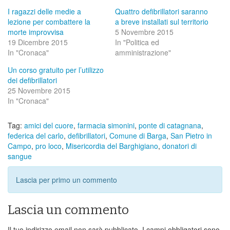
I ragazzi delle medie a
Quattro defibrillatori saranno
lezione per combattere la
a breve installati sul territorio
morte improvvisa
5 Novembre 2015
19 Dicembre 2015
In "Politica ed
In "Cronaca"
amministrazione"
Un corso gratuito per l’utilizzo
dei defibrillatori
25 Novembre 2015
In "Cronaca"
Tag:
amici del cuore
,
farmacia simonini
,
ponte di catagnana
,
federica del carlo
,
defibrillatori
,
Comune di Barga
,
San Pietro in
Campo
,
pro loco
,
Misericordia del Barghigiano
,
donatori di
sangue
Lascia per primo un commento
Lascia un commento
Il tuo indirizzo email non sarà pubblicato.
I campi obbligatori sono