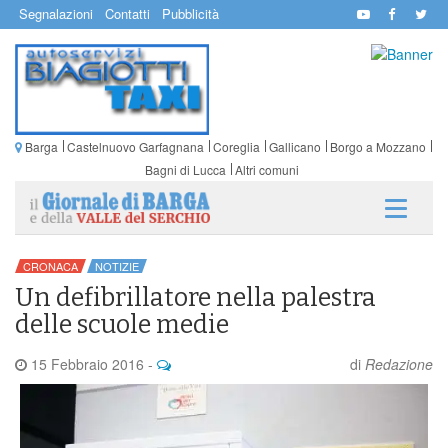
Segnalazioni
Contatti
Pubblicità
Barga
Castelnuovo Garfagnana
Coreglia
Gallicano
Borgo a Mozzano
Bagni di Lucca
Altri comuni
CRONACA
NOTIZIE
Un defibrillatore nella palestra
delle scuole medie
15 Febbraio 2016
-
di
Redazione