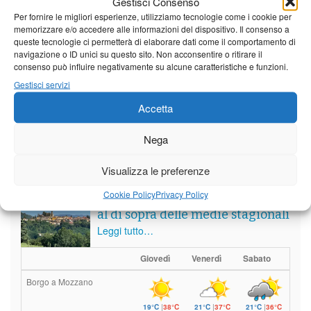
Gestisci Consenso
Partite le Piazzette 2026
Per fornire le migliori esperienze, utilizziamo tecnologie come i cookie per
memorizzare e/o accedere alle informazioni del dispositivo. Il consenso a
queste tecnologie ci permetterà di elaborare dati come il comportamento di
navigazione o ID unici su questo sito. Non acconsentire o ritirare il
consenso può influire negativamente su alcune caratteristiche e funzioni.
Vedi tutti i servizi
Gestisci servizi
Accetta
Meteo
Nega
Visualizza le preferenze
Cookie Policy
Privacy Policy
Sole e temperature ancora ben
al di sopra delle medie stagionali
Leggi tutto…
Giovedì
Venerdì
Sabato
Borgo a Mozzano
19°C
|
38°C
21°C
|
37°C
21°C
|
36°C