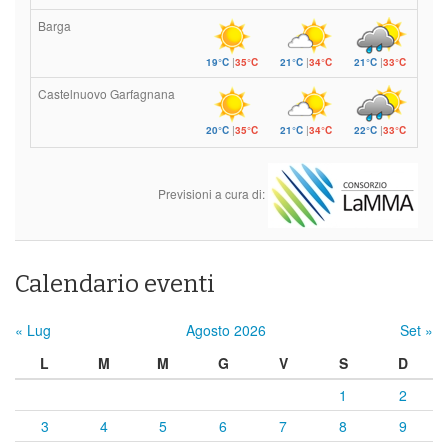
Barga
19°C
|
35°C
21°C
|
34°C
21°C
|
33°C
Castelnuovo Garfagnana
20°C
|
35°C
21°C
|
34°C
22°C
|
33°C
Previsioni a cura di:
Calendario eventi
« Lug
Agosto 2026
Set »
L
M
M
G
V
S
D
1
2
3
4
5
6
7
8
9