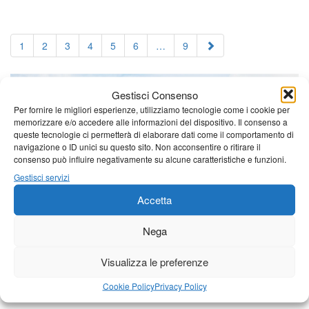
1
2
3
4
5
6
…
9
Gestisci Consenso
Per fornire le migliori esperienze, utilizziamo tecnologie come i cookie per
memorizzare e/o accedere alle informazioni del dispositivo. Il consenso a
queste tecnologie ci permetterà di elaborare dati come il comportamento di
navigazione o ID unici su questo sito. Non acconsentire o ritirare il
consenso può influire negativamente su alcune caratteristiche e funzioni.
Gestisci servizi
Accetta
Nega
Visualizza le preferenze
Cookie Policy
Privacy Policy