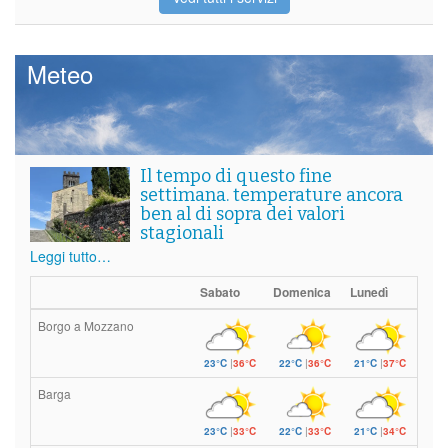
Meteo
Il tempo di questo fine
settimana. temperature ancora
ben al di sopra dei valori
stagionali
Leggi tutto…
Sabato
Domenica
Lunedì
Borgo a Mozzano
23°C
|
36°C
22°C
|
36°C
21°C
|
37°C
Barga
23°C
|
33°C
22°C
|
33°C
21°C
|
34°C