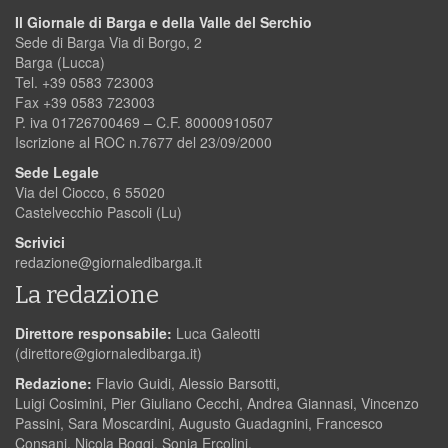
Il Giornale di Barga e della Valle del Serchio
Sede di Barga Via di Borgo, 2
Barga (Lucca)
Tel. +39 0583 723003
Fax +39 0583 723003
P. iva 01726700469 – C.F. 80000910507
Iscrizione al ROC n.7677 del 23/09/2000
Sede Legale
Via del Ciocco, 6 55020
Castelvecchio Pascoli (Lu)
Scrivici
redazione@giornaledibarga.it
La redazione
Direttore responsabile:
Luca Galeotti
(
direttore@giornaledibarga.it
)
Redazione:
Flavio Guidi, Alessio Barsotti,
Luigi Cosimini, Pier Giuliano Cecchi, Andrea Giannasi, Vincenzo
Passini, Sara Moscardini, Augusto Guadagnini, Francesco
Consani, Nicola Boggi, Sonia Ercolini.