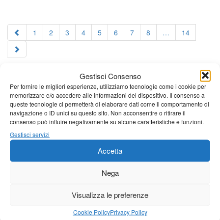
1
2
3
4
5
6
7
8
…
14
Gestisci Consenso
Per fornire le migliori esperienze, utilizziamo tecnologie come i cookie per
memorizzare e/o accedere alle informazioni del dispositivo. Il consenso a
queste tecnologie ci permetterà di elaborare dati come il comportamento di
navigazione o ID unici su questo sito. Non acconsentire o ritirare il
consenso può influire negativamente su alcune caratteristiche e funzioni.
Gestisci servizi
Accetta
Nega
Visualizza le preferenze
Cookie Policy
Privacy Policy