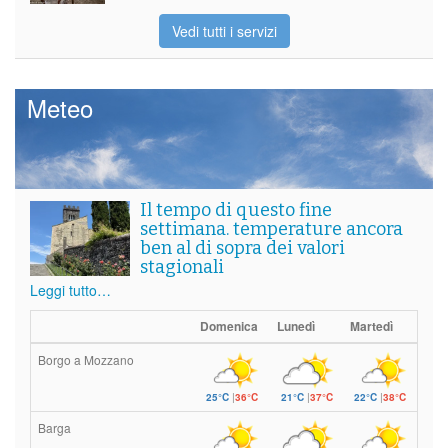
Vedi tutti i servizi
Meteo
Il tempo di questo fine
settimana. temperature ancora
ben al di sopra dei valori
stagionali
Leggi tutto…
Domenica
Lunedì
Martedì
Borgo a Mozzano
25°C
|
36°C
21°C
|
37°C
22°C
|
38°C
Barga