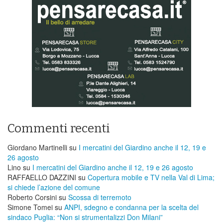
Commenti recenti
Giordano Martinelli
su
I mercatini del Giardino anche il 12, 19 e
26 agosto
Lino
su
I mercatini del Giardino anche il 12, 19 e 26 agosto
RAFFAELLO DAZZINI
su
​Copertura mobile e TV nella Val di Lima;
si chiede l’azione del comune
Roberto Corsini
su
Scossa di terremoto
Simone Tomei
su
ANPI, sdegno e condanna per la scelta del
sindaco Puglia: “Non si strumentalizzi Don Milani”