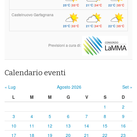
25°C
|
33°C
21°C
|
34°C
22°C
|
35°C
Castelnuovo Garfagnana
25°C
|
33°C
21°C
|
34°C
22°C
|
35°C
Previsioni a cura di:
Calendario eventi
« Lug
Agosto 2026
Set »
L
M
M
G
V
S
D
1
2
3
4
5
6
7
8
9
10
11
12
13
14
15
16
17
18
19
20
21
22
23