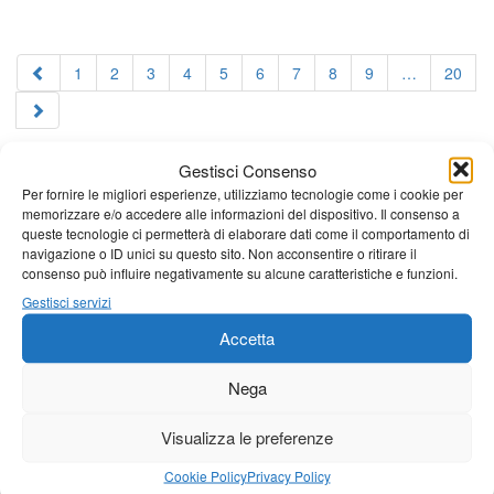
1
2
3
4
5
6
7
8
9
…
20
Gestisci Consenso
Per fornire le migliori esperienze, utilizziamo tecnologie come i cookie per
memorizzare e/o accedere alle informazioni del dispositivo. Il consenso a
queste tecnologie ci permetterà di elaborare dati come il comportamento di
navigazione o ID unici su questo sito. Non acconsentire o ritirare il
consenso può influire negativamente su alcune caratteristiche e funzioni.
Gestisci servizi
Accetta
Nega
Visualizza le preferenze
Cookie Policy
Privacy Policy