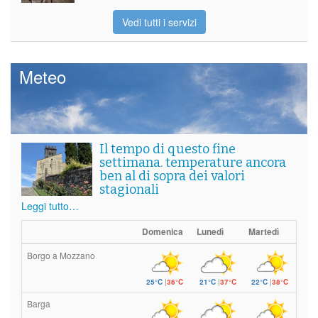
Vedi tutti i servizi
Meteo
Il tempo di questo fine
settimana. temperature ancora
ben al di sopra dei valori
stagionali
Leggi tutto…
Domenica
Lunedì
Martedì
Borgo a Mozzano
25°C
|
36°C
21°C
|
37°C
22°C
|
38°C
Barga