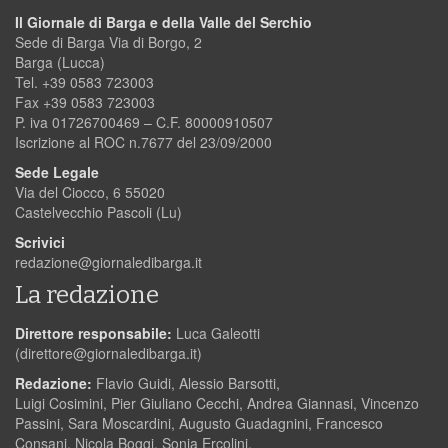
Il Giornale di Barga e della Valle del Serchio
Sede di Barga Via di Borgo, 2
Barga (Lucca)
Tel. +39 0583 723003
Fax +39 0583 723003
P. iva 01726700469 – C.F. 80000910507
Iscrizione al ROC n.7677 del 23/09/2000
Sede Legale
Via del Ciocco, 6 55020
Castelvecchio Pascoli (Lu)
Scrivici
redazione@giornaledibarga.it
La redazione
Direttore responsabile:
Luca Galeotti
(
direttore@giornaledibarga.it
)
Redazione:
Flavio Guidi, Alessio Barsotti,
Luigi Cosimini, Pier Giuliano Cecchi, Andrea Giannasi, Vincenzo
Passini, Sara Moscardini, Augusto Guadagnini, Francesco
Consani, Nicola Boggi, Sonia Ercolini.