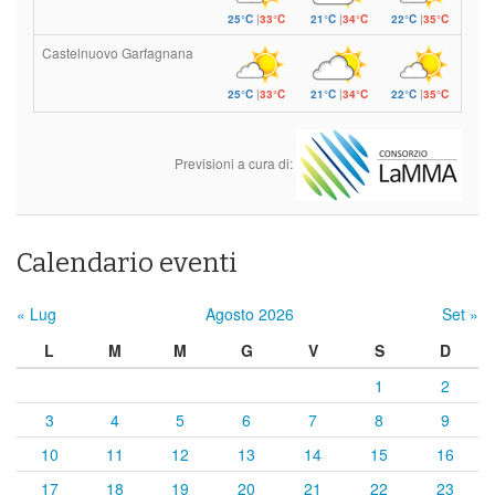
25°C
|
33°C
21°C
|
34°C
22°C
|
35°C
Castelnuovo Garfagnana
25°C
|
33°C
21°C
|
34°C
22°C
|
35°C
Previsioni a cura di:
Calendario eventi
« Lug
Agosto 2026
Set »
L
M
M
G
V
S
D
1
2
3
4
5
6
7
8
9
10
11
12
13
14
15
16
17
18
19
20
21
22
23