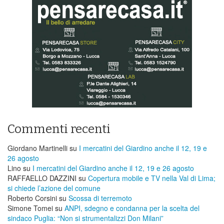
Commenti recenti
Giordano Martinelli
su
I mercatini del Giardino anche il 12, 19 e
26 agosto
Lino
su
I mercatini del Giardino anche il 12, 19 e 26 agosto
RAFFAELLO DAZZINI
su
​Copertura mobile e TV nella Val di Lima;
si chiede l’azione del comune
Roberto Corsini
su
Scossa di terremoto
Simone Tomei
su
ANPI, sdegno e condanna per la scelta del
sindaco Puglia: “Non si strumentalizzi Don Milani”