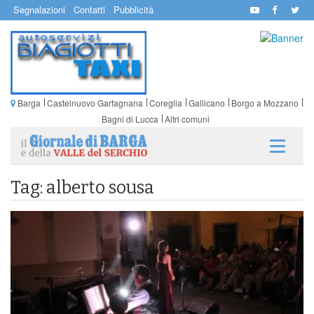
Segnalazioni
Contatti
Pubblicità
Barga
Castelnuovo Garfagnana
Coreglia
Gallicano
Borgo a Mozzano
Bagni di Lucca
Altri comuni
Tag: alberto sousa