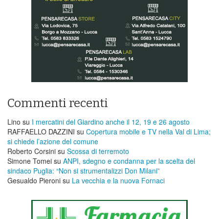
Commenti recenti
Lino
su
I mercatini del Giardino anche il 12, 19 e 26 agosto
RAFFAELLO DAZZINI
su
​Copertura mobile e TV nella Val di Lima;
si chiede l’azione del comune
Roberto Corsini
su
Scossa di terremoto
Simone Tomei
su
ANPI, sdegno e condanna per la scelta del
sindaco Puglia: “Non si strumentalizzi Don Milani”
Gesualdo Pieroni
su
La vecchia e la nuova Fornaci