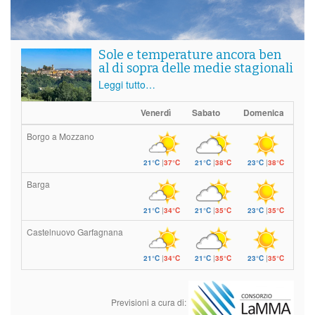
Sole e temperature ancora ben
al di sopra delle medie stagionali
Leggi tutto…
Venerdì
Sabato
Domenica
Borgo a Mozzano
21°C
|
37°C
21°C
|
38°C
23°C
|
38°C
Barga
21°C
|
34°C
21°C
|
35°C
23°C
|
35°C
Castelnuovo Garfagnana
21°C
|
34°C
21°C
|
35°C
23°C
|
35°C
Previsioni a cura di: