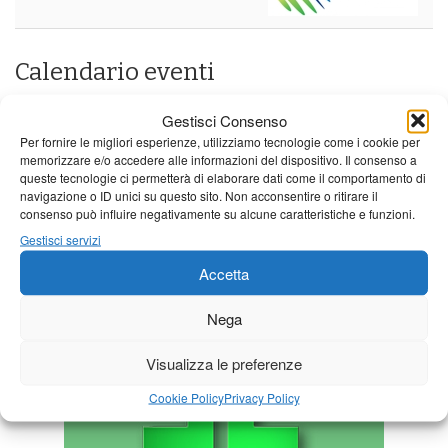
Calendario eventi
« Lug
Agosto 2026
Set »
Gestisci Consenso
Per fornire le migliori esperienze, utilizziamo tecnologie come i cookie per
L
M
M
G
V
S
D
memorizzare e/o accedere alle informazioni del dispositivo. Il consenso a
queste tecnologie ci permetterà di elaborare dati come il comportamento di
1
2
navigazione o ID unici su questo sito. Non acconsentire o ritirare il
3
4
5
6
7
8
9
consenso può influire negativamente su alcune caratteristiche e funzioni.
Gestisci servizi
10
11
12
13
14
15
16
Accetta
17
18
19
20
21
22
23
24
25
26
27
28
29
30
Nega
31
Visualizza le preferenze
Cookie Policy
Privacy Policy