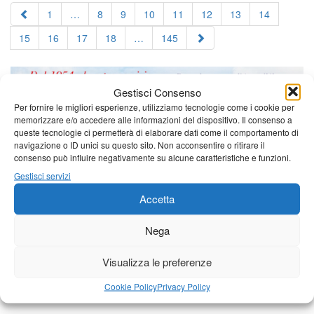
1
…
8
9
10
11
12
13
14
15
16
17
18
…
145
Gestisci Consenso
Per fornire le migliori esperienze, utilizziamo tecnologie come i cookie per
memorizzare e/o accedere alle informazioni del dispositivo. Il consenso a
queste tecnologie ci permetterà di elaborare dati come il comportamento di
navigazione o ID unici su questo sito. Non acconsentire o ritirare il
consenso può influire negativamente su alcune caratteristiche e funzioni.
Gestisci servizi
Accetta
Nega
Visualizza le preferenze
Cookie Policy
Privacy Policy