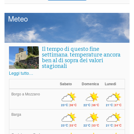
Meteo
Il tempo di questo fine
settimana. temperature ancora
ben al di sopra dei valori
stagionali
Leggi tutto…
Sabato
Domenica
Lunedì
Borgo a Mozzano
23°C
|
36°C
22°C
|
36°C
21°C
|
37°C
Barga
23°C
|
33°C
22°C
|
33°C
21°C
|
34°C