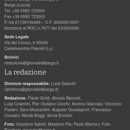
Barga (Lucca)
Tel. +39 0583 723003
Fax +39 0583 723003
P. iva 01726700469 – C.F. 80000910507
Iscrizione al ROC n.7677 del 23/09/2000
Sede Legale
Via del Ciocco, 6 55020
Castelvecchio Pascoli (Lu)
Scrivici
redazione@giornaledibarga.it
La redazione
Direttore responsabile:
Luca Galeotti
(
direttore@giornaledibarga.it
)
Redazione:
Flavio Guidi, Alessio Barsotti,
Luigi Cosimini, Pier Giuliano Cecchi, Andrea Giannasi, Vincenzo
Passini, Sara Moscardini, Augusto Guadagnini, Francesco
Consani, Nicola Boggi, Sonia Ercolini.
Foto:
Graziano Salotti, Massimo Pia, Paolo Marroni, Foto
Borghesi, giornaledibarga.it