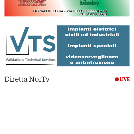
Diretta NoiTv
LIVE