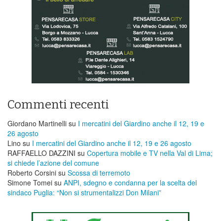
Commenti recenti
Giordano Martinelli
su
I mercatini del Giardino anche il 12, 19 e
26 agosto
Lino
su
I mercatini del Giardino anche il 12, 19 e 26 agosto
RAFFAELLO DAZZINI
su
​Copertura mobile e TV nella Val di Lima;
si chiede l’azione del comune
Roberto Corsini
su
Scossa di terremoto
Simone Tomei
su
ANPI, sdegno e condanna per la scelta del
sindaco Puglia: “Non si strumentalizzi Don Milani”