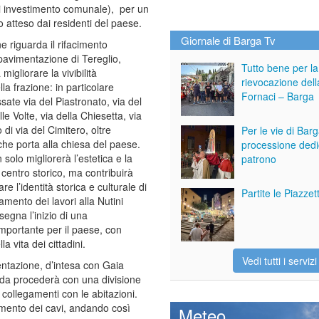
i investimento comunale), per un
o atteso dai residenti del paese.
Giornale di Barga Tv
e riguarda il rifacimento
 pavimentazione di Tereglio,
Tutto bene per la
igliorare la vivibilità
rievocazione dell
la frazione: in particolare
Fornaci – Barga
sate via del Piastronato, via del
lle Volte, via della Chiesetta, via
o di via del Cimitero, oltre
Per le vie di Bar
 che porta alla chiesa del paese.
processione dedi
 solo migliorerà l’estetica e la
patrono
 centro storico, ma contribuirà
re l’identità storica e culturale di
Partite le Piazze
damento dei lavori alla Nutini
segna l’inizio di una
mportante per il paese, con
la vita dei cittadini.
Vedi tutti i servizi
entazione, d’intesa con Gaia
enda procederà con una divisione
i collegamenti con le abitazioni.
ramento dei cavi, andando così
Meteo