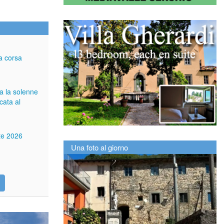
a corsa
ga la solenne
cata al
tte 2026
Una foto al giorno