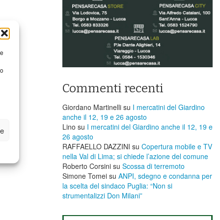
re
to
Commenti recenti
Giordano Martinelli
su
I mercatini del Giardino
anche il 12, 19 e 26 agosto
Lino
su
I mercatini del Giardino anche il 12, 19 e
ze
26 agosto
RAFFAELLO DAZZINI
su
​Copertura mobile e TV
nella Val di Lima; si chiede l’azione del comune
Roberto Corsini
su
Scossa di terremoto
Simone Tomei
su
ANPI, sdegno e condanna per
la scelta del sindaco Puglia: “Non si
strumentalizzi Don Milani”