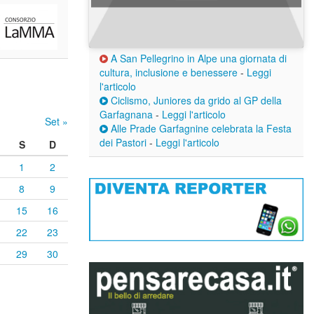
A San Pellegrino in Alpe una giornata di
cultura, inclusione e benessere
-
Leggi
l'articolo
Ciclismo, Juniores da grido al GP della
Garfagnana
-
Leggi l'articolo
Set »
Alle Prade Garfagnine celebrata la Festa
dei Pastori
-
Leggi l'articolo
S
D
1
2
8
9
15
16
22
23
29
30