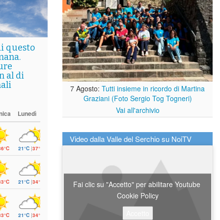
di questo
mana.
ure
 al di
ali
7 Agosto:
Tutti insieme in ricordo di Martina
Graziani (Foto Sergio Tog Togneri)
Vai all'archivio
nica
Lunedì
Video dalla Valle del Serchio su NoiTV
36°C
21°C
|
37°C
33°C
21°C
|
34°C
Fai clic su "Accetto" per abilitare Youtube
Cookie Policy
Accetto
33°C
21°C
|
34°C