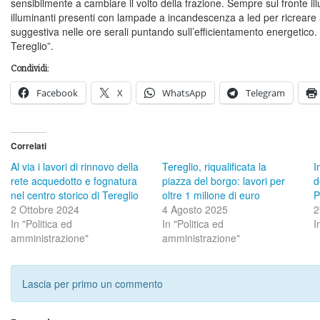
sensibilmente a cambiare il volto della frazione. Sempre sul fronte il
illuminanti presenti con lampade a incandescenza a led per ricrear
suggestiva nelle ore serali puntando sull’efficientamento energetico. S
Tereglio”.
Condividi:
Facebook
X
WhatsApp
Telegram
Correlati
Al via i lavori di rinnovo della
Tereglio, riqualificata la
I
rete acquedotto e fognatura
piazza del borgo: lavori per
d
nel centro storico di Tereglio
oltre 1 milione di euro
P
2 Ottobre 2024
4 Agosto 2025
2
In "Politica ed
In "Politica ed
I
amministrazione"
amministrazione"
Lascia per primo un commento