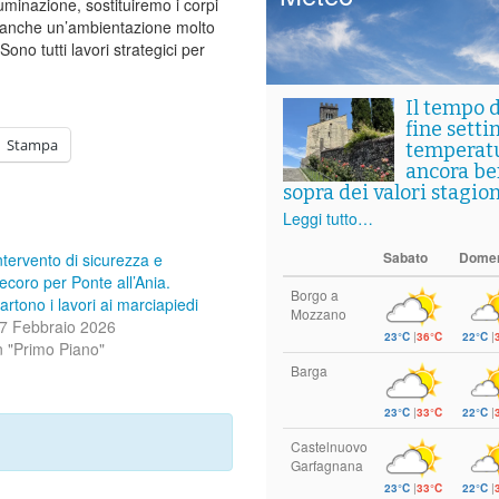
luminazione, sostituiremo i corpi
e anche un’ambientazione molto
ono tutti lavori strategici per
Il tempo 
fine setti
Stampa
temperat
ancora ben
sopra dei valori stagion
Leggi tutto…
Sabato
Dome
ntervento di sicurezza e
ecoro per Ponte all’Ania.
Borgo a
artono i lavori ai marciapiedi
Mozzano
7 Febbraio 2026
23°C
|
36°C
22°C
|
n "Primo Piano"
Barga
23°C
|
33°C
22°C
|
Castelnuovo
Garfagnana
23°C
|
33°C
22°C
|