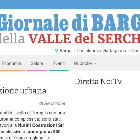
Barga
Castelnuovo Garfagnana
Core
Economia
Salute
Eventi
Rubriche
Diretta NoiTv
razione urbana
di
Redazione
bia il volto di Tereglio con una
urbana complessiva: sono stati
 lavori alla
Nutini Costruzioni Srl
complessivo di
poco più di
800
mila di risorse regionali e