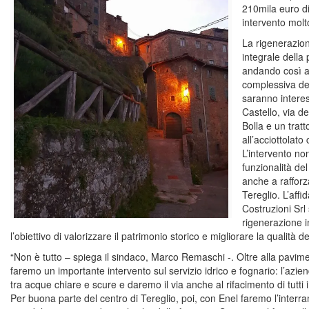
210mila euro d
intervento molt
La rigenerazion
integrale della
andando così a m
complessiva del
saranno interes
Castello, via de
Bolla e un tratt
all’acciottolato
L’intervento non
funzionalità del
anche a rafforza
Tereglio. L’affi
Costruzioni Srl 
rigenerazione i
l’obiettivo di valorizzare il patrimonio storico e migliorare la qualità del
“Non è tutto – spiega il sindaco, Marco Remaschi -. Oltre alla pavim
faremo un importante intervento sul servizio idrico e fognario: l’azi
tra acque chiare e scure e daremo il via anche al rifacimento di tutti 
Per buona parte del centro di Tereglio, poi, con Enel faremo l’inter