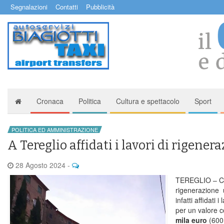
Segnalazioni
Contatti
Pubblicità
Cronaca
Politica
Cultura e spettacolo
Sport
POLITICA ED AMMINISTRAZIONE
A Tereglio affidati i lavori di rigene
28 Agosto 2024
-
TEREGLIO – Cam
rigenerazione 
infatti affidati i
per un valore 
mila euro
(600