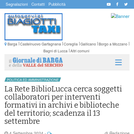
Segnalazioni
Contatti
Pubblicità
Barga
Castelnuovo Garfagnana
Coreglia
Gallicano
Borgo a Mozzano
Bagni di Lucca
Altri comuni
POLITICA ED AMMINISTRAZIONE
La Rete BiblioLucca cerca soggetti
collaboratori per interventi
formativi in archivi e biblioteche
del territorio; scadenza il 13
settembre
4 Settembre 2024
-
di
Redazione