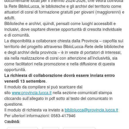
documentarie locali per il triennio 2024-2026, che vedrà coinvolta
la Rete BiblioLucca, le biblioteche e gli archivi del territorio come
attuatori di corsi di formazione gratuiti per giovani (maggiorenni) e
adulti.
Biblioteche e archivi, quindi, pensati come luoghi accessibili e
inclusivi, dove ospitare diverse opportunità di crescita individuale
e di comunità.
La disponibilità a collaborare chiesta dalla Provincia – capofila sul
territorio del progetto attraverso BibioLucca-Rete delle biblioteche
e degli archivi della provincia – è in veste di portatori di interessi,
sia nella realizzazione di corsi con attenzione all’inclusività, sia
come facilitatori nella promozione e nella diffusione di questa
opportunità.
La richiesta di collaborazione dovrà essere inviata entro
venerdì 13 settembre
.
Il modulo da compilare si può scaricare dal
sito
www.provincia.lucca.it
nella sezione comunicati stampa
cliccando sull’allegato in pdf sotto al testo del comunicato in
questione.
Il modulo di richiesta va inviato a
bibliolucca@provincia.lucca.it
Per ulteriori informazioni: 0583-417946
Condividi: