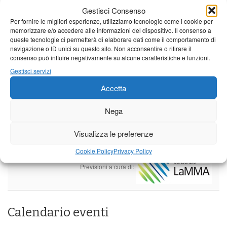
stagionali
Gestisci Consenso
Leggi tutto…
Per fornire le migliori esperienze, utilizziamo tecnologie come i cookie per
Domenica
Lunedì
Martedì
memorizzare e/o accedere alle informazioni del dispositivo. Il consenso a
queste tecnologie ci permetterà di elaborare dati come il comportamento di
Borgo a Mozzano
navigazione o ID unici su questo sito. Non acconsentire o ritirare il
consenso può influire negativamente su alcune caratteristiche e funzioni.
25°C
|
36°C
21°C
|
37°C
22°C
|
38°C
Gestisci servizi
Barga
Accetta
25°C
|
33°C
21°C
|
34°C
22°C
|
35°C
Nega
Castelnuovo Garfagnana
Visualizza le preferenze
25°C
|
33°C
21°C
|
34°C
22°C
|
35°C
Cookie Policy
Privacy Policy
Previsioni a cura di:
Calendario eventi