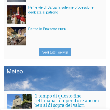
Per le vie di Barga la solenne processione
dedicata al patrono
Partite le Piazzette 2026
Vedi tutti i servizi
Meteo
Il tempo di questo fine
settimana. temperature ancora
ben al di sopra dei valori