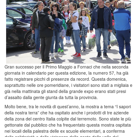
Gran successo per il Primo Maggio a Fornaci che nella seconda
giornata in calendario per questa edizione, la numero 57, ha già
fatto registrare picchi di presenze da record. Questa domenica,
soprattutto nelle ore pomeridiane, i visitatori sono stati a migliaia e
già nella mattinata gli stand della grande expo erano stati presi
d’assalto dalla gente giunta da tutta la provincia.
Molto bene, tra le novità di quest’anno, la mostra a tema “I sapori
della nostra terra” che ha ospitato anche i prodotti di tre aziende
della zona del centro Italia colpite dal terremoto. Sono state le più
gettonate dal pubblico che ha frequentato questa mostra ospitata
nei locali della palestra delle ex scuole elementari, a conferma
della solidarietà e della vicinanza della gente della valle del