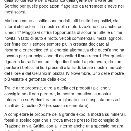
Serchio per quelle popolazioni flagellate da terremoto e neve nei
mesi scorsi.
Ma bene come al solito sono andati tutti i settori espositivi, sia
interni che esterni: la mostra della motorizzazione che anche per
lunedì 1° Maggio vi offrirà l’opportunità di scoprire tutte le ultime
novità in fatto di auto e moto, veicoli commerciali, mezzi agricoli,
per finire con il settore sempre più in crescita dedicato al
risparmio energetico ed all’energia alternativa che quest’anno ha
toccato per partecipazione di espositori il suo record. Per quanto
riguarda la tradizione ed il tripudio di colori e primavera, da non
perdere i bellissimi fiori presenti alla tradizionale mostra-mercato
del Fiore e del Geranio in piazza IV Novembre. Uno delle mostre
più visitate e gettonate della expo.
Tra le altre proposte, oltre a quella dei prodotti tipici che vi
consigliamo di non perdere, la mostra tematica, la mostra
fotografica su Agricoltura ed artigianato che è ospitata presso i
locali del Circolino 2.0 (ex scuola elementare).
A completare le proposte della grande expo la mostra su minerali,
fossili e speleologia che si trova invece presso l’ex consiglio di
Frazione in via Galilei, con all’interno anche una speciale mostra