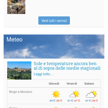
Vedi tutti i servizi
Meteo
Sole e temperature ancora ben
al di sopra delle medie stagionali
Leggi tutto…
Giovedì
Venerdì
Sabato
Borgo a Mozzano
24°C
|
38°C
21°C
|
37°C
21°C
|
38°C
Barga