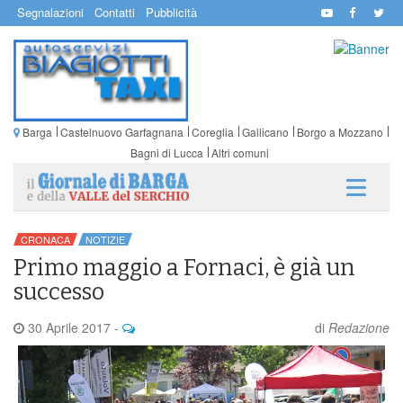
Segnalazioni
Contatti
Pubblicità
Barga
Castelnuovo Garfagnana
Coreglia
Gallicano
Borgo a Mozzano
Bagni di Lucca
Altri comuni
CRONACA
NOTIZIE
Primo maggio a Fornaci, è già un
successo
30 Aprile 2017
-
di
Redazione