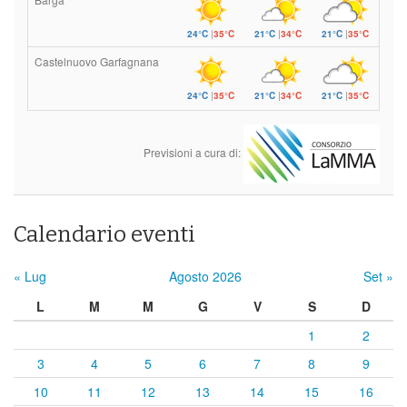
24°C
|
35°C
21°C
|
34°C
21°C
|
35°C
Castelnuovo Garfagnana
24°C
|
35°C
21°C
|
34°C
21°C
|
35°C
Previsioni a cura di:
Calendario eventi
« Lug
Agosto 2026
Set »
L
M
M
G
V
S
D
1
2
3
4
5
6
7
8
9
10
11
12
13
14
15
16