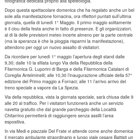
fotografica dedicata proprio alla speleologia.
Dopo questa spettacolare domenica che ha regalato anche un bel
sole alla manifestazione fornacina, ora riflettori puntati sull’ultima
giornata, quella di lunedì 1° Maggio. Il primo maggio solitamente
è il clou della festa anche in fatto di presenze. E gli organizzatori,
al di là delle previsioni meteo incerte almeno per la parte centrale
(ma la speranza è che la pioggia risparmi la manifestazione),
attendono per oggi un nuovo assalto di visitatori.
Da ricordare per lunedì 1° maggio l’apertura degli stand dalle
9,30; dalle 10 la sfilata lungo Via della Repubblica della
Filarmonica G. Luporini di Barga e della Filarmonica Catalani di
Coreglia Antelminelli; alle 10,30 l’inaugurazione ufficiale della 57°
edizione del Primo maggio a Fornaci; alle 11 l’arrivo arrivo del
treno speciale a vapore da La Spezia.
Via della repubblica, vista la giornata speciale, sarà chiusa dalle 9
alle 20 al traffico. Per i visitatori funzionerà anche un servizio
navetta gratuito che dal grande parcheggio della Località
Chitarrino permetterà di raggiungere senza assilli l’area
espositiva.
In via Medi e piazzale Del Frate vi attende come anche domenica
il mercato ambulante straordinario e lungo viale cesare Battisti un