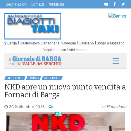
Segnalazioni
Contatti
Pubblicità
Barga
Castelnuovo Garfagnana
Coreglia
Gallicano
Borgo a Mozzano
Bagni di Lucca
Altri comuni
RUBRICHE
LIVING
RUBRICHE
NKD apre un nuovo punto vendita a
Fornaci di Barga
30 Settembre 2016
-
di
Redazione