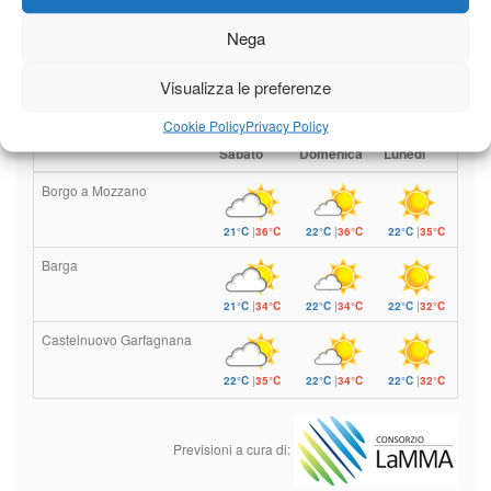
Il tempo di questo fine
Nega
settimana. temperature ancora
ben al di sopra dei valori
Visualizza le preferenze
stagionali
Leggi tutto…
Cookie Policy
Privacy Policy
Sabato
Domenica
Lunedì
Borgo a Mozzano
21°C
|
36°C
22°C
|
36°C
22°C
|
35°C
Barga
21°C
|
34°C
22°C
|
34°C
22°C
|
32°C
Castelnuovo Garfagnana
22°C
|
35°C
22°C
|
34°C
22°C
|
32°C
Previsioni a cura di: