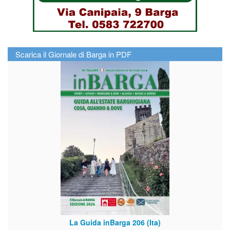
Scarica il Giornale di Barga in PDF
La Guida inBarga 206 (Ita)