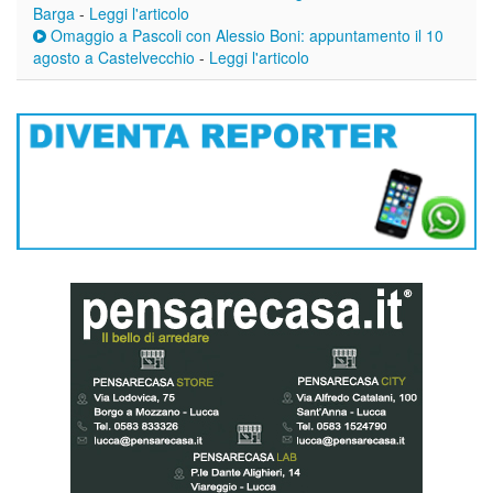
Barga
-
Leggi l'articolo
Omaggio a Pascoli con Alessio Boni: appuntamento il 10
agosto a Castelvecchio
-
Leggi l'articolo