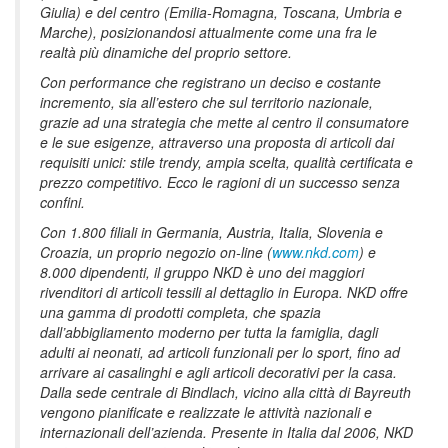
Giulia) e del centro (Emilia-Romagna, Toscana, Umbria e
Marche), posizionandosi attualmente come una fra le
realtà più dinamiche del proprio settore.
Con performance che registrano un deciso e costante
incremento, sia all’estero che sul territorio nazionale,
grazie ad una strategia che mette al centro il consumatore
e le sue esigenze, attraverso una proposta di articoli dai
requisiti unici: stile trendy, ampia scelta, qualità certificata e
prezzo competitivo. Ecco le ragioni di un successo senza
confini.
Con 1.800 filiali in Germania, Austria, Italia, Slovenia e
Croazia, un proprio negozio on-line (
www.nkd.com
) e
8.000 dipendenti, il gruppo NKD è uno dei maggiori
rivenditori di articoli tessili al dettaglio in Europa. NKD offre
una gamma di prodotti completa, che spazia
dall’abbigliamento moderno per tutta la famiglia, dagli
adulti ai neonati, ad articoli funzionali per lo sport, fino ad
arrivare ai casalinghi e agli articoli decorativi per la casa.
Dalla sede centrale di Bindlach, vicino alla città di Bayreuth
vengono pianificate e realizzate le attività nazionali e
internazionali dell’azienda. Presente in Italia dal 2006, NKD