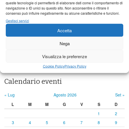
queste tecnologie ci permetterà di elaborare dati come il comportamento di
Barga
navigazione o ID unici su questo sito. Non acconsentire o ritirare il
consenso può influire negativamente su alcune caratteristiche e funzioni.
23°C
|
33°C
22°C
|
33°C
21°C
|
34°C
Gestisci servizi
Castelnuovo Garfagnana
Accetta
23°C
|
33°C
22°C
|
33°C
21°C
|
34°C
Nega
Previsioni a cura di:
Visualizza le preferenze
Cookie Policy
Privacy Policy
Calendario eventi
« Lug
Agosto 2026
Set »
L
M
M
G
V
S
D
1
2
3
4
5
6
7
8
9