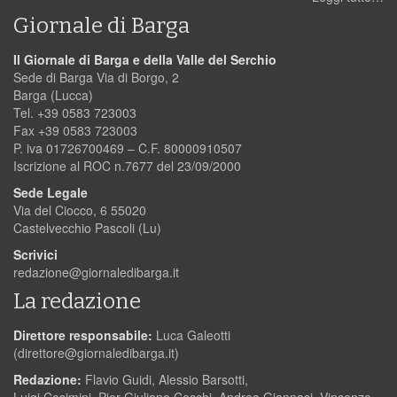
Giornale di Barga
Il Giornale di Barga e della Valle del Serchio
Sede di Barga Via di Borgo, 2
Barga (Lucca)
Tel. +39 0583 723003
Fax +39 0583 723003
P. iva 01726700469 – C.F. 80000910507
Iscrizione al ROC n.7677 del 23/09/2000
Sede Legale
Via del Ciocco, 6 55020
Castelvecchio Pascoli (Lu)
Scrivici
redazione@giornaledibarga.it
La redazione
Direttore responsabile:
Luca Galeotti
(
direttore@giornaledibarga.it
)
Redazione:
Flavio Guidi, Alessio Barsotti,
Luigi Cosimini, Pier Giuliano Cecchi, Andrea Giannasi, Vincenzo