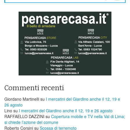
Commenti recenti
Giordano Martinelli
su
I mercatini del Giardino anche il 12, 19 e
26 agosto
Lino
su
I mercatini del Giardino anche il 12, 19 e 26 agosto
RAFFAELLO DAZZINI
su
​Copertura mobile e TV nella Val di Lima;
si chiede l’azione del comune
Roberto Corsini
su
Scossa di terremoto