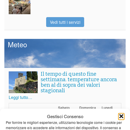
Vedi tutti i servizi
Meteo
Il tempo di questo fine
settimana. temperature ancora
ben al di sopra dei valori
stagionali
Leggi tutto…
Sabato
Domenica
Lunedì
Gestisci Consenso
Borgo a Mozzano
Per fornire le migliori esperienze, utilizziamo tecnologie come i cookie per
memorizzare e/o accedere alle informazioni del dispositivo. Il consenso a
23°C
|
36°C
22°C
|
36°C
21°C
|
37°C