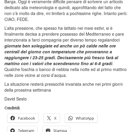
Barga. Oggi è veramente difficile pensare di scrivere un articolo
dedicato alla meteorologia e quindi, approfittando del fatto che
non c’è molto da dire, mi limiterò a pochissime righe. Intanto però:
CIAO, FEDE.
L’alta pressione, che spesso ha latitato nei mesi estivi, si è
finalmente decisa a prendere possesso del Mediterraneo e pare
intenzionata a farci compagnia per diverso tempo regalandoci
giornate ben soleggiate ed anche un pò calde nelle ore
centrali del giorno con temperature che proveranno a
raggiungere i 23-25 gradi. Decisamente più fresco farà al
mattino con i valori che scenderanno fino ai 6-8 gradi
.
Qualche foschia o banco di nebbia nella notte ed al primo mattino
nelle zone vicine ai corsi d’acqua.
La situazione resterà pressochè invariata anche nei primi giorni
della prossima settimana
David Sesto
Condividi:
Facebook
X
WhatsApp
Telegram
Stampa