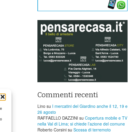
Commenti recenti
Lino
su
I mercatini del Giardino anche il 12, 19 e
re
26 agosto
RAFFAELLO DAZZINI
su
​Copertura mobile e TV
to
nella Val di Lima; si chiede l’azione del comune
Roberto Corsini
su
Scossa di terremoto