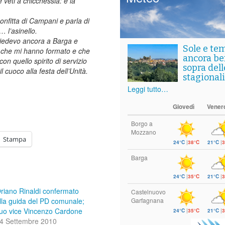
 veti a chicchessia: è la
onfitta di Campani e parla di
… l’asinello.
risiedevo ancora a Barga e
Sole e te
ali che mi hanno formato e che
ancora ben
 con quello spirito di servizio
sopra del
il cuoco alla festa dell’Unità.
stagionali
Leggi tutto…
Giovedì
Vener
Borgo a
Mozzano
Stampa
24°C
|
38°C
21°C
|
3
Barga
24°C
|
35°C
21°C
|
3
riano Rinaldi confermato
Castelnuovo
lla guida del PD comunale;
Garfagnana
uo vice Vincenzo Cardone
24°C
|
35°C
21°C
|
3
4 Settembre 2010