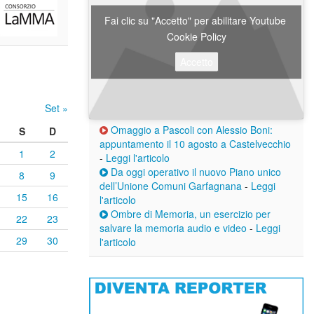
Fai clic su "Accetto" per abilitare Youtube
Cookie Policy
Accetto
Set »
Omaggio a Pascoli con Alessio Boni:
S
D
appuntamento il 10 agosto a Castelvecchio
1
2
-
Leggi l'articolo
Da oggi operativo il nuovo Piano unico
8
9
dell’Unione Comuni Garfagnana
-
Leggi
15
16
l'articolo
Ombre di Memoria, un esercizio per
22
23
salvare la memoria audio e video
-
Leggi
29
30
l'articolo