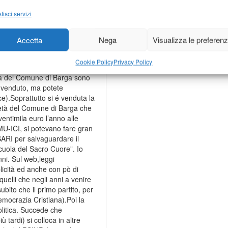
tisci servizi
ontendere di queste righe
 di ritorno, secondo me, sono
e” a Barga per dieci anni,
Accetta
Nega
Visualizza le preferen
, in un periodo molto più
si da parte .Anche perché mi
Cookie Policy
Privacy Policy
enare i beni comunali per
età del Comune di Barga sono
invenduto, ma potete
ce).Soprattutto si é venduta la
età del Comune di Barga che
entimila euro l’anno alle
MU-ICI, si potevano fare gran
SARI per salvaguardare il
ola del Sacro Cuore”. Io
nni. Sul web,leggi
plicità ed anche con pò di
i quelli che negli anni a venire
subito che il primo partito, per
emocrazia Cristiana).Poi la
olitica. Succede che
 tardi) si colloca in altre