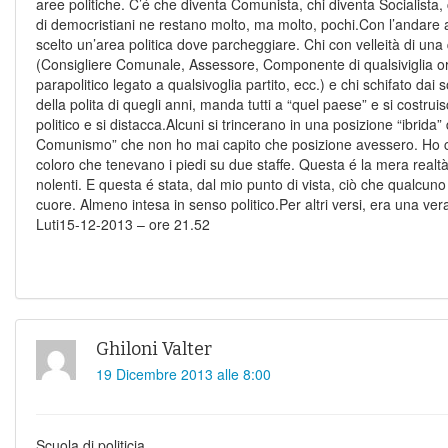
aree politiche. C’é che diventa Comunista, chi diventa Socialista,
di democristiani ne restano molto, ma molto, pochi.Con l’andare a
scelto un’area politica dove parcheggiare. Chi con velleità di una 
(Consigliere Comunale, Assessore, Componente di qualsiviglia or
parapolitico legato a qualsivoglia partito, ecc.) e chi schifato dai so
della polita di quegli anni, manda tutti a “quel paese” e si costr
politico e si distacca.Alcuni si trincerano in una posizione “ibrida”
Comunismo” che non ho mai capito che posizione avessero. Ho ca
coloro che tenevano i piedi su due staffe. Questa é la mera realtà 
nolenti. E questa é stata, dal mio punto di vista, ciò che qualcun
cuore. Almeno intesa in senso politico.Per altri versi, era una ve
Luti15-12-2013 – ore 21.52
Ghiloni Valter
19 Dicembre 2013 alle 8:00
Scuola di politicia