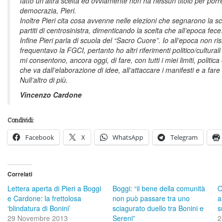
fatto un’altra scelta ed ovviamente non ha nessun titolo per porre
democrazia, Pieri.
Inoltre Pieri cita cosa avvenne nelle elezioni che segnarono la sc
partiti di centrosinistra, dimenticando la scelta che all’epoca fece
Infine Pieri parla di scuola del “Sacro Cuore”. Io all’epoca non 
frequentavo la FGCI, pertanto ho altri riferimenti politico/cultur
mi consentono, ancora oggi, di fare, con tutti i miei limiti, politica
che va dall’elaborazione di idee, all’attaccare i manifesti e a fare 
Null’altro di più.
Vincenzo Cardone
Condividi:
Facebook
X
WhatsApp
Telegram
Correlati
Lettera aperta di Pieri a Boggi
Boggi: “il bene della comunità
O
e Cardone: la frettolosa
non può passare tra uno
a
‘blindatura di Bonini’
sciagurato duello tra Bonini e
s
29 Novembre 2013
Sereni”
2