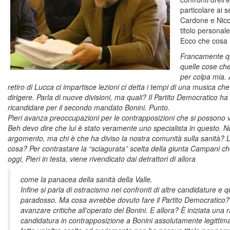
particolare ai 
Cardone e Nicol
titolo personale
Ecco che cosa r
Francamente qu
quelle cose ch
per colpa mia. 
retiro di Lucca ci impartisce lezioni ci detta i tempi di una musica c
dirigere. Parla di nuove divisioni, ma quali? Il Partito Democratico ha
ricandidare per il secondo mandato Bonini. Punto.
Pieri avanza preoccupazioni per le contrapposizioni che si possono 
Beh devo dire che lui è stato veramente uno specialista in questo. No
argomento, ma chi è che ha diviso la nostra comunità sulla sanità? Lo
cosa? Per contrastare la “sciagurata” scelta della giunta Campani c
oggi, Pieri in testa, viene rivendicato dai detrattori di allora
come la panacea della sanità della Valle.
Infine si parla di ostracismo nei confronti di altre candidature e
paradosso. Ma cosa avrebbe dovuto fare il Partito Democratico? 
avanzare critiche all’operato del Bonini. E allora? È iniziata una 
candidatura in contrapposizione a Bonini assolutamente legittima