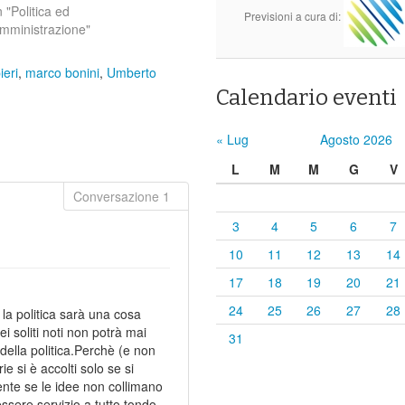
n "Politica ed
Previsioni a cura di:
mministrazione"
ieri
,
marco bonini
,
Umberto
Calendario eventi
« Lug
Agosto 2026
L
M
M
G
V
3
4
5
6
7
10
11
12
13
14
17
18
19
20
21
24
25
26
27
28
la politica sarà una cosa
dei soliti noti non potrà mai
31
 della politica.Perchè (e non
 si è accolti solo se si
ente se le idee non collimano
ssere servizio a tutto tondo,