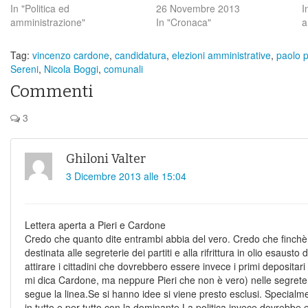
In "Politica ed
26 Novembre 2013
I
amministrazione"
In "Cronaca"
a
Tag:
vincenzo cardone
,
candidatura
,
elezioni amministrative
,
paolo p
Sereni
,
Nicola Boggi
,
comunali
Commenti
3
Ghiloni Valter
3 Dicembre 2013 alle 15:04
Lettera aperta a Pieri e Cardone
Credo che quanto dite entrambi abbia del vero. Credo che finchè 
destinata alle segreterie dei partiti e alla rifrittura in olio esausto 
attirare i cittadini che dovrebbero essere invece i primi depositari
mi dica Cardone, ma neppure Pieri che non è vero) nelle segreterie
segue la linea.Se si hanno idee si viene presto esclusi. Specialm
in tutto e per tutto con la dominante.La politica invece dovrebbe e