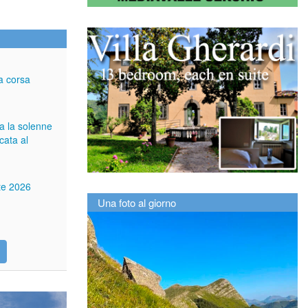
a corsa
ga la solenne
cata al
tte 2026
Una foto al giorno