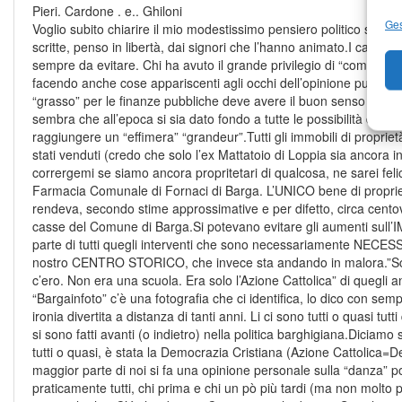
Pieri. Cardone . e.. Ghiloni
Ges
Voglio subito chiarire il mio modestissimo pensiero politico sul c
scritte, penso in libertà, dai signori che l’hanno animato.I cavalli
sempre da evitare. Chi ha avuto il grande privilegio di “comandar
facendo anche cose appariscenti agli occhi dell’opinione pubblica
“grasso” per le finanze pubbliche deve avere il buon senso di far
sembra che all’epoca si sia dato fondo a tutte le possibilità di ali
raggiungere un “effimera” “grandeur”.Tutti gli immobili di propri
stati venduti (credo che solo l’ex Mattatoio di Loppia sia ancora 
corrergemi se siamo ancora propritetari di qualcosa, ne sarei feli
Farmacia Comunale di Fornaci di Barga. L’UNICO bene di propri
rendeva, secondo stime approssimative e per difetto, circa centov
casse del Comune di Barga.Si potevano evitare gli aumenti sull’I
parte di tutti quegli interventi che sono necessariamente NECES
nostro CENTRO STORICO, che invece sta andando in malora.”Scu
c’ero. Non era una scuola. Era solo l’Azione Cattolica” di quegli a
“Bargainfoto” c’è una fotografia che ci identifica, lo dico con sem
ironia divertita a distanza di tanti anni. Li ci sono tutti o quasi tutt
si sono fatti avanti (o indietro) nella politica barghigiana.Diciamo 
tutti o quasi, è stata la Democrazia Cristiana (Azione Cattolica=D
maggior parte di noi si fa una opinione personale sulla “danza” p
praticamente tutti, chi prima e chi un pò più tardi (ma non molto più