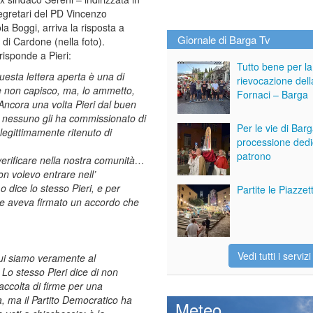
segretari del PD Vincenzo
a Boggi, arriva la risposta a
Giornale di Barga Tv
 di Cardone (nella foto).
isponde a Pieri:
Tutto bene per la
esta lettera aperta è una di
rievocazione dell
e non capisco, ma, lo ammetto,
Fornaci – Barga
Ancora una volta Pieri dal buen
he nessuno gli ha commissionato di
Per le vie di Bar
 legittimamente ritenuto di
processione dedi
patrono
verificare nella nostra comunità…
n volevo entrare nell’
 dice lo stesso Pieri, e per
Partite le Piazze
he aveva firmato un accordo che
Vedi tutti i servizi
 qui siamo veramente al
Lo stesso Pieri dice di non
raccolta di firme per una
, ma il Partito Democratico ha
Meteo