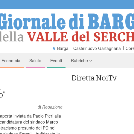
Barga
Castelnuovo Garfagnana
Core
Economia
Salute
Eventi
Rubriche
Diretta NoiTv
i
o”
di
Redazione
aperta inviata da Paolo Pieri alla
 candidatura del sindaco Marco
rstracismo presunto del PD nei
ex sindaco Sereni – indirizzata in