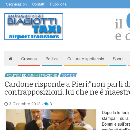
Segnalazioni
Contatti
Pubblicità
Cronaca
Politica
Cultura e spettacolo
Sport
POLITICA ED AMMINISTRAZIONE
NOTIZIE
Cardone risponde a Pieri:”non parli d
contrapposizioni, lui che ne è maestr
3 Dicembre 2013
-
3
Dopo la lettera 
stampa – sulla
Bonini e sull’o
confronti drell’