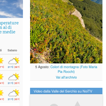
mperature
 al di
le medie
dì
Sabato
5 Agosto:
Colori di montagna (Foto Maria
7°C
21°C
|
38°C
Pia Rocchi)
Vai all'archivio
4°C
21°C
|
35°C
Video dalla Valle del Serchio su NoiTV
4°C
21°C
|
35°C