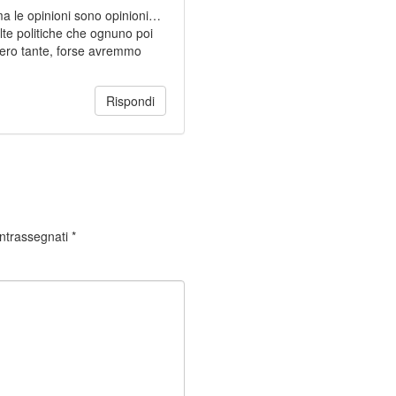
ma le opinioni sono opinioni…
elte politiche che ognuno poi
bbero tante, forse avremmo
Rispondi
ontrassegnati
*