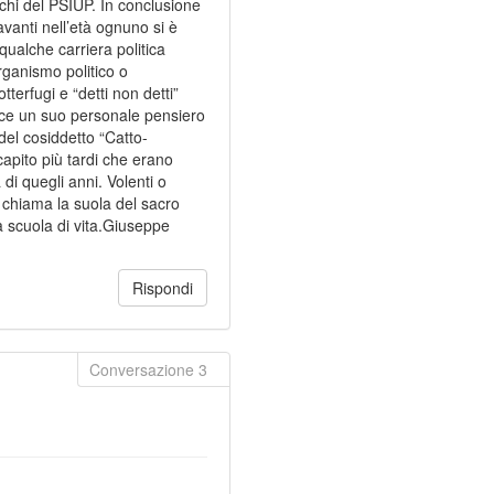
 chi del PSIUP. In conclusione
vanti nell’età ognuno si è
qualche carriera politica
ganismo politico o
tterfugi e “detti non detti”
uisce un suo personale pensiero
 del cosiddetto “Catto-
pito più tardi che erano
di quegli anni. Volenti o
o chiama la suola del sacro
ra scuola di vita.Giuseppe
Rispondi