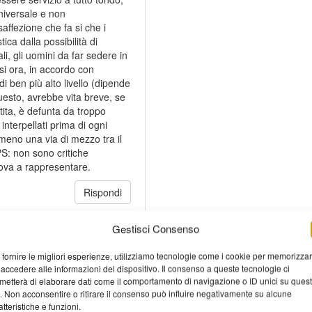
niversale e non
saffezione che fa si che i
tica dalla possibilità di
i, gli uomini da far sedere in
si ora, in accordo con
i ben più alto livello (dipende
uesto, avrebbe vita breve, se
tita, è defunta da troppo
interpellati prima di ogni
meno una via di mezzo tra il
.PS: non sono critiche
rova a rappresentare.
Rispondi
Gestisci Consenso
 fornire le migliori esperienze, utilizziamo tecnologie come i cookie per memorizza
 accedere alle informazioni del dispositivo. Il consenso a queste tecnologie ci
metterà di elaborare dati come il comportamento di navigazione o ID unici su ques
o. Non acconsentire o ritirare il consenso può influire negativamente su alcune
atteristiche e funzioni.