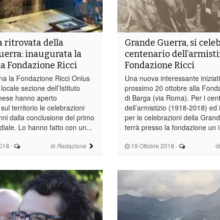
 ritrovata della
Grande Guerra, si celeb
erra: inaugurata la
centenario dell’armisti
la Fondazione Ricci
Fondazione Ricci
na la Fondazione Ricci Onlus
Una nuova interessante iniziati
locale sezione dell’Istituto
prossimo 20 ottobre alla Fond
hese hanno aperto
di Barga (via Roma). Per i cen
sul territorio le celebrazioni
dell’armistizio (1918-2018) ed
nni dalla conclusione del primo
per le celebrazioni della Gran
diale. Lo hanno fatto con un...
terrà presso la fondazione un 
2018
-
di
19 Ottobre 2018
-
d
Redazione