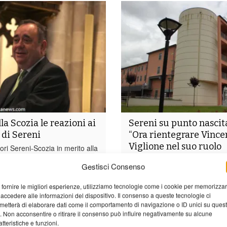
lla Scozia le reazioni ai
Sereni su punto nascit
di Sereni
“Ora rientegrare Vince
Viglione nel suo ruolo
ori Sereni-Scozia in merito alla
garantendo così quella
putato Alyn Smith,
Gestisci Consenso
te dello SNP (Scottish
autonomia funzionale”
ty) al parlamento Europeo, al
Dal consigliere comunale di o
 fornire le migliori esperienze, utilizziamo tecnologie come i cookie per memorizza
o Sereni aveva inviato un
Barga, nonché ex sindaco di B
 accedere alle informazioni del dispositivo. Il consenso a queste tecnologie ci
i apprezzamento e di
Umberto Sereni, dopo le dichia
metterà di elaborare dati come il comportamento di navigazione o ID unici su ques
er il coraggioso discorso al...
direttore generale dell’ASL To
o. Non acconsentire o ritirare il consenso può influire negativamente su alcune
atteristiche e funzioni.