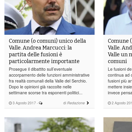
Comune (o comuni) unico della
Comune (o
Valle. Andrea Marcucci: la
Valle. An
partita delle fusioni è
Valle un 
particolarmente importante
comuni
Prosegue il dibattito sull’eventuale
Le fusioni de
accorpamento delle funzioni amministrative
continua ad o
fra realtà comunali della Valle del Serchio.
fusioni più a
Dopo le opinioni già raccolte nelle
mettere insie
settimane scorse tra esponenti politici...
invece pensa 
3 Agosto 2017
-
di
2 Agosto 20
Redazione