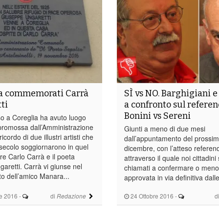
ia commemorati Carrà
SÌ vs NO. Barghigiani e
ti
a confronto sul refere
Bonini vs Sereni
o a Coreglia ha avuto luogo
a promossa dall’Amministrazione
Giunti a meno di due mesi
cordo di due illustri artisti che
dall’appuntamento del prossim
 secolo soggiornarono in quel
dicembre, con l’atteso refere
tore Carlo Carrà e il poeta
attraverso il quale noi cittadin
aretti. Carrà vi giunse nel
chiamati a confermare o meno 
to dell’amico Manara...
approvata in via definitiva dall
e 2016
-
di
24 Ottobre 2016
-
d
Redazione