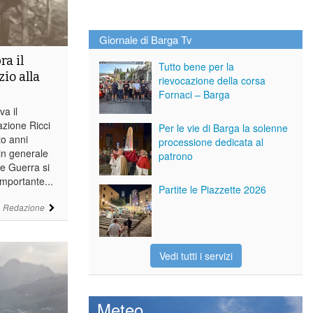
Giornale di Barga Tv
ra il
Tutto bene per la
zio alla
rievocazione della corsa
Fornaci – Barga
va il
azione Ricci
Per le vie di Barga la solenne
to anni
processione dedicata al
 in generale
patrono
de Guerra si
importante...
Partite le Piazzette 2026
i
Redazione
Vedi tutti i servizi
Meteo