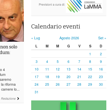
Previsioni a cura di:
Calendario eventi
« Lug
Agosto 2026
Set »
L
M
M
G
V
S
D
 non solo
ndum:
1
2
3
4
5
6
7
8
9
10
11
12
13
14
15
16
o 4
ndum
17
18
19
20
21
22
23
i saremo
la riforma
24
25
26
27
28
29
30
e camere lo...
31
i
Redazione