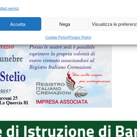
6
-
di
2 Luglio 2016
-
d
Redazione
tisci servizi
Accetta
Nega
Visualizza le preferen
Cookie Policy
Privacy Policy