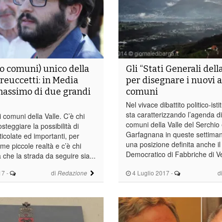
 comuni) unico della
Gli “Stati Generali della
dreuccetti: in Media
per disegnare i nuovi a
massimo di due grandi
comuni
Nel vivace dibattito politico-ist
sta caratterizzando l’agenda di
i comuni della Valle. C’è chi
comuni della Valle del Serchio
steggiare la possibilità di
Garfagnana in queste settima
rticolate ed importanti, per
una posizione definita anche il 
me piccole realtà e c’è chi
Democratico di Fabbriche di Ve
che la strada da seguire sia...
17
-
di
4 Luglio 2017
-
d
Redazione