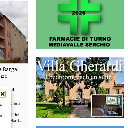
a Barga:
nzo
 piena
pposizione a
re
arga,
razioni del
to
scana Nord...