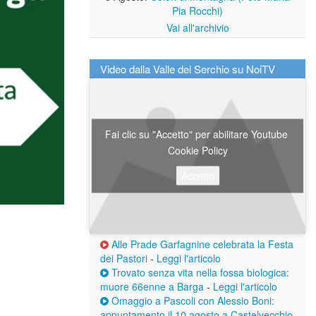
Pia Rocchi)
Vai all'archivio
Video dalla Valle del Serchio su NoiTV
Fai clic su "Accetto" per abilitare Youtube
Cookie Policy
Accetto
Alle Prade Garfagnine celebrata la Festa
dei Pastori
-
Leggi l'articolo
Trovato senza vita nella fossa biologica:
muore 66enne a Barga
-
Leggi l'articolo
Omaggio a Pascoli con Alessio Boni:
appuntamento il 10 agosto a Castelvecchio