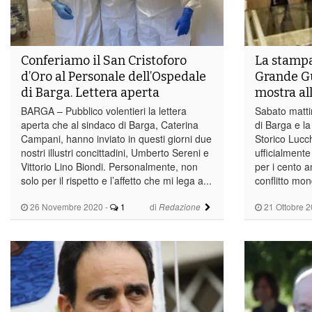
Conferiamo il San Cristoforo
La stampa
d’Oro al Personale dell’Ospedale
Grande Gu
di Barga. Lettera aperta
mostra al
BARGA – Pubblico volentieri la lettera
Sabato matti
aperta che al sindaco di Barga, Caterina
di Barga e la 
Campani, hanno inviato in questi giorni due
Storico Lucc
nostri illustri concittadini, Umberto Sereni e
ufficialmente 
Vittorio Lino Biondi. Personalmente, non
per i cento a
solo per il rispetto e l’affetto che mi lega a...
conflitto mon
26 Novembre 2020
-
1
di
21 Ottobre 
Redazione