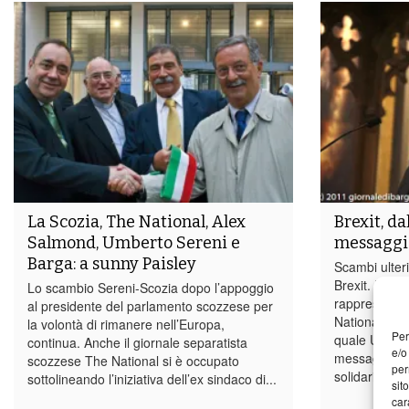
La Scozia, The National, Alex
Brexit, da
Salmond, Umberto Sereni e
messaggi 
Barga: a sunny Paisley
Scambi ulteri
Brexit. Il de
Lo scambio Sereni-Scozia dopo l’appoggio
rappresentan
al presidente del parlamento scozzese per
National Par
la volontà di rimanere nell’Europa,
Per
quale Umbert
continua. Anche il giornale separatista
e/o
messaggio d
scozzese The National si è occupato
per
solidarietà p
sottolineando l’iniziativa dell’ex sindaco di...
sit
car