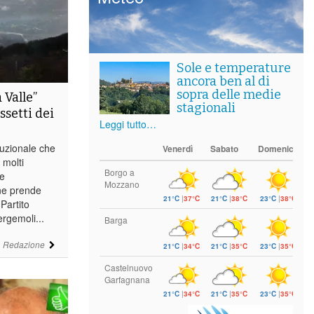
Sole e temperature
ancora ben al di
sopra delle medie
 Valle”
stagionali
ssetti dei
Leggi tutto…
ituzionale che
Venerdì
Sabato
Domenica
 molti
Borgo a
 e
Mozzano
ne prende
21°C
|
37°C
21°C
|
38°C
23°C
|
38°C
Partito
rgemoli...
Barga
i
Redazione
21°C
|
34°C
21°C
|
35°C
23°C
|
35°C
Castelnuovo
Garfagnana
21°C
|
34°C
21°C
|
35°C
23°C
|
35°C