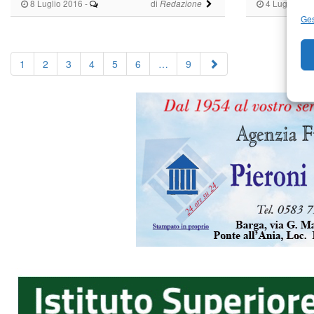
8 Luglio 2016
-
di
4 Luglio 201
Redazione
Ges
1
2
3
4
5
6
…
9