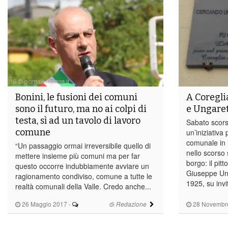
Bonini, le fusioni dei comuni
A Coregl
sono il futuro, ma no ai colpi di
e Ungaret
testa, sì ad un tavolo di lavoro
Sabato scors
comune
un’iniziativ
comunale in ri
“Un passaggio ormai irreversibile quello di
nello scorso
mettere insieme più comuni ma per far
borgo: il pit
questo occorre indubbiamente avviare un
Giuseppe Ung
ragionamento condiviso, comune a tutte le
1925, su invi
realtà comunali della Valle. Credo anche...
26 Maggio 2017
-
di
28 Novembr
Redazione