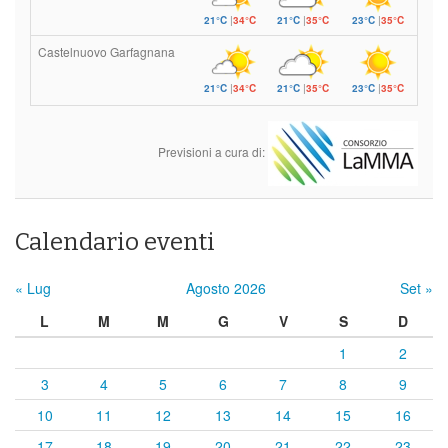
21°C
|
34°C
21°C
|
35°C
23°C
|
35°C
Castelnuovo Garfagnana
21°C
|
34°C
21°C
|
35°C
23°C
|
35°C
Previsioni a cura di:
Calendario eventi
« Lug
Agosto 2026
Set »
L
M
M
G
V
S
D
1
2
3
4
5
6
7
8
9
10
11
12
13
14
15
16
17
18
19
20
21
22
23