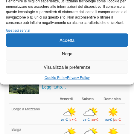
Per fornire le migliori esperienze, utilizziamo tecnologie come i cookie per
memorizzare e/o accedere alle informazioni del dispositivo. Il consenso a
queste tecnologie ci permetterà di elaborare dati come il comportamento di
navigazione o ID unici su questo sito. Non acconsentire o ritirare il
Vedi tutti i servizi
consenso può influire negativamente su alcune caratteristiche e funzioni.
Gestisci servizi
Accetta
Meteo
Nega
Visualizza le preferenze
Sole e temperature ancora ben
Cookie Policy
Privacy Policy
al di sopra delle medie stagionali
Leggi tutto…
Venerdì
Sabato
Domenica
Borgo a Mozzano
21°C
|
37°C
21°C
|
38°C
23°C
|
38°C
Barga