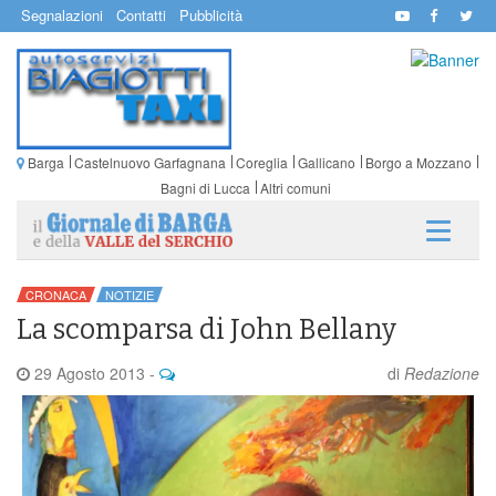
Segnalazioni
Contatti
Pubblicità
Barga
Castelnuovo Garfagnana
Coreglia
Gallicano
Borgo a Mozzano
Bagni di Lucca
Altri comuni
CRONACA
NOTIZIE
La scomparsa di John Bellany
29 Agosto 2013
-
di
Redazione