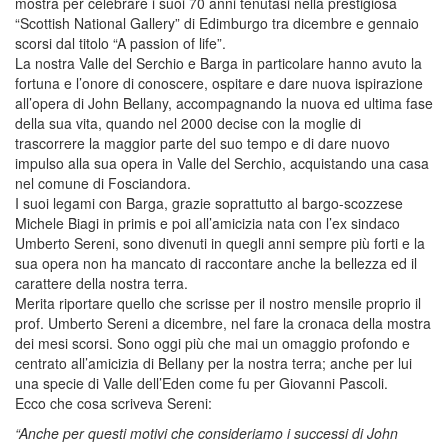
mostra per celebrare i suoi 70 anni tenutasi nella prestigiosa
“Scottish National Gallery” di Edimburgo tra dicembre e gennaio
scorsi dal titolo “A passion of life”.
La nostra Valle del Serchio e Barga in particolare hanno avuto la
fortuna e l’onore di conoscere, ospitare e dare nuova ispirazione
all’opera di John Bellany, accompagnando la nuova ed ultima fase
della sua vita, quando nel 2000 decise con la moglie di
trascorrere la maggior parte del suo tempo e di dare nuovo
impulso alla sua opera in Valle del Serchio, acquistando una casa
nel comune di Fosciandora.
I suoi legami con Barga, grazie soprattutto al bargo-scozzese
Michele Biagi in primis e poi all’amicizia nata con l’ex sindaco
Umberto Sereni, sono divenuti in quegli anni sempre più forti e la
sua opera non ha mancato di raccontare anche la bellezza ed il
carattere della nostra terra.
Merita riportare quello che scrisse per il nostro mensile proprio il
prof. Umberto Sereni a dicembre, nel fare la cronaca della mostra
dei mesi scorsi. Sono oggi più che mai un omaggio profondo e
centrato all’amicizia di Bellany per la nostra terra; anche per lui
una specie di Valle dell’Eden come fu per Giovanni Pascoli.
Ecco che cosa scriveva Sereni:
“Anche per questi motivi che consideriamo i successi di John