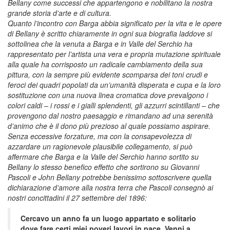
Bellany come successi che appartengono e nobilitano la nostra
grande storia d’arte e di cultura.
Quanto l’incontro con Barga abbia significato per la vita e le opere
di Bellany è scritto chiaramente in ogni sua biografia laddove si
sottolinea che la venuta a Barga e in Valle del Serchio ha
rappresentato per l’artista una vera e propria mutazione spirituale
alla quale ha corrisposto un radicale cambiamento della sua
pittura, con la sempre più evidente scomparsa dei toni crudi e
feroci dei quadri popolati da un’umanità disperata e cupa e la loro
sostituzione con una nuova linea cromatica dove prevalgono i
colori caldi – i rossi e i gialli splendenti, gli azzurri scintillanti – che
provengono dal nostro paesaggio e rimandano ad una serenità
d’animo che è il dono più prezioso al quale possiamo aspirare.
Senza eccessive forzature, ma con la consapevolezza di
azzardare un ragionevole plausibile collegamento, si può
affermare che Barga e la Valle del Serchio hanno sortito su
Bellany lo stesso benefico effetto che sortirono su Giovanni
Pascoli e John Bellany potrebbe benissimo sottoscrivere quella
dichiarazione d’amore alla nostra terra che Pascoli consegnò ai
nostri concittadini il 27 settembre del 1896:
Cercavo un anno fa un luogo appartato e solitario
dove fare certi miei poveri lavori in pace. Venni a