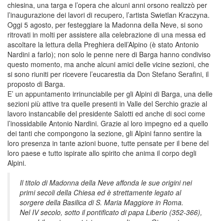
chiesina, una targa e l’opera che alcuni anni orsono realizzò per
l’inaugurazione dei lavori di recupero, l’artista Swietlan Kraczyna.
Oggi 5 agosto, per festeggiare la Madonna della Neve, si sono
ritrovati in molti per assistere alla celebrazione di una messa ed
ascoltare la lettura della Preghiera dell’Alpino (è stato Antonio
Nardini a farlo); non solo le penne nere di Barga hanno condiviso
questo momento, ma anche alcuni amici delle vicine sezioni, che
si sono riuniti per ricevere l’eucarestia da Don Stefano Serafini, il
proposto di Barga.
E’ un appuntamento irrinunciabile per gli Alpini di Barga, una delle
sezioni più attive tra quelle presenti in Valle del Serchio grazie al
lavoro instancabile del presidente Salotti ed anche di soci come
l’inossidabile Antonio Nardini. Grazie al loro impegno ed a quello
dei tanti che compongono la sezione, gli Alpini fanno sentire la
loro presenza in tante azioni buone, tutte pensate per il bene del
loro paese e tutto ispirate allo spirito che anima il corpo degli
Alpini.
Il titolo di Madonna della Neve affonda le sue origini nei
primi secoli della Chiesa ed è strettamente legato al
sorgere della Basilica di S. Maria Maggiore in Roma.
Nel IV secolo, sotto il pontificato di papa Liberio (352-366),