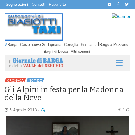
Segnalazioni
Contatti
Pubblicità
Barga
Castelnuovo Garfagnana
Coreglia
Gallicano
Borgo a Mozzano
Bagni di Lucca
Altri comuni
CRONACA
NOTIZIE
Gli Alpini in festa per la Madonna
della Neve
5 Agosto 2013
-
di
L.G.