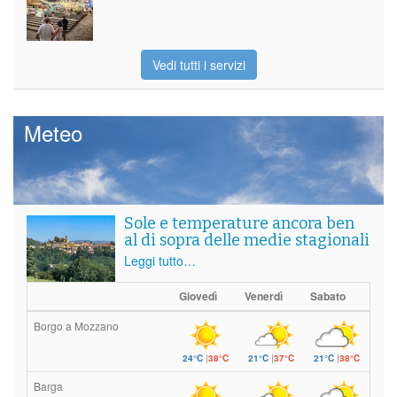
Vedi tutti i servizi
Meteo
Sole e temperature ancora ben
al di sopra delle medie stagionali
Leggi tutto…
Giovedì
Venerdì
Sabato
Borgo a Mozzano
24°C
|
38°C
21°C
|
37°C
21°C
|
38°C
Barga