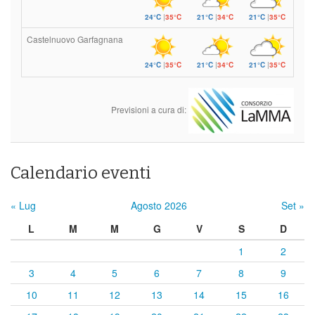
24°C
|
35°C
21°C
|
34°C
21°C
|
35°C
Castelnuovo Garfagnana
24°C
|
35°C
21°C
|
34°C
21°C
|
35°C
Previsioni a cura di:
Calendario eventi
« Lug
Agosto 2026
Set »
L
M
M
G
V
S
D
1
2
3
4
5
6
7
8
9
10
11
12
13
14
15
16