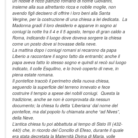
un nobile e ricco patrizio romano di nome Giovanni,
insieme alla sua altrettanto ricca e nobile moglie, non
avendo figli decisero di offrire i loro beni alla Santa
Vergine, per la costruzione di una chiesa a lei dedicata. La
Madonna gradì il loro desiderio e apparve in sogno ai
coniugi la notte fra il 4 e il 5 agosto, tempo di gran caldo a
Roma, indicando il luogo dove doveva sorgere la chiesa
come un posto dove si trovasse della neve.
La mattina dopo i coniugi romani si recarono da papa
Liberio a raccontare il sogno fatto da entrambi; anche il
papa aveva fatto lo stesso sogno e quindi si recò sul luogo
indicato, il colle Esquilino, e lo trovò coperto di neve, in
piena estate romana.
Il pontefice tracciò il perimetro della nuova chiesa,
seguendo la superficie del terreno innevato e fece
costruire il tempio a spese dei nobili coniugi. Questa la
tradizione, anche se non è comprovata da nessun
documento; la chiesa fu detta ‘Liberiana’ dal nome del
pontefice, ma dal popolo fu chiamata anche “ad Nives”,
della Neve.
L’antica chiesa fu poi abbattuta al tempo di Sisto III (432-
440) che, in ricordo del Concilio di Efeso, durante il quale
era stata decretata la Maternità Divina di Maria, volle