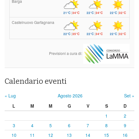
Barga
21°C
|
34°C
22°C
|
34°C
22°C
|
32°C
Castelnuovo Garfagnana
22°C
|
35°C
22°C
|
34°C
22°C
|
32°C
Previsioni a cura di:
Calendario eventi
« Lug
Agosto 2026
Set »
L
M
M
G
V
S
D
1
2
3
4
5
6
7
8
9
10
11
12
13
14
15
16