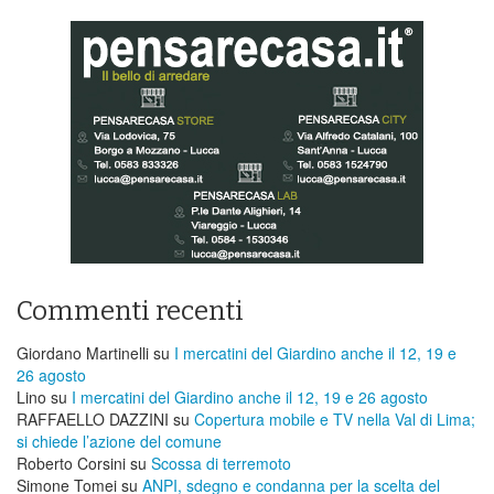
Commenti recenti
Giordano Martinelli
su
I mercatini del Giardino anche il 12, 19 e
26 agosto
Lino
su
I mercatini del Giardino anche il 12, 19 e 26 agosto
RAFFAELLO DAZZINI
su
​Copertura mobile e TV nella Val di Lima;
si chiede l’azione del comune
Roberto Corsini
su
Scossa di terremoto
Simone Tomei
su
ANPI, sdegno e condanna per la scelta del