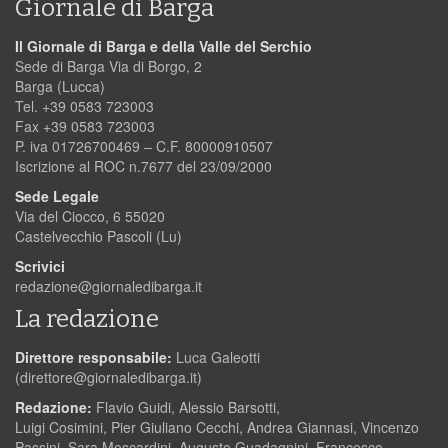
Giornale di Barga
Il Giornale di Barga e della Valle del Serchio
Sede di Barga Via di Borgo, 2
Barga (Lucca)
Tel. +39 0583 723003
Fax +39 0583 723003
P. iva 01726700469 – C.F. 80000910507
Iscrizione al ROC n.7677 del 23/09/2000
Sede Legale
Via del Ciocco, 6 55020
Castelvecchio Pascoli (Lu)
Scrivici
redazione@giornaledibarga.it
La redazione
Direttore responsabile:
Luca Galeotti
(
direttore@giornaledibarga.it
)
Redazione:
Flavio Guidi, Alessio Barsotti,
Luigi Cosimini, Pier Giuliano Cecchi, Andrea Giannasi, Vincenzo
Passini, Sara Moscardini, Augusto Guadagnini, Francesco