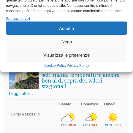
navigazione o ID unici su questo sito. Non acconsentire o ritirare il
consenso può influire negativamente su alcune caratteristiche e funzioni.
Vedi tutti i servizi
Gestisci servizi
Accetta
Meteo
Nega
Visualizza le preferenze
Cookie Policy
Privacy Policy
Il tempo di questo fine
settimana. temperature ancora
ben al di sopra dei valori
stagionali
Leggi tutto…
Sabato
Domenica
Lunedì
Borgo a Mozzano
21°C
|
36°C
22°C
|
36°C
22°C
|
35°C