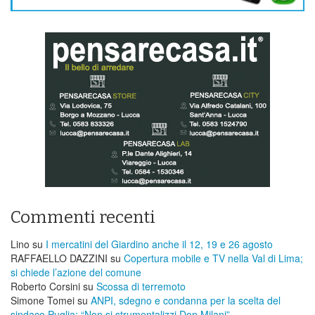
Commenti recenti
Lino
su
I mercatini del Giardino anche il 12, 19 e 26 agosto
RAFFAELLO DAZZINI
su
​Copertura mobile e TV nella Val di Lima;
si chiede l’azione del comune
Roberto Corsini
su
Scossa di terremoto
Simone Tomei
su
ANPI, sdegno e condanna per la scelta del
sindaco Puglia: “Non si strumentalizzi Don Milani”