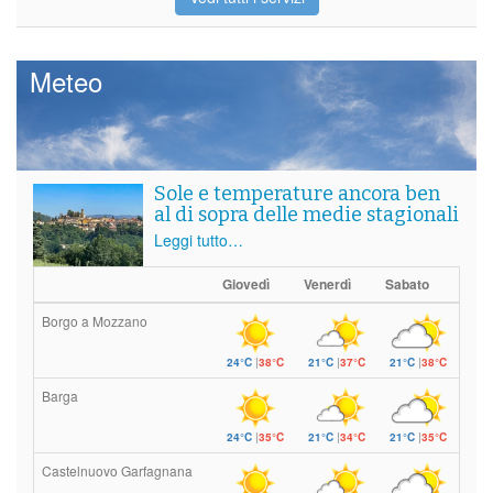
Meteo
Sole e temperature ancora ben
al di sopra delle medie stagionali
Leggi tutto…
Giovedì
Venerdì
Sabato
Borgo a Mozzano
24°C
|
38°C
21°C
|
37°C
21°C
|
38°C
Barga
24°C
|
35°C
21°C
|
34°C
21°C
|
35°C
Castelnuovo Garfagnana