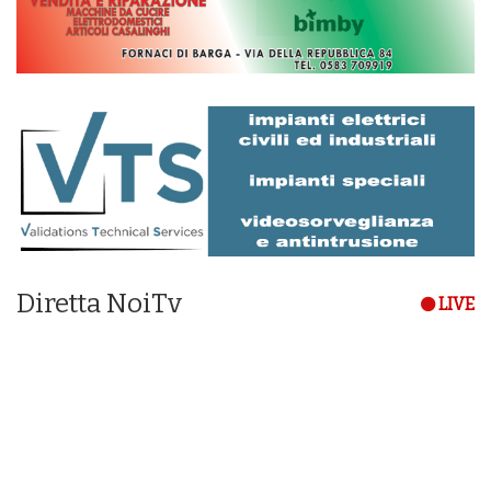
Diretta NoiTv
LIVE