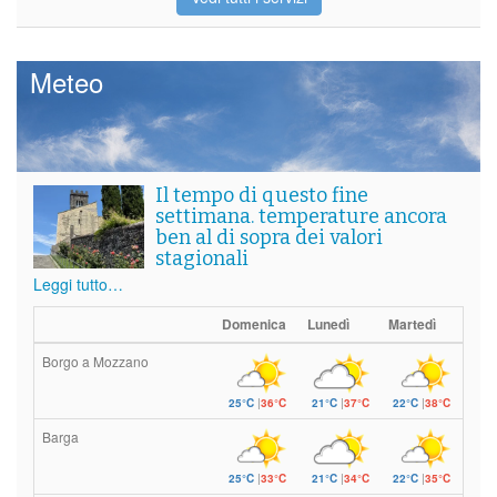
Meteo
Il tempo di questo fine
settimana. temperature ancora
ben al di sopra dei valori
stagionali
Leggi tutto…
Domenica
Lunedì
Martedì
Borgo a Mozzano
25°C
|
36°C
21°C
|
37°C
22°C
|
38°C
Barga
25°C
|
33°C
21°C
|
34°C
22°C
|
35°C