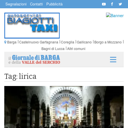
Segnalazioni
Contatti
Pubblicità
Barga
Castelnuovo Garfagnana
Coreglia
Gallicano
Borgo a Mozzano
Bagni di Lucca
Altri comuni
Tag: lirica