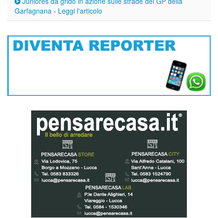
Juniores da grido in azione sulle strade del GP della
Garfagnana
-
Leggi l'articolo