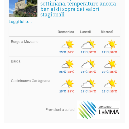
settimana. temperature ancora
ben al di sopra dei valori
stagionali
Leggi tutto…
Domenica
Lunedì
Martedì
Borgo a Mozzano
25°C
|
36°C
21°C
|
37°C
22°C
|
38°C
Barga
25°C
|
33°C
21°C
|
34°C
22°C
|
35°C
Castelnuovo Garfagnana
25°C
|
33°C
21°C
|
34°C
22°C
|
35°C
Previsioni a cura di: