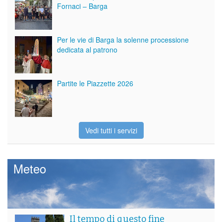
Fornaci – Barga
Per le vie di Barga la solenne processione
dedicata al patrono
Partite le Piazzette 2026
Vedi tutti i servizi
Meteo
Il tempo di questo fine