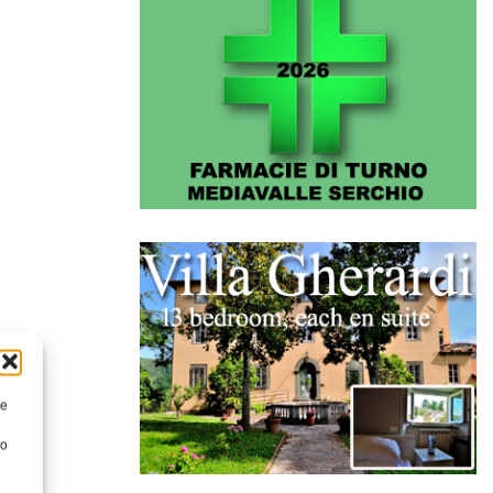
re
to