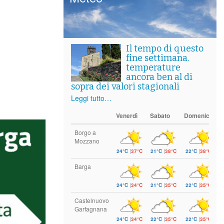
Il tempo di questo
fine settimana.
temperature
ancora ben al di
sopra dei valori stagionali
Leggi tutto…
Venerdì
Sabato
Domenica
Borgo a
Mozzano
24°C
|
37°C
21°C
|
38°C
22°C
|
38°C
Barga
24°C
|
34°C
21°C
|
35°C
22°C
|
35°C
Castelnuovo
Garfagnana
24°C
|
34°C
22°C
|
35°C
22°C
|
35°C