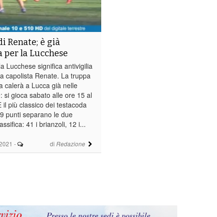
i Renate; è già
ia per la Lucchese
la Lucchese significa antivigilia
lla capolista Renate. La truppa
a calerà a Lucca già nelle
 si gioca sabato alle ore 15 al
È il più classico dei testacoda
9 punti separano le due
ssifica: 41 i brianzoli, 12 i...
2021
-
di
Redazione