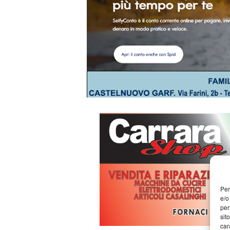
Per
e/o
per
sit
car