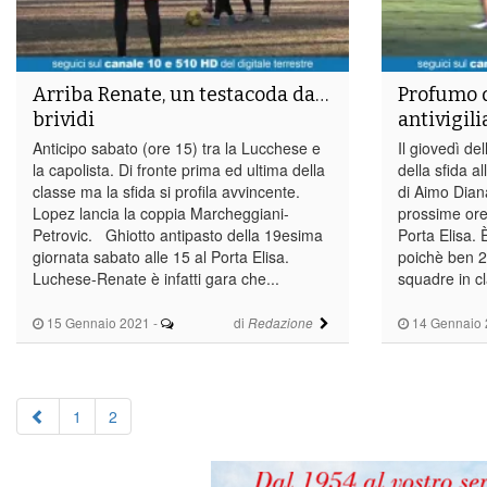
Arriba Renate, un testacoda da…
Profumo d
brividi
antivigil
Anticipo sabato (ore 15) tra la Lucchese e
Il giovedì del
la capolista. Di fronte prima ed ultima della
della sfida a
classe ma la sfida si profila avvincente.
di Aimo Dian
Lopez lancia la coppia Marcheggiani-
prossime ore:
Petrovic. Ghiotto antipasto della 19esima
Porta Elisa. 
giornata sabato alle 15 al Porta Elisa.
poichè ben 2
Luchese-Renate è infatti gara che...
squadre in cla
15 Gennaio 2021
-
di
14 Gennaio 
Redazione
1
2