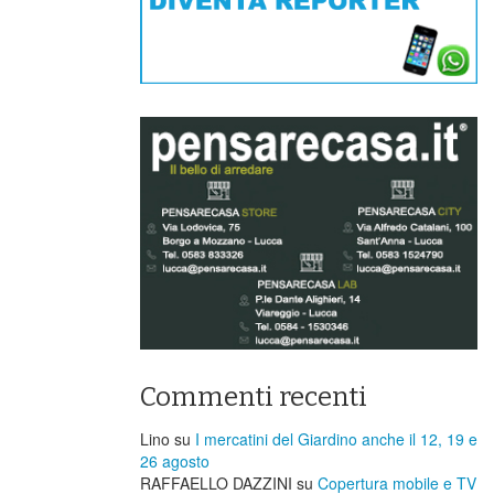
Commenti recenti
Lino
su
I mercatini del Giardino anche il 12, 19 e
26 agosto
RAFFAELLO DAZZINI
su
​Copertura mobile e TV