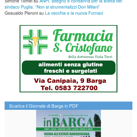
Simone Tomei
su
ANPI, sdegno e condanna per la scelta del
sindaco Puglia: “Non si strumentalizzi Don Milani”
Gesualdo Pieroni
su
La vecchia e la nuova Fornaci
Scarica il Giornale di Barga in PDF