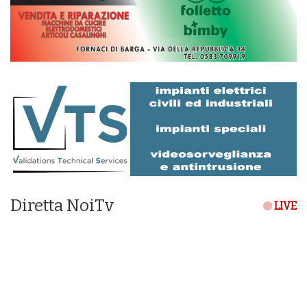
Diretta NoiTv
LIVE