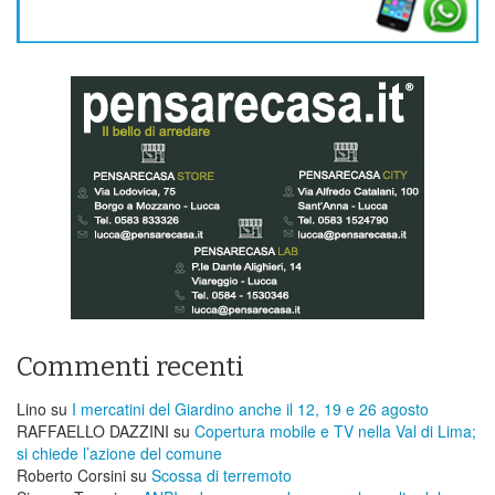
Commenti recenti
Lino
su
I mercatini del Giardino anche il 12, 19 e 26 agosto
RAFFAELLO DAZZINI
su
​Copertura mobile e TV nella Val di Lima;
si chiede l’azione del comune
Roberto Corsini
su
Scossa di terremoto