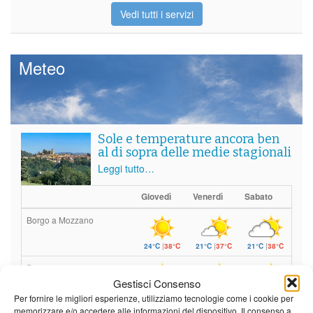
Vedi tutti i servizi
Meteo
Sole e temperature ancora ben
al di sopra delle medie stagionali
Leggi tutto…
Giovedì
Venerdì
Sabato
Borgo a Mozzano
24°C
|
38°C
21°C
|
37°C
21°C
|
38°C
Barga
Gestisci Consenso
24°C
|
35°C
21°C
|
34°C
21°C
|
35°C
Per fornire le migliori esperienze, utilizziamo tecnologie come i cookie per
memorizzare e/o accedere alle informazioni del dispositivo. Il consenso a