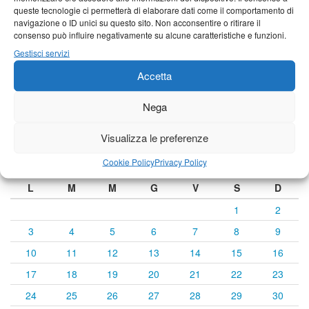
Castelnuovo Garfagnana
queste tecnologie ci permetterà di elaborare dati come il comportamento di
navigazione o ID unici su questo sito. Non acconsentire o ritirare il
24°C
|
35°C
21°C
|
34°C
21°C
|
35°C
consenso può influire negativamente su alcune caratteristiche e funzioni.
Gestisci servizi
Previsioni a cura di:
Accetta
Nega
Calendario eventi
Visualizza le preferenze
Cookie Policy
Privacy Policy
« Lug
Agosto 2026
Set »
L
M
M
G
V
S
D
1
2
3
4
5
6
7
8
9
10
11
12
13
14
15
16
17
18
19
20
21
22
23
24
25
26
27
28
29
30