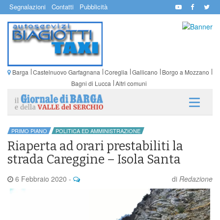
Segnalazioni
Contatti
Pubblicità
Barga
Castelnuovo Garfagnana
Coreglia
Gallicano
Borgo a Mozzano
Bagni di Lucca
Altri comuni
PRIMO PIANO
POLITICA ED AMMINISTRAZIONE
Riaperta ad orari prestabiliti la
strada Careggine – Isola Santa
6 Febbraio 2020
-
di
Redazione