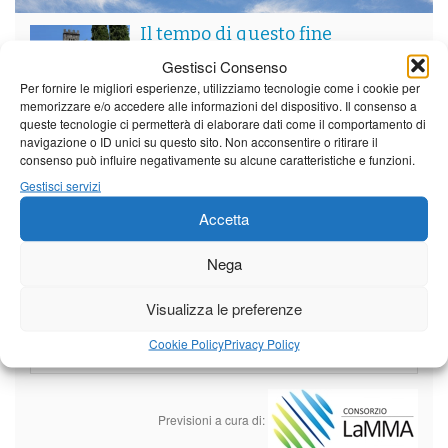
Il tempo di questo fine
settimana. temperature ancora
Gestisci Consenso
ben al di sopra dei valori
Per fornire le migliori esperienze, utilizziamo tecnologie come i cookie per
stagionali
memorizzare e/o accedere alle informazioni del dispositivo. Il consenso a
Leggi tutto…
queste tecnologie ci permetterà di elaborare dati come il comportamento di
navigazione o ID unici su questo sito. Non acconsentire o ritirare il
Domenica
Lunedì
Martedì
consenso può influire negativamente su alcune caratteristiche e funzioni.
Borgo a Mozzano
Gestisci servizi
Accetta
25°C
|
36°C
21°C
|
37°C
22°C
|
38°C
Barga
Nega
25°C
|
33°C
21°C
|
34°C
22°C
|
35°C
Visualizza le preferenze
Castelnuovo Garfagnana
Cookie Policy
Privacy Policy
25°C
|
33°C
21°C
|
34°C
22°C
|
35°C
Previsioni a cura di: