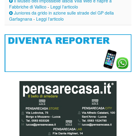
Il Museo dell’Impossibile lascia Villa Web e riapre a
Fabbriche di Vallico
-
Leggi l'articolo
Juniores da grido in azione sulle strade del GP della
Garfagnana
-
Leggi l'articolo