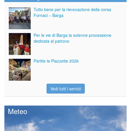
Tutto bene per la rievocazione della corsa
Fornaci – Barga
Per le vie di Barga la solenne processione
dedicata al patrono
Partite le Piazzette 2026
Vedi tutti i servizi
Meteo