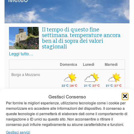
Il tempo di questo fine
settimana. temperature ancora
ben al di sopra dei valori
stagionali
Leggi tutto…
Domenica
Lunedì
Martedì
Borgo a Mozzano
22°C
|
36°C
21°C
|
37°C
21°C
|
37°C
Barga
Gestisci Consenso
Per fornire le migliori esperienze, utilizziamo tecnologie come i cookie per
22°C
|
33°C
21°C
|
34°C
21°C
|
34°C
memorizzare e/o accedere alle informazioni del dispositivo. Il consenso a
queste tecnologie ci permetterà di elaborare dati come il comportamento di
Castelnuovo Garfagnana
navigazione o ID unici su questo sito. Non acconsentire o ritirare il
consenso può influire negativamente su alcune caratteristiche e funzioni.
22°C
|
33°C
21°C
|
34°C
21°C
|
34°C
Gestisci servizi