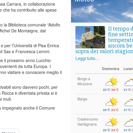
sa Carrara, in collaborazione
e che ha contribuito alle spese
sso la Biblioteca comunale “Adolfo
Il tempo 
Michel De Montaigne, dal
fine setti
temperat
 per l’Università di Pisa Enrica
ancora ben
sopra dei valori stagion
kchil Sas e Francesca Lemmi.
Leggi tutto…
che il prossimo anno Lucchio
ovenienti da tutta Europa. I
Domenica
Luned
anno visitare e conoscere meglio il
Borgo a
Mozzano
ivabili sono davvero pochi, per
22°C
|
36°C
21°C
|
 Rocca è diventata privata si è
i muli.
Barga
drà impegnato anche il Comune
22°C
|
33°C
21°C
|
Castelnuovo
Garfagnana
22°C
|
33°C
21°C
|