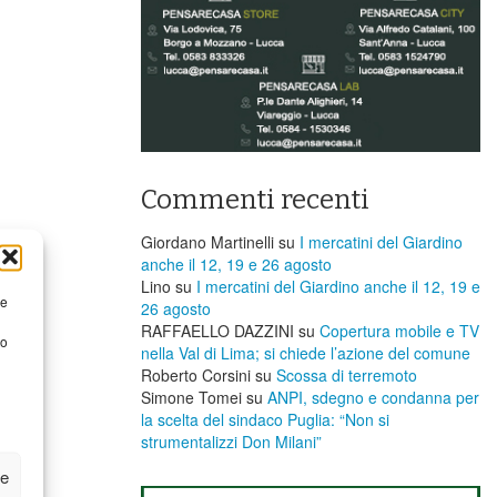
Commenti recenti
Giordano Martinelli
su
I mercatini del Giardino
anche il 12, 19 e 26 agosto
Lino
su
I mercatini del Giardino anche il 12, 19 e
re
26 agosto
RAFFAELLO DAZZINI
su
​Copertura mobile e TV
to
nella Val di Lima; si chiede l’azione del comune
Roberto Corsini
su
Scossa di terremoto
Simone Tomei
su
ANPI, sdegno e condanna per
la scelta del sindaco Puglia: “Non si
strumentalizzi Don Milani”
ze