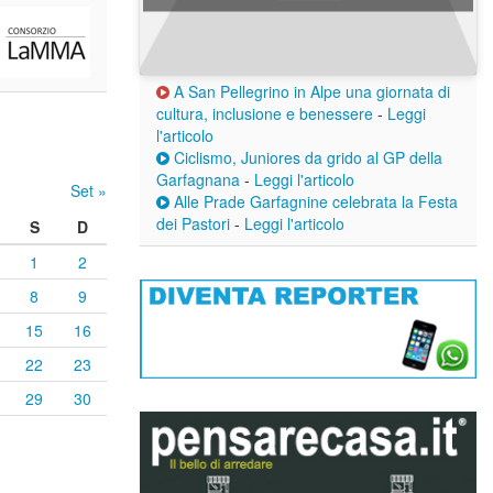
A San Pellegrino in Alpe una giornata di
cultura, inclusione e benessere
-
Leggi
l'articolo
Ciclismo, Juniores da grido al GP della
Garfagnana
-
Leggi l'articolo
Set »
Alle Prade Garfagnine celebrata la Festa
dei Pastori
-
Leggi l'articolo
S
D
1
2
8
9
15
16
22
23
29
30