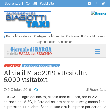
Segnalazioni
Contatti
Pubblicità
Barga
Castelnuovo Garfagnana
Coreglia
Gallicano
Borgo a Mozzano
Bagni di Lucca
Altri comuni
CRONACA
ECONOMIA & COMMERCIO
Al via il Miac 2019, attesi oltre
6.000 visitatori
9 Ottobre 2019
-
di
Redazione
LUCCA – Taglio del nastro, al polo fiere di Lucca, per la 26°
edizione del MIAC, la fiera del settore cartario in svolgimento fino
al prossimo 11 ottobre. Sono in tutto 270 le imprese partecipanti a