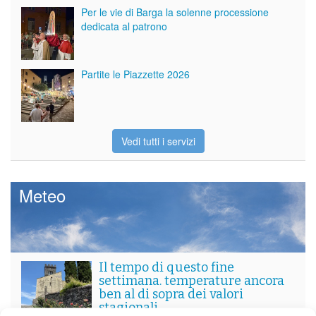
Per le vie di Barga la solenne processione
dedicata al patrono
Partite le Piazzette 2026
Vedi tutti i servizi
Meteo
Il tempo di questo fine
settimana. temperature ancora
ben al di sopra dei valori
stagionali