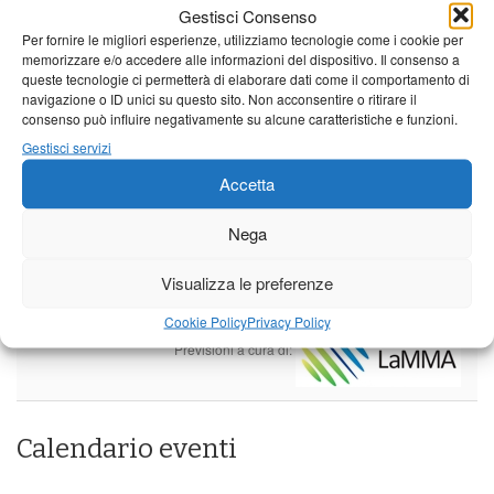
Leggi tutto…
Gestisci Consenso
Per fornire le migliori esperienze, utilizziamo tecnologie come i cookie per
Sabato
Domenica
Lunedì
memorizzare e/o accedere alle informazioni del dispositivo. Il consenso a
queste tecnologie ci permetterà di elaborare dati come il comportamento di
Borgo a Mozzano
navigazione o ID unici su questo sito. Non acconsentire o ritirare il
consenso può influire negativamente su alcune caratteristiche e funzioni.
23°C
|
36°C
22°C
|
36°C
21°C
|
37°C
Gestisci servizi
Barga
Accetta
23°C
|
33°C
22°C
|
33°C
21°C
|
34°C
Nega
Castelnuovo Garfagnana
Visualizza le preferenze
23°C
|
33°C
22°C
|
33°C
21°C
|
34°C
Cookie Policy
Privacy Policy
Previsioni a cura di:
Calendario eventi