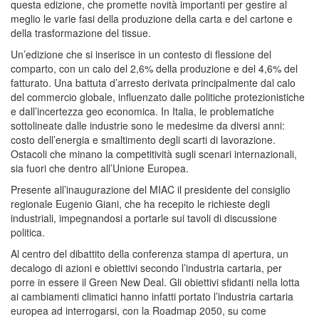
questa edizione, che promette novità importanti per gestire al
meglio le varie fasi della produzione della carta e del cartone e
della trasformazione del tissue.
Un’edizione che si inserisce in un contesto di flessione del
comparto, con un calo del 2,6% della produzione e del 4,6% del
fatturato. Una battuta d’arresto derivata principalmente dal calo
del commercio globale, influenzato dalle politiche protezionistiche
e dall’incertezza geo economica. In Italia, le problematiche
sottolineate dalle industrie sono le medesime da diversi anni:
costo dell’energia e smaltimento degli scarti di lavorazione.
Ostacoli che minano la competitività sugli scenari internazionali,
sia fuori che dentro all’Unione Europea.
Presente all’inaugurazione del MIAC il presidente del consiglio
regionale Eugenio Giani, che ha recepito le richieste degli
industriali, impegnandosi a portarle sui tavoli di discussione
politica.
Al centro del dibattito della conferenza stampa di apertura, un
decalogo di azioni e obiettivi secondo l’industria cartaria, per
porre in essere il Green New Deal. Gli obiettivi sfidanti nella lotta
ai cambiamenti climatici hanno infatti portato l’industria cartaria
europea ad interrogarsi, con la Roadmap 2050, su come