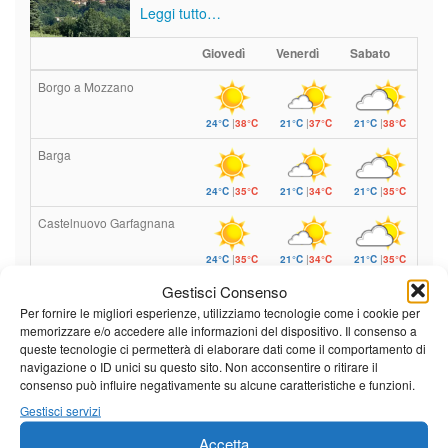
Leggi tutto…
Giovedì
Venerdì
Sabato
Borgo a Mozzano
24°C
|
38°C
21°C
|
37°C
21°C
|
38°C
Barga
24°C
|
35°C
21°C
|
34°C
21°C
|
35°C
Castelnuovo Garfagnana
24°C
|
35°C
21°C
|
34°C
21°C
|
35°C
Gestisci Consenso
Per fornire le migliori esperienze, utilizziamo tecnologie come i cookie per
Previsioni a cura di:
memorizzare e/o accedere alle informazioni del dispositivo. Il consenso a
queste tecnologie ci permetterà di elaborare dati come il comportamento di
navigazione o ID unici su questo sito. Non acconsentire o ritirare il
consenso può influire negativamente su alcune caratteristiche e funzioni.
Calendario eventi
Gestisci servizi
Accetta