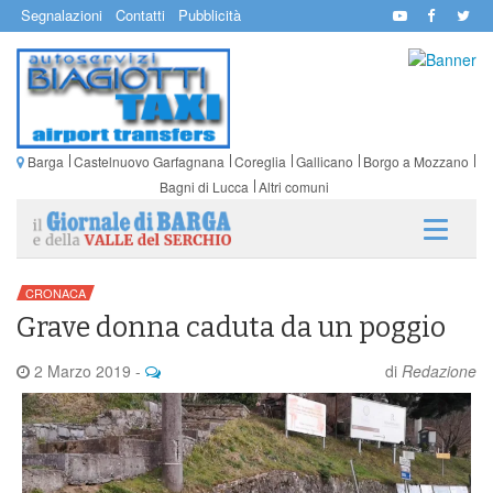
Segnalazioni
Contatti
Pubblicità
Barga
Castelnuovo Garfagnana
Coreglia
Gallicano
Borgo a Mozzano
Bagni di Lucca
Altri comuni
CRONACA
Grave donna caduta da un poggio
2 Marzo 2019
-
di
Redazione