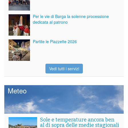
Per le vie di Barga la solenne processione
dedicata al patrono
Partite le Piazzette 2026
Vedi tutti i servizi
Meteo
Sole e temperature ancora ben
al di sopra delle medie stagionali