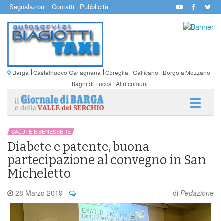
Segnalazioni
Contatti
Pubblicità
Barga
Castelnuovo Garfagnana
Coreglia
Gallicano
Borgo a Mozzano
Bagni di Lucca
Altri comuni
SALUTE E BENESSERE
Diabete e patente, buona
partecipazione al convegno in San
Micheletto
28 Marzo 2019
-
di
Redazione