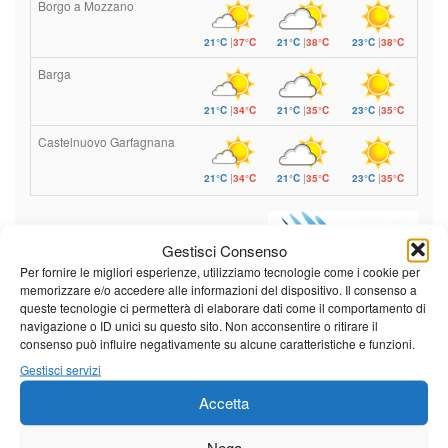
Borgo a Mozzano
21°C
|
37°C
21°C
|
38°C
23°C
|
38°C
Barga
21°C
|
34°C
21°C
|
35°C
23°C
|
35°C
Castelnuovo Garfagnana
21°C
|
34°C
21°C
|
35°C
23°C
|
35°C
Previsioni a cura di:
Gestisci Consenso
Per fornire le migliori esperienze, utilizziamo tecnologie come i cookie per
memorizzare e/o accedere alle informazioni del dispositivo. Il consenso a
queste tecnologie ci permetterà di elaborare dati come il comportamento di
navigazione o ID unici su questo sito. Non acconsentire o ritirare il
Calendario eventi
consenso può influire negativamente su alcune caratteristiche e funzioni.
Gestisci servizi
« Lug
Agosto 2026
Set »
Accetta
L
M
M
G
V
S
D
1
2
Nega