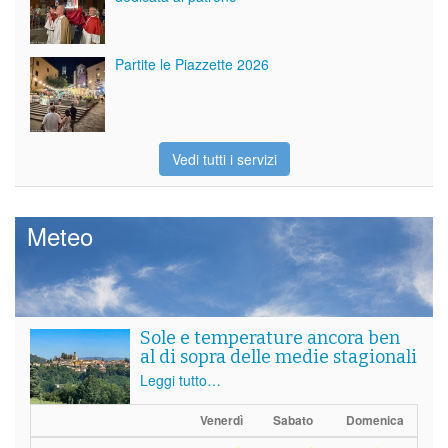
Partite le Piazzette 2026
Vedi tutti i servizi
Meteo
Sole e temperature ancora ben
al di sopra delle medie stagionali
Leggi tutto…
Venerdì
Sabato
Domenica