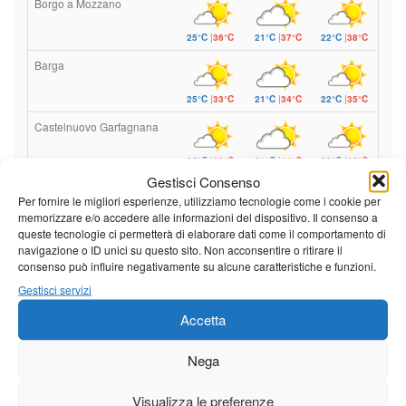
Borgo a Mozzano
25°C
|
36°C
21°C
|
37°C
22°C
|
38°C
Barga
25°C
|
33°C
21°C
|
34°C
22°C
|
35°C
Castelnuovo Garfagnana
25°C
|
33°C
21°C
|
34°C
22°C
|
35°C
Gestisci Consenso
Per fornire le migliori esperienze, utilizziamo tecnologie come i cookie per
memorizzare e/o accedere alle informazioni del dispositivo. Il consenso a
Previsioni a cura di:
queste tecnologie ci permetterà di elaborare dati come il comportamento di
navigazione o ID unici su questo sito. Non acconsentire o ritirare il
consenso può influire negativamente su alcune caratteristiche e funzioni.
Gestisci servizi
Calendario eventi
Accetta
« Lug
Agosto 2026
Set »
Nega
L
M
M
G
V
S
D
1
2
Visualizza le preferenze