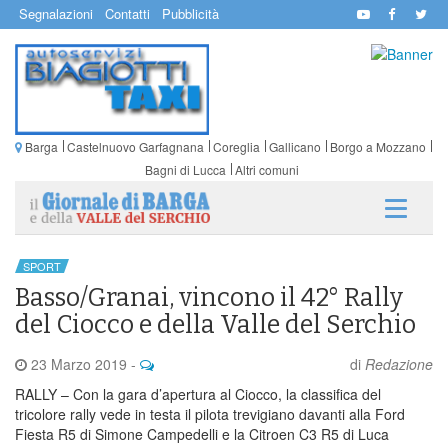
Segnalazioni
Contatti
Pubblicità
Barga
Castelnuovo Garfagnana
Coreglia
Gallicano
Borgo a Mozzano
Bagni di Lucca
Altri comuni
SPORT
Basso/Granai, vincono il 42° Rally
del Ciocco e della Valle del Serchio
23 Marzo 2019
-
di
Redazione
RALLY – Con la gara d’apertura al Ciocco, la classifica del
tricolore rally vede in testa il pilota trevigiano davanti alla Ford
Fiesta R5 di Simone Campedelli e la Citroen C3 R5 di Luca