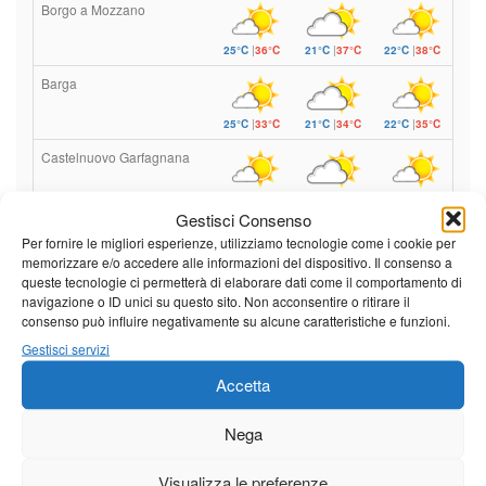
Borgo a Mozzano
25°C
|
36°C
21°C
|
37°C
22°C
|
38°C
Barga
25°C
|
33°C
21°C
|
34°C
22°C
|
35°C
Castelnuovo Garfagnana
25°C
|
33°C
21°C
|
34°C
22°C
|
35°C
Gestisci Consenso
Per fornire le migliori esperienze, utilizziamo tecnologie come i cookie per
memorizzare e/o accedere alle informazioni del dispositivo. Il consenso a
Previsioni a cura di:
queste tecnologie ci permetterà di elaborare dati come il comportamento di
navigazione o ID unici su questo sito. Non acconsentire o ritirare il
consenso può influire negativamente su alcune caratteristiche e funzioni.
Gestisci servizi
Calendario eventi
Accetta
« Lug
Agosto 2026
Set »
Nega
L
M
M
G
V
S
D
Visualizza le preferenze
1
2