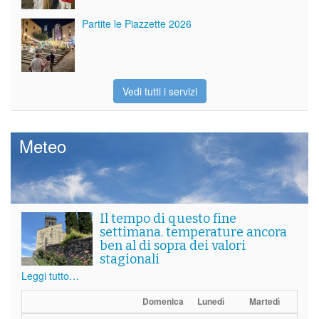
Partite le Piazzette 2026
Vedi tutti i servizi
Meteo
Il tempo di questo fine
settimana. temperature ancora
ben al di sopra dei valori
stagionali
Leggi tutto…
Domenica
Lunedì
Martedì