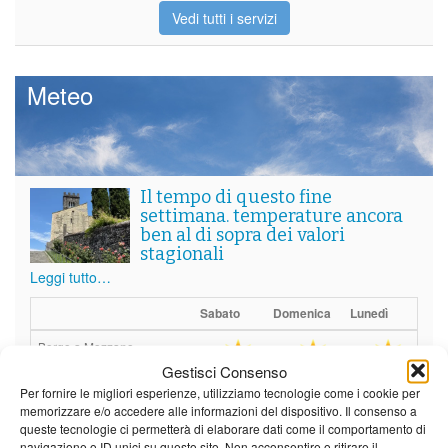
Vedi tutti i servizi
Meteo
Il tempo di questo fine
settimana. temperature ancora
ben al di sopra dei valori
stagionali
Leggi tutto…
Sabato
Domenica
Lunedì
Borgo a Mozzano
Gestisci Consenso
23°C
|
36°C
22°C
|
36°C
21°C
|
37°C
Per fornire le migliori esperienze, utilizziamo tecnologie come i cookie per
memorizzare e/o accedere alle informazioni del dispositivo. Il consenso a
Barga
queste tecnologie ci permetterà di elaborare dati come il comportamento di
navigazione o ID unici su questo sito. Non acconsentire o ritirare il