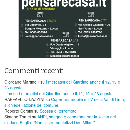
Commenti recenti
Giordano Martinelli
su
I mercatini del Giardino anche il 12, 19 e
26 agosto
Lino
su
I mercatini del Giardino anche il 12, 19 e 26 agosto
RAFFAELLO DAZZINI
su
​Copertura mobile e TV nella Val di Lima;
si chiede l’azione del comune
Roberto Corsini
su
Scossa di terremoto
Simone Tomei
su
ANPI, sdegno e condanna per la scelta del
sindaco Puglia: “Non si strumentalizzi Don Milani”