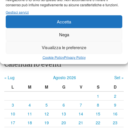
23°C
|
33°C
22°C
|
33°C
21°C
|
34°C
consenso può influire negativamente su alcune caratteristiche e funzioni.
Castelnuovo Garfagnana
Gestisci servizi
23°C
|
33°C
22°C
|
33°C
21°C
|
34°C
Accetta
Nega
Previsioni a cura di:
Visualizza le preferenze
Cookie Policy
Privacy Policy
Calendario eventi
« Lug
Agosto 2026
Set »
L
M
M
G
V
S
D
1
2
3
4
5
6
7
8
9
10
11
12
13
14
15
16
17
18
19
20
21
22
23