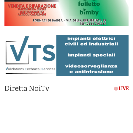
Diretta NoiTv
LIVE