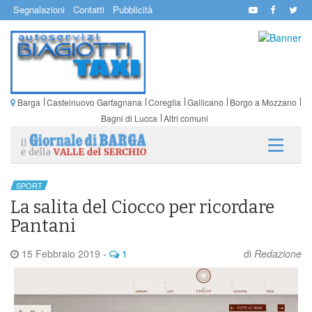
Segnalazioni
Contatti
Pubblicità
Barga
Castelnuovo Garfagnana
Coreglia
Gallicano
Borgo a Mozzano
Bagni di Lucca
Altri comuni
SPORT
La salita del Ciocco per ricordare
Pantani
15 Febbraio 2019
-
1
di
Redazione