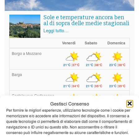
Sole e temperature ancora ben
al di sopra delle medie stagionali
Leggi tutto…
Venerdì
Sabato
Domenica
Borgo a Mozzano
21°C
|
37°C
21°C
|
38°C
23°C
|
38°C
Barga
21°C
|
34°C
21°C
|
35°C
23°C
|
35°C
Castelnuovo Garfagnana
Gestisci Consenso
21°C
|
34°C
21°C
|
35°C
23°C
|
35°C
Per fornire le migliori esperienze, utilizziamo tecnologie come i cookie per
memorizzare e/o accedere alle informazioni del dispositivo. Il consenso a
queste tecnologie ci permetterà di elaborare dati come il comportamento di
Previsioni a cura di:
navigazione o ID unici su questo sito. Non acconsentire o ritirare il
consenso può influire negativamente su alcune caratteristiche e funzioni.