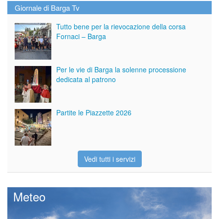
Giornale di Barga Tv
Tutto bene per la rievocazione della corsa
Fornaci – Barga
Per le vie di Barga la solenne processione
dedicata al patrono
Partite le Piazzette 2026
Vedi tutti i servizi
Meteo