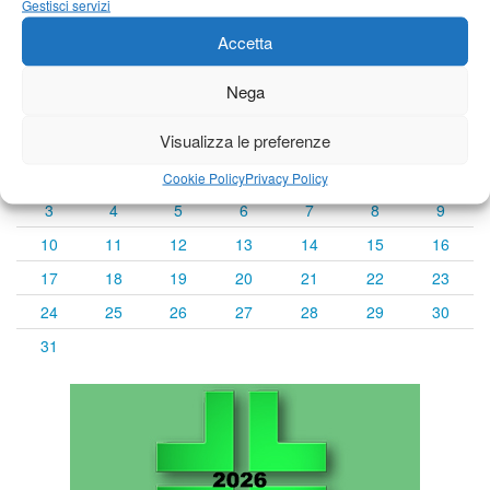
Gestisci servizi
Accetta
Calendario eventi
Nega
« Lug
Agosto 2026
Set »
Visualizza le preferenze
L
M
M
G
V
S
D
1
2
Cookie Policy
Privacy Policy
3
4
5
6
7
8
9
10
11
12
13
14
15
16
17
18
19
20
21
22
23
24
25
26
27
28
29
30
31