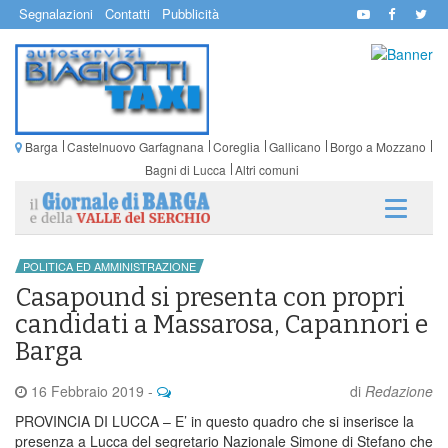
Segnalazioni
Contatti
Pubblicità
Barga
Castelnuovo Garfagnana
Coreglia
Gallicano
Borgo a Mozzano
Bagni di Lucca
Altri comuni
POLITICA ED AMMINISTRAZIONE
Casapound si presenta con propri
candidati a Massarosa, Capannori e
Barga
16 Febbraio 2019
-
di
Redazione
PROVINCIA DI LUCCA – E’ in questo quadro che si inserisce la
presenza a Lucca del segretario Nazionale Simone di Stefano che