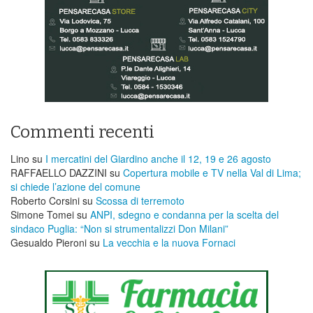
Commenti recenti
Lino
su
I mercatini del Giardino anche il 12, 19 e 26 agosto
RAFFAELLO DAZZINI
su
​Copertura mobile e TV nella Val di Lima;
si chiede l’azione del comune
Roberto Corsini
su
Scossa di terremoto
Simone Tomei
su
ANPI, sdegno e condanna per la scelta del
sindaco Puglia: “Non si strumentalizzi Don Milani”
Gesualdo Pieroni
su
La vecchia e la nuova Fornaci