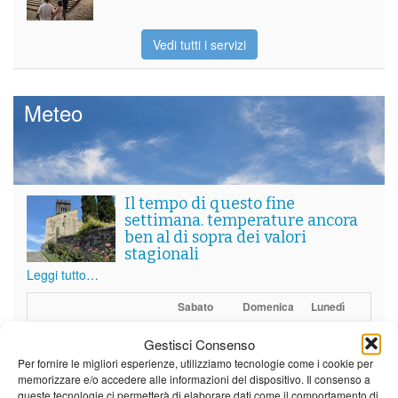
Vedi tutti i servizi
Meteo
Il tempo di questo fine
settimana. temperature ancora
ben al di sopra dei valori
stagionali
Leggi tutto…
Sabato
Domenica
Lunedì
Borgo a Mozzano
Gestisci Consenso
Per fornire le migliori esperienze, utilizziamo tecnologie come i cookie per
21°C
|
36°C
22°C
|
36°C
22°C
|
35°C
memorizzare e/o accedere alle informazioni del dispositivo. Il consenso a
queste tecnologie ci permetterà di elaborare dati come il comportamento di
Barga