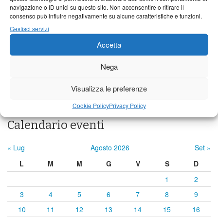
navigazione o ID unici su questo sito. Non acconsentire o ritirare il
consenso può influire negativamente su alcune caratteristiche e funzioni.
21°C
|
34°C
22°C
|
34°C
22°C
|
32°C
Gestisci servizi
Castelnuovo Garfagnana
Accetta
22°C
|
35°C
22°C
|
34°C
22°C
|
32°C
Nega
Previsioni a cura di:
Visualizza le preferenze
Cookie Policy
Privacy Policy
Calendario eventi
« Lug
Agosto 2026
Set »
L
M
M
G
V
S
D
1
2
3
4
5
6
7
8
9
10
11
12
13
14
15
16