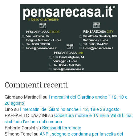
Commenti recenti
Giordano Martinelli
su
I mercatini del Giardino anche il 12, 19 e
26 agosto
Lino
su
I mercatini del Giardino anche il 12, 19 e 26 agosto
RAFFAELLO DAZZINI
su
​Copertura mobile e TV nella Val di Lima;
si chiede l’azione del comune
Roberto Corsini
su
Scossa di terremoto
Simone Tomei
su
ANPI, sdegno e condanna per la scelta del