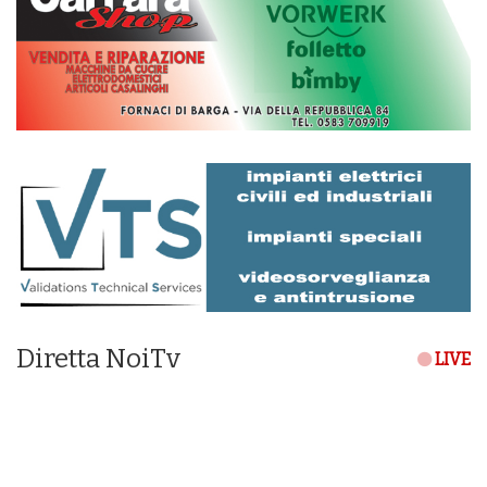
Diretta NoiTv
LIVE