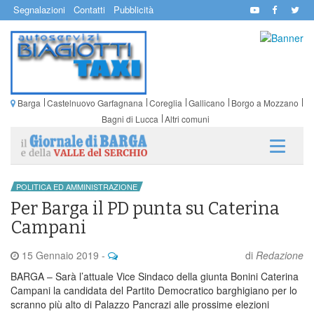
Segnalazioni
Contatti
Pubblicità
Barga
Castelnuovo Garfagnana
Coreglia
Gallicano
Borgo a Mozzano
Bagni di Lucca
Altri comuni
POLITICA ED AMMINISTRAZIONE
Per Barga il PD punta su Caterina
Campani
15 Gennaio 2019
-
di
Redazione
BARGA – Sarà l’attuale Vice Sindaco della giunta Bonini Caterina
Campani la candidata del Partito Democratico barghigiano per lo
scranno più alto di Palazzo Pancrazi alle prossime elezioni