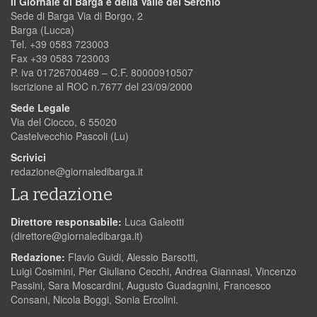
Il Giornale di Barga e della Valle del Serchio
Sede di Barga Via di Borgo, 2
Barga (Lucca)
Tel. +39 0583 723003
Fax +39 0583 723003
P. iva 01726700469 – C.F. 80000910507
Iscrizione al ROC n.7677 del 23/09/2000
Sede Legale
Via del Ciocco, 6 55020
Castelvecchio Pascoli (Lu)
Scrivici
redazione@giornaledibarga.it
La redazione
Direttore responsabile:
Luca Galeotti
(
direttore@giornaledibarga.it
)
Redazione:
Flavio Guidi, Alessio Barsotti,
Luigi Cosimini, Pier Giuliano Cecchi, Andrea Giannasi, Vincenzo
Passini, Sara Moscardini, Augusto Guadagnini, Francesco
Consani, Nicola Boggi, Sonia Ercolini.