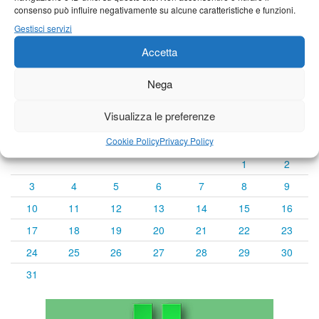
consenso può influire negativamente su alcune caratteristiche e funzioni.
Previsioni a cura di:
Gestisci servizi
Accetta
Calendario eventi
Nega
Visualizza le preferenze
« Lug
Agosto 2026
Set »
L
M
M
G
V
S
D
Cookie Policy
Privacy Policy
1
2
3
4
5
6
7
8
9
10
11
12
13
14
15
16
17
18
19
20
21
22
23
24
25
26
27
28
29
30
31