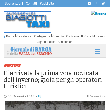
Segnalazioni
Contatti
Pubblicità
Barga
Castelnuovo Garfagnana
Coreglia
Gallicano
Borgo a Mozzano
Bagni di Lucca
Altri comuni
CRONACA
E’ arrivata la prima vera nevicata
dell’inverno; gioia per gli operatori
turistici
30 Gennaio 2019
-
di
Redazione