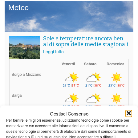
Meteo
Sole e temperature ancora ben
al di sopra delle medie stagionali
Leggi tutto…
Venerdì
Sabato
Domenica
Borgo a Mozzano
21°C
|
37°C
21°C
|
38°C
23°C
|
38°C
Barga
21°C
|
34°C
21°C
|
35°C
23°C
|
35°C
Gestisci Consenso
Castelnuovo Garfagnana
Per fornire le migliori esperienze, utilizziamo tecnologie come i cookie per
memorizzare e/o accedere alle informazioni del dispositivo. Il consenso a
21°C
|
34°C
21°C
|
35°C
23°C
|
35°C
queste tecnologie ci permetterà di elaborare dati come il comportamento di
navigazione o ID unici su questo sito. Non acconsentire o ritirare il