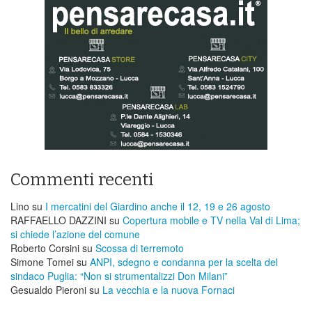
Commenti recenti
Lino
su
I mercatini del Giardino anche il 12, 19 e 26 agosto
RAFFAELLO DAZZINI
su
​Copertura mobile e TV nella Val di Lima;
si chiede l’azione del comune
Roberto Corsini
su
Scossa di terremoto
Simone Tomei
su
ANPI, sdegno e condanna per la scelta del
sindaco Puglia: “Non si strumentalizzi Don Milani”
Gesualdo Pieroni
su
La vecchia e la nuova Fornaci