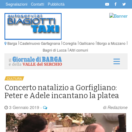
Segnalazioni
Contatti
Pubblicità
Barga
Castelnuovo Garfagnana
Coreglia
Gallicano
Borgo a Mozzano
Bagni di Lucca
Altri comuni
CULTURA
Concerto natalizio a Gorfigliano:
Peter e Adele incantano la platea
3 Gennaio 2019
-
di
Redazione