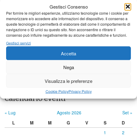
Gestisci Consenso
21°C
|
37°C
21°C
|
38°C
23°C
|
38°C
Per fornire le migliori esperienze, utilizziamo tecnologie come i cookie per
memorizzare e/o accedere alle informazioni del dispositivo. Il consenso a
Barga
queste tecnologie ci permetterà di elaborare dati come il comportamento di
navigazione o ID unici su questo sito. Non acconsentire o ritirare il
21°C
|
34°C
21°C
|
35°C
23°C
|
35°C
consenso può influire negativamente su alcune caratteristiche e funzioni.
Castelnuovo Garfagnana
Gestisci servizi
21°C
|
34°C
21°C
|
35°C
23°C
|
35°C
Accetta
Nega
Previsioni a cura di:
Visualizza le preferenze
Cookie Policy
Privacy Policy
Calendario eventi
« Lug
Agosto 2026
Set »
L
M
M
G
V
S
D
1
2