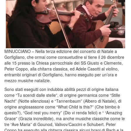
MINUCCIANO – Nella terza edizione del concerto di Natale a
Gorfigliano, che ormai come consuetudine si tiene il 26 dicembre
alle 15 presso la Chiesa parrocchiale dei SS Giusto e Clemente,
Peter Coppo, alla chitarra classica, ed Adele Casotti al violino,
entrambi originari di Gorfigliano, hanno eseguito per un’ora e
mezzo musiche natalizie.
Sono stati eseguiti con indubbia abilità pezzi di origine italiana
come “Tu scendi dalle stelle”, di origine germanica come “Stille
Nacht” (Notte silenziosa) e “Tannenbaum” (Albero di Natale), di
origine anglosassone come “What Child is this?” (Che bimbo è
questo?), “God rest you merry” (Dio vi renda felici) e “ “Amazing
Grace” (Grazia incredibile), ma anche musiche classiche come le
tre “Ave Maria” di Gounod, Valivov/Caccini e Schubert. Peter
Coppo ha eseguito alla chitarra classica alcuni brani di Bach e la