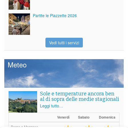
Partite le Piazzette 2026
Vedi tutti i servizi
Meteo
Sole e temperature ancora ben
al di sopra delle medie stagionali
Leggi tutto…
Venerdì
Sabato
Domenica
Borgo a Mozzano