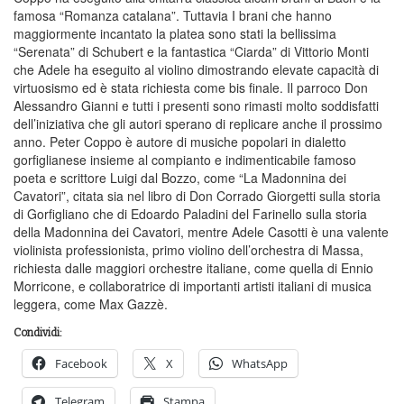
famosa “Romanza catalana”. Tuttavia I brani che hanno
maggiormente incantato la platea sono stati la bellissima
“Serenata” di Schubert e la fantastica “Ciarda” di Vittorio Monti
che Adele ha eseguito al violino dimostrando elevate capacità di
virtuosismo ed è stata richiesta come bis finale. Il parroco Don
Alessandro Gianni e tutti i presenti sono rimasti molto soddisfatti
dell’iniziativa che gli autori sperano di replicare anche il prossimo
anno. Peter Coppo è autore di musiche popolari in dialetto
gorfiglianese insieme al compianto e indimenticabile famoso
poeta e scrittore Luigi dal Bozzo, come “La Madonnina dei
Cavatori”, citata sia nel libro di Don Corrado Giorgetti sulla storia
di Gorfigliano che di Edoardo Paladini del Farinello sulla storia
della Madonnina dei Cavatori, mentre Adele Casotti è una valente
violinista professionista, primo violino dell’orchestra di Massa,
richiesta dalle maggiori orchestre italiane, come quella di Ennio
Morricone, e collaboratrice di importanti artisti italiani di musica
leggera, come Max Gazzè.
Condividi:
Facebook
X
WhatsApp
Telegram
Stampa