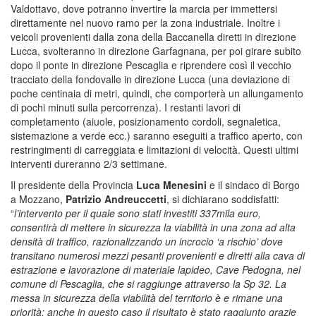
Valdottavo, dove potranno invertire la marcia per immettersi
direttamente nel nuovo ramo per la zona industriale. Inoltre i
veicoli provenienti dalla zona della Baccanella diretti in direzione
Lucca, svolteranno in direzione Garfagnana, per poi girare subito
dopo il ponte in direzione Pescaglia e riprendere così il vecchio
tracciato della fondovalle in direzione Lucca (una deviazione di
poche centinaia di metri, quindi, che comporterà un allungamento
di pochi minuti sulla percorrenza). I restanti lavori di
completamento (aiuole, posizionamento cordoli, segnaletica,
sistemazione a verde ecc.) saranno eseguiti a traffico aperto, con
restringimenti di carreggiata e limitazioni di velocità. Questi ultimi
interventi dureranno 2/3 settimane.
Il presidente della Provincia
Luca Menesini
e il sindaco di Borgo
a Mozzano,
Patrizio Andreuccetti
, si dichiarano soddisfatti:
“
l’intervento per il quale sono stati investiti 337mila euro,
consentirà di mettere in sicurezza la viabilità in una zona ad alta
densità di traffico, razionalizzando un incrocio ‘a rischio’ dove
transitano numerosi mezzi pesanti provenienti e diretti alla cava di
estrazione e lavorazione di materiale lapideo, Cave Pedogna, nel
comune di Pescaglia, che si raggiunge attraverso la Sp 32. La
messa in sicurezza della viabilità del territorio è e rimane una
priorità: anche in questo caso il risultato è stato raggiunto grazie