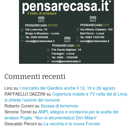
Commenti recenti
Lino
su
I mercatini del Giardino anche il 12, 19 e 26 agosto
RAFFAELLO DAZZINI
su
​Copertura mobile e TV nella Val di Lima;
si chiede l’azione del comune
Roberto Corsini
su
Scossa di terremoto
Simone Tomei
su
ANPI, sdegno e condanna per la scelta del
sindaco Puglia: “Non si strumentalizzi Don Milani”
Gesualdo Pieroni
su
La vecchia e la nuova Fornaci