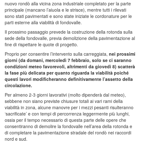
nuovo rondò alla vicina zona industriale completato per la parte
principale (mancano l’aiuola e le strisce), mentre tutti i rilevati
sono stati pavimentati e sono state iniziate le cordonature per le
parti esterne alla viabilità di fondovalle.
Il prossimo passaggio prevede la costruzione della rotonda sulla
sede della fondovalle, previa demolizione della pavimentazione al
fine di rispettare le quote di progetto.
Proprio per consentire l’intervento sulla carreggiata,
nei prossimi
giorni (da domani, mercoledì 7 febbraio, solo se ci saranno
condizioni meteo favorevoli, altrimenti da giovedì 8) scatterà
la fase più delicata per quanto riguarda la viabilità poiché
questi lavori modificheranno definitivamente l’assetto della
circolazione.
Per almeno 2-3 giorni lavorativi (molto dipenderà dal meteo),
sebbene non siano previste chiusure totali ai vari rami della
viabilità in zona, alcune manovre per i mezzi pesanti risulteranno
‘sacrificate’ e con tempi di percorrenza leggermente più lunghi,
ossia per il tempo necessario di questa parte delle opere che
consentiranno di demolire la fondovalle nell’area della rotonda e
di completare la pavimentazione stradale del rondò nei raccordi
nord e sud.