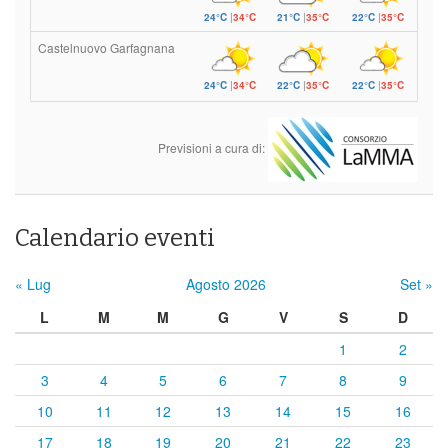
24°C
|
34°C
21°C
|
35°C
22°C
|
35°C
Castelnuovo Garfagnana
24°C
|
34°C
22°C
|
35°C
22°C
|
35°C
Previsioni a cura di:
Calendario eventi
« Lug
Agosto 2026
Set »
L
M
M
G
V
S
D
1
2
3
4
5
6
7
8
9
10
11
12
13
14
15
16
17
18
19
20
21
22
23