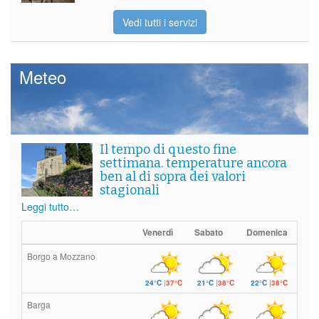
Vedi tutti i servizi
Meteo
Il tempo di questo fine
settimana. temperature ancora
ben al di sopra dei valori
stagionali
Leggi tutto…
Venerdì
Sabato
Domenica
Borgo a Mozzano
24°C
|
37°C
21°C
|
38°C
22°C
|
38°C
Barga