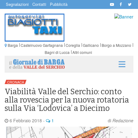
Segnalazioni
Contatti
Pubblicità
Barga
Castelnuovo Garfagnana
Coreglia
Gallicano
Borgo a Mozzano
Bagni di Lucca
Altri comuni
CRONACA
Viabilità Valle del Serchio: conto
alla rovescia per la nuova rotatoria
sulla Via ‘Lodovica’ a Diecimo
6 Febbraio 2018
-
1
di
Redazione