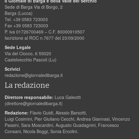
Il Giornale di Barga e della Valle del Serchio
Sede di Barga Via di Borgo, 2
Barga (Lucca)
Tel. +39 0583 723003
Fax +39 0583 723003
P. iva 01726700469 – C.F. 80000910507
Iscrizione al ROC n.7677 del 23/09/2000
Sede Legale
Via del Ciocco, 6 55020
Castelvecchio Pascoli (Lu)
Scrivici
redazione@giornaledibarga.it
La redazione
Direttore responsabile:
Luca Galeotti
(
direttore@giornaledibarga.it
)
Redazione:
Flavio Guidi, Alessio Barsotti,
Luigi Cosimini, Pier Giuliano Cecchi, Andrea Giannasi, Vincenzo
Passini, Sara Moscardini, Augusto Guadagnini, Francesco
Consani, Nicola Boggi, Sonia Ercolini.