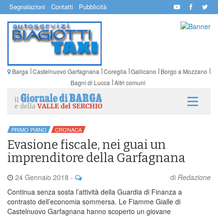
Segnalazioni
Contatti
Pubblicità
Barga
Castelnuovo Garfagnana
Coreglia
Gallicano
Borgo a Mozzano
Bagni di Lucca
Altri comuni
PRIMO PIANO
CRONACA
Evasione fiscale, nei guai un
imprenditore della Garfagnana
24 Gennaio 2018
-
di
Redazione
Continua senza sosta l’attività della Guardia di Finanza a
contrasto dell’economia sommersa. Le Fiamme Gialle di
Castelnuovo Garfagnana hanno scoperto un giovane