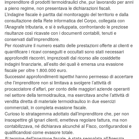
imprenditore di prodotti termoidraulici che, pur lavorando per anni
a pieno regime, non presentava le dichiarazioni fiscali.
L’indagine fiscale è partita dal monitoraggio del territorio e dalla
consultazione della Rete informatica del Corpo, collegata con
l’Anagrafe tributaria, e si è sviluppata, confrontando le preziose
risultanze così ricavate con i documenti contabili, tenuti e
conservati dall’imprenditore.
Per ricostruire il numero esatto delle prestazioni offerte ai clienti e
quantificare i ricavi conseguiti e occultati sono stati necessari
approfonditi riscontri, impreziositi dal ricorso alle cosiddette
indagini finanziarie, all’esito dei quali è emersa una evasione
fiscale per oltre 1.800.000 euro.
Successivi approfondimenti ispettivi hanno permesso di accertare
che l’imprenditore non si limitava a svolgere l’attività di
procacciatore d’affari, per conto delle maggiori aziende operanti
nel settore della termoidraulica, ma esercitava anche l’attività di
vendita diretta di materiale termoidraulico in due esercizi
commerciali, in completa evasione fiscale.
Curioso lo stratagemma adottato dall’imprenditore che, per non
insospettire gli ignari clienti, emetteva regolare fattura, ma non
contabilizzava, né dichiarava alcunché al Fisco, configurandosi e
qualificandosi come evasore totale.
Al termine dell’ispezione fiscale, è stata segnalata all’Agenzia