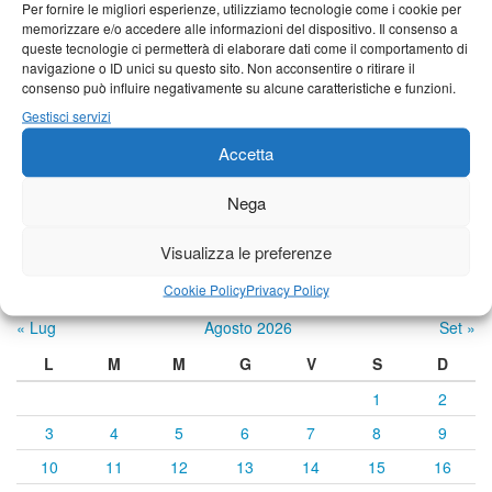
Per fornire le migliori esperienze, utilizziamo tecnologie come i cookie per
memorizzare e/o accedere alle informazioni del dispositivo. Il consenso a
21°C
|
34°C
21°C
|
35°C
23°C
|
35°C
queste tecnologie ci permetterà di elaborare dati come il comportamento di
navigazione o ID unici su questo sito. Non acconsentire o ritirare il
Castelnuovo Garfagnana
consenso può influire negativamente su alcune caratteristiche e funzioni.
21°C
|
34°C
21°C
|
35°C
23°C
|
35°C
Gestisci servizi
Accetta
Previsioni a cura di:
Nega
Visualizza le preferenze
Calendario eventi
Cookie Policy
Privacy Policy
« Lug
Agosto 2026
Set »
L
M
M
G
V
S
D
1
2
3
4
5
6
7
8
9
10
11
12
13
14
15
16