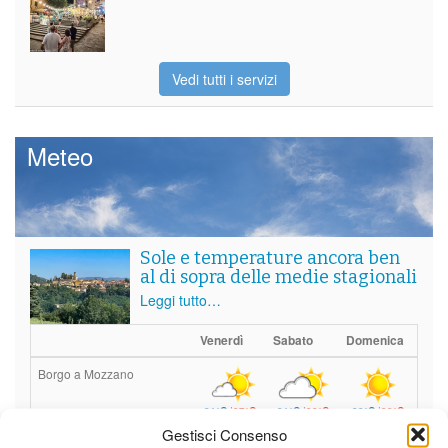
Vedi tutti i servizi
Meteo
Sole e temperature ancora ben
al di sopra delle medie stagionali
Leggi tutto…
Venerdì
Sabato
Domenica
Borgo a Mozzano
21°C
|
37°C
21°C
|
38°C
23°C
|
38°C
Gestisci Consenso
Barga