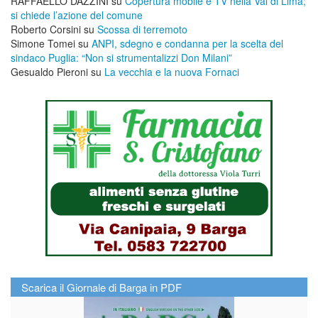
RAFFAELLO DAZZINI
su
​Copertura mobile e TV nella Val di Lima;
si chiede l’azione del comune
Roberto Corsini
su
Scossa di terremoto
Simone Tomei
su
ANPI, sdegno e condanna per la scelta del
sindaco Puglia: “Non si strumentalizzi Don Milani”
Gesualdo Pieroni
su
La vecchia e la nuova Fornaci
Scarica il Giornale di Barga in PDF