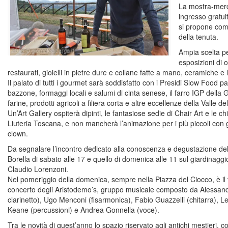
La mostra-merc
ingresso gratui
si propone com
della tenuta.
Ampia scelta pe
esposizioni di o
restaurati, gioielli in pietre dure e collane fatte a mano, ceramiche e l
Il palato di tutti i gourmet sarà soddisfatto con i Presidi Slow Food pa
bazzone, formaggi locali e salumi di cinta senese, il farro IGP della 
farine, prodotti agricoli a filiera corta e altre eccellenze della Valle de
Un’Art Gallery ospiterà dipinti, le fantasiose sedie di Chair Art e le ch
Liuteria Toscana, e non mancherà l’animazione per i più piccoli con gi
clown.
Da segnalare l’incontro dedicato alla conoscenza e degustazione dell
Borella di sabato alle 17 e quello di domenica alle 11 sul giardinagg
Claudio Lorenzoni.
Nel pomeriggio della domenica, sempre nella Piazza del Ciocco, è il t
concerto degli Aristodemo’s, gruppo musicale composto da Alessand
clarinetto), Ugo Menconi (fisarmonica), Fabio Guazzelli (chitarra), 
Keane (percussioni) e Andrea Gonnella (voce).
Tra le novità di quest’anno lo spazio riservato agli antichi mestieri, co