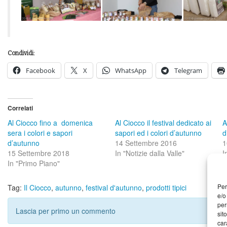
Condividi:
Facebook
X
WhatsApp
Telegram
Correlati
Al Ciocco fino a domenica
Al Ciocco il festival dedicato ai
A
sera i colori e sapori
sapori ed i colori d’autunno
d
d’autunno
14 Settembre 2016
1
15 Settembre 2018
In "Notizie dalla Valle"
I
In "Primo Piano"
Per
Tag:
Il Ciocco
,
autunno
,
festival d'autunno
,
prodotti tipici
e/o
per
Lascia per primo un commento
sit
car