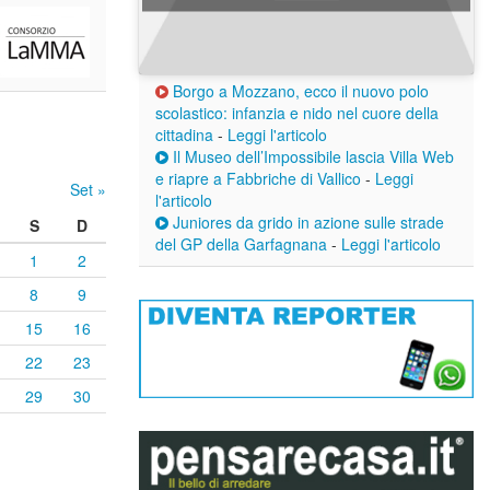
Borgo a Mozzano, ecco il nuovo polo
scolastico: infanzia e nido nel cuore della
cittadina
-
Leggi l'articolo
Il Museo dell’Impossibile lascia Villa Web
e riapre a Fabbriche di Vallico
-
Leggi
Set »
l'articolo
Juniores da grido in azione sulle strade
S
D
del GP della Garfagnana
-
Leggi l'articolo
1
2
8
9
15
16
22
23
29
30