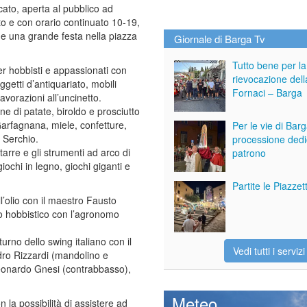
ato, aperta al pubblico ad
to e con orario continuato 10-19,
e una grande festa nella piazza
Giornale di Barga Tv
Tutto bene per la
r hobbisti e appassionati con
rievocazione dell
ggetti d’antiquariato, mobili
Fornaci – Barga
avorazioni all’uncinetto.
ne di patate, biroldo e prosciutto
Garfagnana, miele, confetture,
Per le vie di Bar
l Serchio.
processione dedi
itarre e gli strumenti ad arco di
patrono
ochi in legno, giochi giganti e
Partite le Piazze
’olio con il maestro Fausto
io hobbistico con l’agronomo
urno dello swing italiano con il
Vedi tutti i servizi
ro Rizzardi (mandolino e
Leonardo Gnesi (contrabbasso),
Meteo
n la possibilità di assistere ad