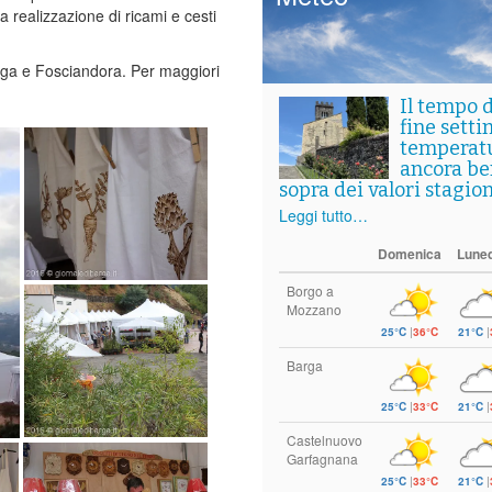
a realizzazione di ricami e cesti
arga e Fosciandora. Per maggiori
Il tempo 
fine setti
temperat
ancora ben
sopra dei valori stagion
Leggi tutto…
Domenica
Luned
Borgo a
Mozzano
25°C
|
36°C
21°C
|
Barga
25°C
|
33°C
21°C
|
Castelnuovo
Garfagnana
25°C
|
33°C
21°C
|