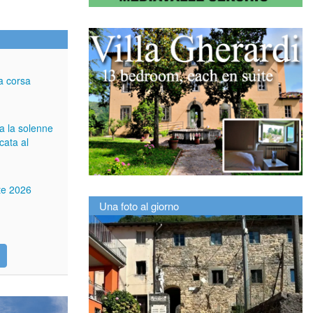
a corsa
ga la solenne
cata al
tte 2026
Una foto al giorno