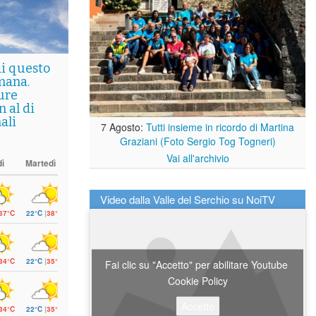
di questo
mana.
ure
 al di
ali
7 Agosto:
Tutti insieme in ricordo di Martina
Graziani (Foto Sergio Tog Togneri)
Vai all'archivio
ì
Martedì
Video dalla Valle del Serchio su NoiTV
37°C
22°C
|
38°C
34°C
22°C
|
35°C
Fai clic su "Accetto" per abilitare Youtube
Cookie Policy
Accetto
34°C
22°C
|
35°C