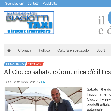
Segnalazioni
Contatti
Pubblicità
Cronaca
Politica
Cultura e spettacolo
Sport
PRIMO PIANO
CRONACA
Al Ciocco sabato e domenica c’è il Fe
14 Settembre 2017
-
Sabato 16 e do
l’appuntamento 
Ciocco, il week
prodotti artigia
autunnale.