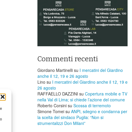
Commenti recenti
Giordano Martinelli
su
I mercatini del Giardino
anche il 12, 19 e 26 agosto
Lino
su
I mercatini del Giardino anche il 12, 19 e
26 agosto
RAFFAELLO DAZZINI
su
​Copertura mobile e TV
nella Val di Lima; si chiede l’azione del comune
Roberto Corsini
su
Scossa di terremoto
re
Simone Tomei
su
ANPI, sdegno e condanna per
la scelta del sindaco Puglia: “Non si
to
strumentalizzi Don Milani”