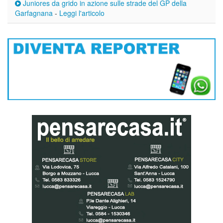
Juniores da grido in azione sulle strade del GP della
Garfagnana
-
Leggi l'articolo