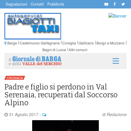
Segnalazioni
Contatti
Pubblicità
Barga
Castelnuovo Garfagnana
Coreglia
Gallicano
Borgo a Mozzano
Bagni di Lucca
Altri comuni
CRONACA
Padre e figlio si perdono in Val
Serenaia, recuperati dal Soccorso
Alpino
31 Agosto 2017
-
di
Redazione