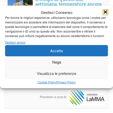
settimana. temperature ancora
ben al di sopra dei valori
Gestisci Consenso
stagionali
Per fornire le migliori esperienze, utilizziamo tecnologie come i cookie per
Leggi tutto…
memorizzare e/o accedere alle informazioni del dispositivo. Il consenso a
queste tecnologie ci permetterà di elaborare dati come il comportamento di
Domenica
Lunedì
Martedì
navigazione o ID unici su questo sito. Non acconsentire o ritirare il
consenso può influire negativamente su alcune caratteristiche e funzioni.
Borgo a Mozzano
Gestisci servizi
25°C
|
36°C
21°C
|
37°C
22°C
|
38°C
Accetta
Barga
Nega
25°C
|
33°C
21°C
|
34°C
22°C
|
35°C
Castelnuovo Garfagnana
Visualizza le preferenze
25°C
|
33°C
21°C
|
34°C
22°C
|
35°C
Cookie Policy
Privacy Policy
Previsioni a cura di: