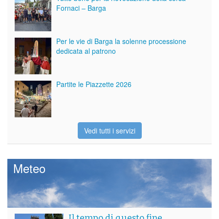
Fornaci – Barga
Per le vie di Barga la solenne processione
dedicata al patrono
Partite le Piazzette 2026
Vedi tutti i servizi
Meteo
Il tempo di questo fine