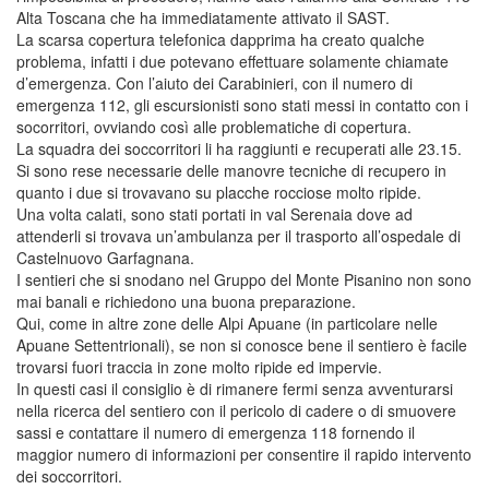
Alta Toscana che ha immediatamente attivato il SAST.
La scarsa copertura telefonica dapprima ha creato qualche
problema, infatti i due potevano effettuare solamente chiamate
d’emergenza. Con l’aiuto dei Carabinieri, con il numero di
emergenza 112, gli escursionisti sono stati messi in contatto con i
socorritori, ovviando così alle problematiche di copertura.
La squadra dei soccorritori li ha raggiunti e recuperati alle 23.15.
Si sono rese necessarie delle manovre tecniche di recupero in
quanto i due si trovavano su placche rocciose molto ripide.
Una volta calati, sono stati portati in val Serenaia dove ad
attenderli si trovava un’ambulanza per il trasporto all’ospedale di
Castelnuovo Garfagnana.
I sentieri che si snodano nel Gruppo del Monte Pisanino non sono
mai banali e richiedono una buona preparazione.
Qui, come in altre zone delle Alpi Apuane (in particolare nelle
Apuane Settentrionali), se non si conosce bene il sentiero è facile
trovarsi fuori traccia in zone molto ripide ed impervie.
In questi casi il consiglio è di rimanere fermi senza avventurarsi
nella ricerca del sentiero con il pericolo di cadere o di smuovere
sassi e contattare il numero di emergenza 118 fornendo il
maggior numero di informazioni per consentire il rapido intervento
dei soccorritori.